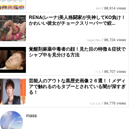
/
88,914 views
kint
RENA(レーナ)美人格闘家が失神してKO負け！
かわいい彼女がチョークスリーパーで絞...
/
86,724 views
nagai ritsu
覚醒剤麻薬中毒者の顔！見た目の特徴＆症状で
シャブ中を見分ける方法
/
86,707 views
ペコ
芸能人のアウトな黒歴史画像２６選！！メディ
アで触れるのもタブーとされている闇が深すぎ
る！
/
84,776 views
うみうみ
mass