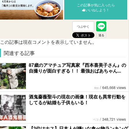
この記事が気に入ったら
いいねしよう！
つぶやく
この記事は現在コメントを表示していません。
関連する記事
87歳のアマチュア写真家『西本喜美子さん』の
自撮りが面白すぎる！！ 最強おばあちゃん...
/
645,668 views
rico
酒鬼薔薇聖斗の現在の画像！現在も異常行動を
してるが結婚も子供もいる！
/
348,721 views
ペコ
【2位はナス】日本人が嫌いな食べ物ランキング