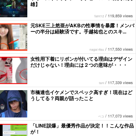
雄】
/
119,859 views
faint12
元SKE三上悠亜がAKBの性事情を暴露！メンバ
ーの半分は経験済です。手越祐也とのスキ...
/
117,550 views
nagai ritsu
女性用下着にリボンが付いてる理由はデザイン
だけじゃない！理由には２つの意味が・・・
/
117,339 views
tani
市橋達也イケメンでスペック高すぎ！現在はど
うしてる？両親が語ったこと
/
117,073 views
ペコ
「LINE誤爆」最優秀作品が決定！！こんな作品
が！