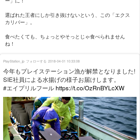
ー」に！
選ばれた王者にしか引き抜けないという、この「エクス
カリバー」。
食べたくても、ちょっとやそっとじゃ食べられません
ね！
PlayStation_jp
フォローする
2018-04-01 10:33:08
今年もプレイステーション漁が解禁となりました!
SIE社員による水揚げの様子お届けします。
#エイプリルフール
https://t.co/OzRnBYLcXW