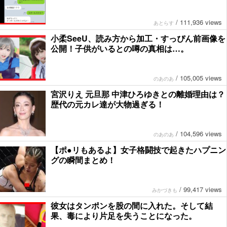
/
111,936 views
あとらす
小柔SeeU、読み方から加工・すっぴん前画像を
公開！子供がいるとの噂の真相は…。
/
105,005 views
のあのあ
宮沢りえ 元旦那 中津ひろゆきとの離婚理由は？
歴代の元カレ達が大物過ぎる！
/
104,596 views
のあのあ
【ポ●リもあるよ】女子格闘技で起きたハプニン
グの瞬間まとめ！
/
99,417 views
みかづきも
彼女はタンポンを股の間に入れた。そして結
果、毒により片足を失うことになった。