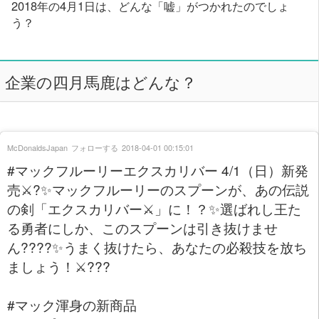
2018年の4月1日は、どんな「嘘」がつかれたのでしょ
う？
企業の四月馬鹿はどんな？
McDonaldsJapan
フォローする
2018-04-01 00:15:01
#マックフルーリーエクスカリバー 4/1（日）新発
売⚔?✨マックフルーリーのスプーンが、あの伝説
の剣「エクスカリバー⚔」に！？✨選ばれし王た
る勇者にしか、このスプーンは引き抜けませ
ん????✨うまく抜けたら、あなたの必殺技を放ち
ましょう！⚔???
#マック渾身の新商品