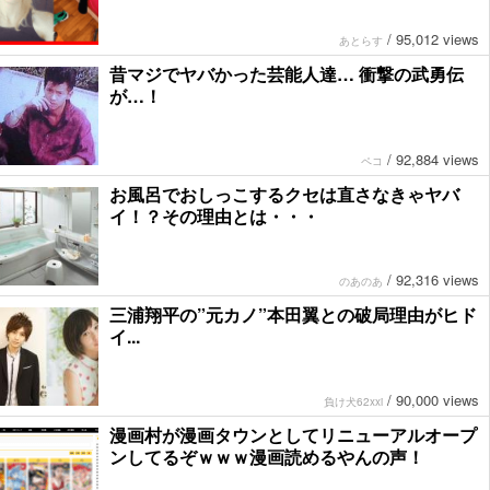
/
95,012 views
あとらす
昔マジでヤバかった芸能人達… 衝撃の武勇伝
が…！
/
92,884 views
ペコ
お風呂でおしっこするクセは直さなきゃヤバ
イ！？その理由とは・・・
/
92,316 views
のあのあ
三浦翔平の”元カノ”本田翼との破局理由がヒド
イ...
/
90,000 views
負け犬62xxi
漫画村が漫画タウンとしてリニューアルオープ
ンしてるぞｗｗｗ漫画読めるやんの声！