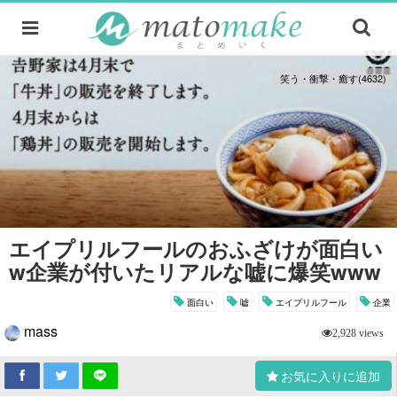
笑う・衝撃・癒す(4632)
エイプリルフールのおふざけが面白い
w企業が付いたリアルな嘘に爆笑www
面白い
嘘
エイプリルフール
企業
mass
2,928 views
お気に入りに追加