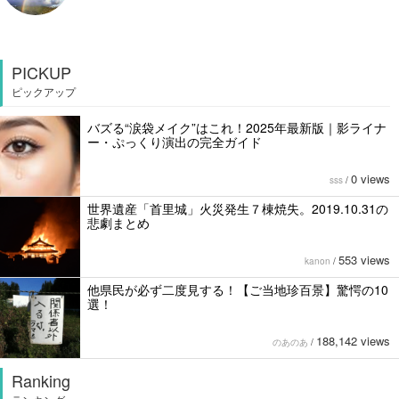
PICKUP
ピックアップ
バズる“涙袋メイク”はこれ！2025年最新版｜影ライナ
ー・ぷっくり演出の完全ガイド
0 views
sss
/
世界遺産「首里城」火災発生７棟焼失。2019.10.31の
悲劇まとめ
553 views
kanon
/
他県民が必ず二度見する！【ご当地珍百景】驚愕の10
選！
188,142 views
のあのあ
/
Ranking