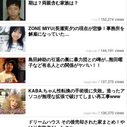
期は？両親含む家族は？
/
152,274 views
ペコ
ZONE MIYU(長瀬実夕)の現在が悲惨！事務所を
解雇になっていた…
/
144,191 views
のあのあ
島田紳助の引退の裏に暴力団との噂が...熊田曜
子など有名人との関係がヤバい！！
/
137,375 views
nagai ritsu
KABA.ちゃん性転換の手術後に失敗。造ったア
ソコが無理な拡張で破けてしまい再工事www
/
136,370 views
nagai ritsu
ドリームハウス その後売却された家まとめ！や