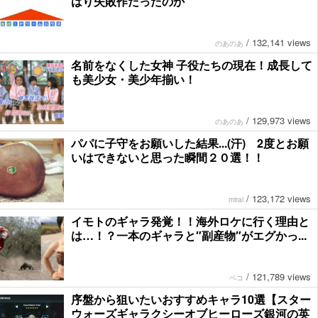
はり失敗作だったのか
/
132,141 views
のあのあ
名前をなくした女神 子役たちの現在！成長して
も美少女・美少年揃い！
/
129,973 views
のあのあ
パパに子守をお願いした結果...(汗) 2度とお願
いはできないと思った瞬間２０選！！
/
123,172 views
mirai
イモトのギャラ発覚！！海外ロケに行く理由と
は…！？一本のギャラと″副産物″がエグかっ...
/
121,789 views
ペコ
序盤から狙いたいおすすめキャラ10選【スター
ウォーズギャラクシーオブヒーローズ銀河の英