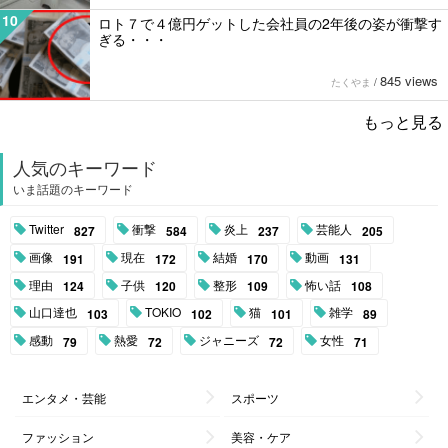
10
ロト７で４億円ゲットした会社員の2年後の姿が衝撃す
ぎる・・・
845 views
たくやま
/
もっと見る
人気のキーワード
いま話題のキーワード
Twitter
衝撃
炎上
芸能人
827
584
237
205
画像
現在
結婚
動画
191
172
170
131
理由
子供
整形
怖い話
124
120
109
108
山口達也
TOKIO
猫
雑学
103
102
101
89
感動
熱愛
ジャニーズ
女性
79
72
72
71
エンタメ・芸能
スポーツ
ファッション
美容・ケア