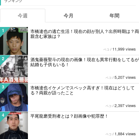
ランキング
今週
今月
年間
1
市橋達也の逃亡生活！現在の顔が別人？出所時期は？両
親含む家族は？
11,999 views
ペコ
/
2
酒鬼薔薇聖斗の現在の画像！現在も異常行動をしてるが
結婚も子供もいる！
5,207 views
ペコ
/
3
市橋達也イケメンでスペック高すぎ！現在はどうして
る？両親が語ったこと
2,397 views
ペコ
/
4
平尾龍磨受刑者とは？顔画像や犯罪歴！
1,884 views
ペコ
/