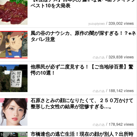
ベスト10を大発表
/
339,002 views
yuzupiyowo
風の谷のナウシカ、原作の闇が深すぎる！？※ネ
タバレ注意
/
329,838 views
のあのあ
他県民が必ず二度見する！【ご当地珍百景】驚
愕の10選！
/
188,142 views
のあのあ
石原さとみの顔になりたくて、２５０万かけて
整形した女性の結果が悲惨すぎる…。
/
178,942 views
のあのあ
市橋達也の逃亡生活！現在の顔が別人？出所時