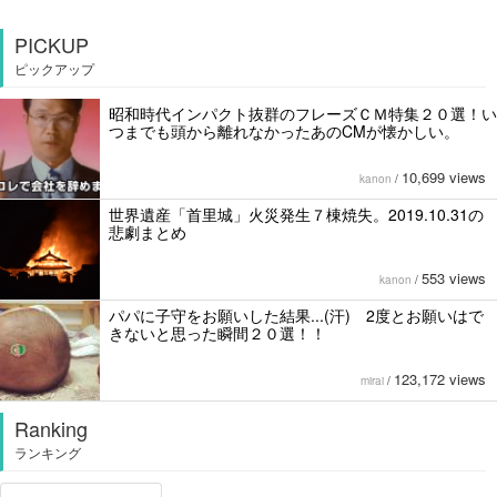
PICKUP
ピックアップ
昭和時代インパクト抜群のフレーズＣＭ特集２０選！い
つまでも頭から離れなかったあのCMが懐かしい。
10,699 views
kanon
/
世界遺産「首里城」火災発生７棟焼失。2019.10.31の
悲劇まとめ
553 views
kanon
/
パパに子守をお願いした結果...(汗) 2度とお願いはで
きないと思った瞬間２０選！！
123,172 views
mirai
/
Ranking
ランキング