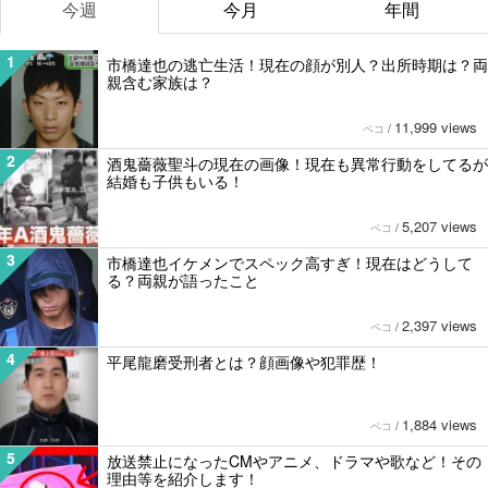
今週
今月
年間
1
市橋達也の逃亡生活！現在の顔が別人？出所時期は？両
親含む家族は？
11,999 views
ペコ
/
2
酒鬼薔薇聖斗の現在の画像！現在も異常行動をしてるが
結婚も子供もいる！
5,207 views
ペコ
/
3
市橋達也イケメンでスペック高すぎ！現在はどうして
る？両親が語ったこと
2,397 views
ペコ
/
4
平尾龍磨受刑者とは？顔画像や犯罪歴！
1,884 views
ペコ
/
5
放送禁止になったCMやアニメ、ドラマや歌など！その
理由等を紹介します！