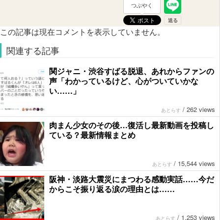
つぶやく
この記事は現在コメントを表示していません。
関連する記事
関ジャニ・渋谷すばる脱退、あれからファンの
声「わかっているけど、心がついていかな
い……」
/
262 views
あとらす
肉まん少女のその後…復活し最新動画を投稿し
ている？最新情報まとめ
/
15,544 views
あとらす
阪神・淡路大震災にまつわる感動実話……今だ
からこそ振り返る涙の理由とは……
/
1,253 views
あとらす