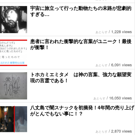
宇宙に旅立って行った動物たちの末路が悲劇的
すぎる…
/
1,228 views
あとらす
患者に言われた衝撃的な言葉がユニーク！最後
が衝撃！
/
6,091 views
あとらす
トホカミエミタメ は神の言葉、強力な願望実
現の言霊である！
/
16,050 views
あとらす
八丈島で闇スナックを初摘発！4年間の売り上げ
がとんでもない事に！？
/
2,870 views
あとらす