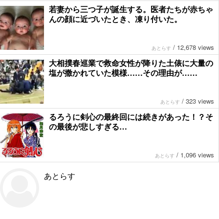
若妻から三つ子が誕生する。医者たちが赤ちゃ
んの顔に近づいたとき、凍り付いた。
/
12,678 views
あとらす
大相撲春巡業で救命女性が降りた土俵に大量の
塩が撒かれていた模様……その理由が……
/
323 views
あとらす
るろうに剣心の最終回には続きがあった！？そ
の最後が悲しすぎる…
/
1,096 views
あとらす
あとらす