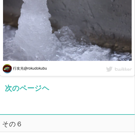
行友光@rokudokubu
次のページヘ
その６