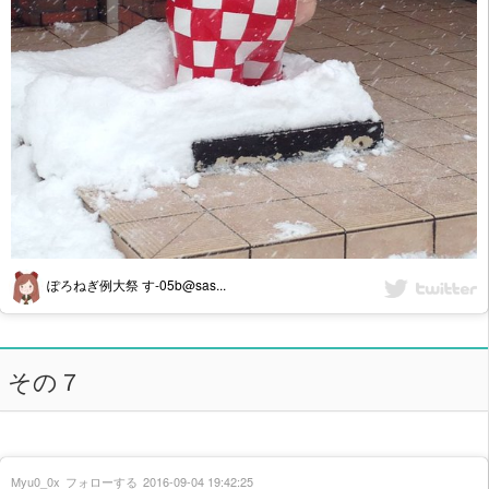
ぽろねぎ例大祭 す-05b@sas...
その７
Myu0_0x
フォローする
2016-09-04 19:42:25