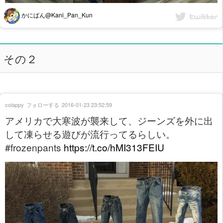
かにぱん@Kani_Pan_Kun
その２
colappy
フォローする
2016-01-23 23:52:59
アメリカで大寒波が襲来して、ジーンズを外に出
して凍らせる遊びが流行ってるらしい。
#frozenpants
https://t.co/hMI313FEIU