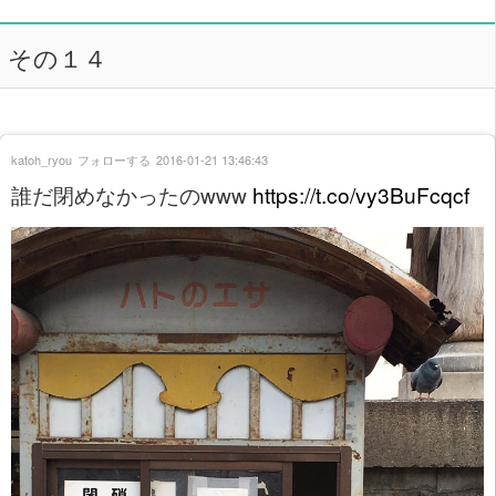
その１４
katoh_ryou
フォローする
2016-01-21 13:46:43
誰だ閉めなかったのwww
https://t.co/vy3BuFcqcf