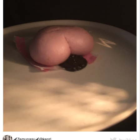
🍆Zemunasu🍆@kenri_