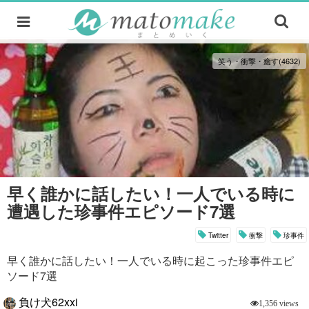
笑う・衝撃・癒す(4632)
早く誰かに話したい！一人でいる時に
遭遇した珍事件エピソード7選
Twitter
衝撃
珍事件
早く誰かに話したい！一人でいる時に起こった珍事件エピ
ソード7選
負け犬62xxi
1,356 views