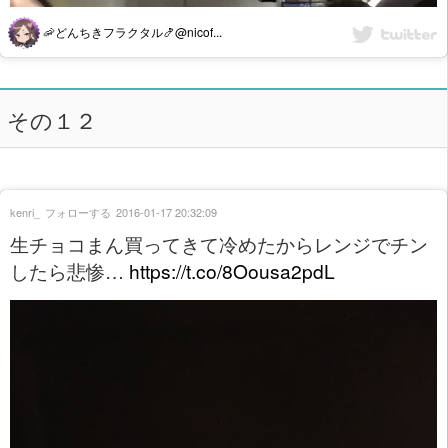
🦐どんちきフラクタル🍤@nicof...
その１２
kenri_
フォローする
2016-01-17 20:32:09
生チョコまん買ってきて冷めたからレンジでチン
したら悲惨…
https://t.co/8Oousa2pdL