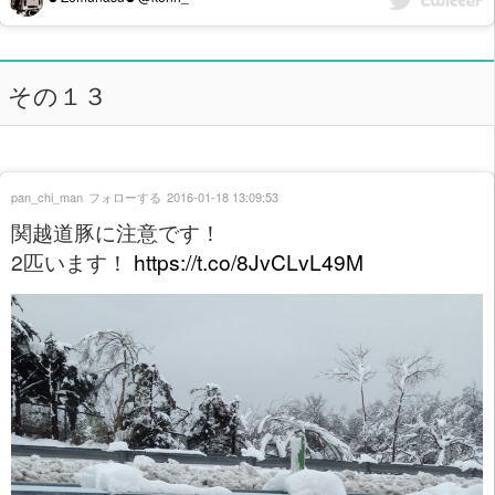
その１３
pan_chi_man
フォローする
2016-01-18 13:09:53
関越道豚に注意です！
2匹います！
https://t.co/8JvCLvL49M