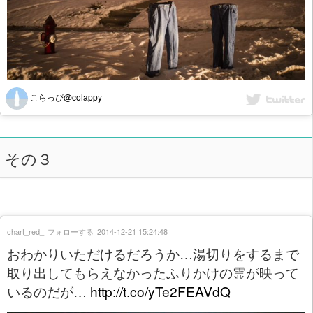
こらっぴ@colappy
その３
chart_red_
フォローする
2014-12-21 15:24:48
おわかりいただけるだろうか…湯切りをするまで
取り出してもらえなかったふりかけの霊が映って
いるのだが…
http://t.co/yTe2FEAVdQ