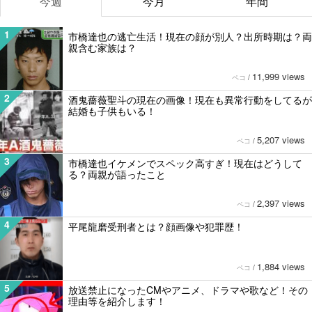
今週
今月
年間
1
市橋達也の逃亡生活！現在の顔が別人？出所時期は？両
親含む家族は？
11,999 views
ペコ
/
2
酒鬼薔薇聖斗の現在の画像！現在も異常行動をしてるが
結婚も子供もいる！
5,207 views
ペコ
/
3
市橋達也イケメンでスペック高すぎ！現在はどうして
る？両親が語ったこと
2,397 views
ペコ
/
4
平尾龍磨受刑者とは？顔画像や犯罪歴！
1,884 views
ペコ
/
5
放送禁止になったCMやアニメ、ドラマや歌など！その
理由等を紹介します！