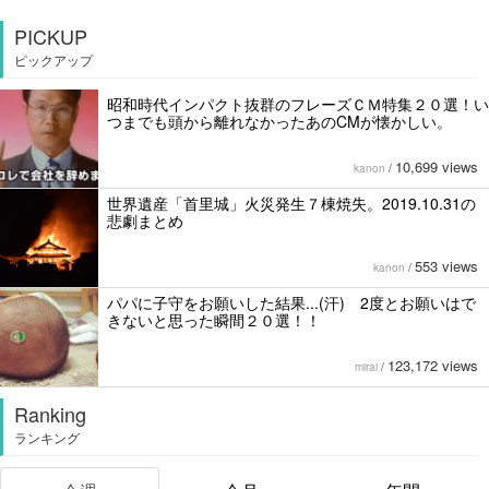
PICKUP
ピックアップ
昭和時代インパクト抜群のフレーズＣＭ特集２０選！い
つまでも頭から離れなかったあのCMが懐かしい。
10,699 views
kanon
/
世界遺産「首里城」火災発生７棟焼失。2019.10.31の
悲劇まとめ
553 views
kanon
/
パパに子守をお願いした結果...(汗) 2度とお願いはで
きないと思った瞬間２０選！！
123,172 views
mirai
/
Ranking
ランキング