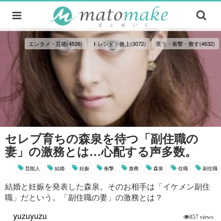
エンタメ・芸能(4536)
トレンド・炎上(3072)
笑う・衝撃・癒す(4632)
セレブ育ちの森泉を待つ「副住職の
妻」の激務とは…心配する声多数。
芸能人
結婚
妊娠
衝撃
激務
森泉
住職
副住職
結婚と妊娠を発表した森泉。そのお相手は「イケメン副住
職」だという。「副住職の妻」の激務とは？
yuzuyuzu
857 views