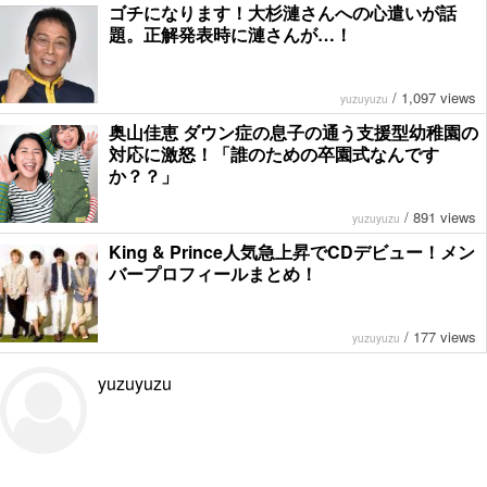
ゴチになります！大杉漣さんへの心遣いが話
題。正解発表時に漣さんが…！
/
1,097 views
yuzuyuzu
奥山佳恵 ダウン症の息子の通う支援型幼稚園の
対応に激怒！「誰のための卒園式なんです
か？？」
/
891 views
yuzuyuzu
King & Prince人気急上昇でCDデビュー！メン
バープロフィールまとめ！
/
177 views
yuzuyuzu
yuzuyuzu