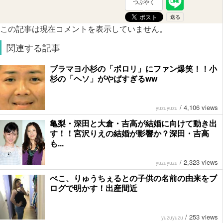
つぶやく
この記事は現在コメントを表示していません。
関連する記事
ブラマヨ小杉の「ポロリ」にファン爆笑！！小
杉の「ヘソ」がやばすぎるww
/
4,106 views
yuzuyuzu
亀梨・深田と大倉・吉高が結婚に向けて動き出
す！！宮沢りえの結婚が影響か？深田・吉高
も...
/
2,323 views
yuzuyuzu
ぺこ、りゅうちぇるとの子供の名前の由来をブ
ログで明かす！出産間近
/
253 views
yuzuyuzu