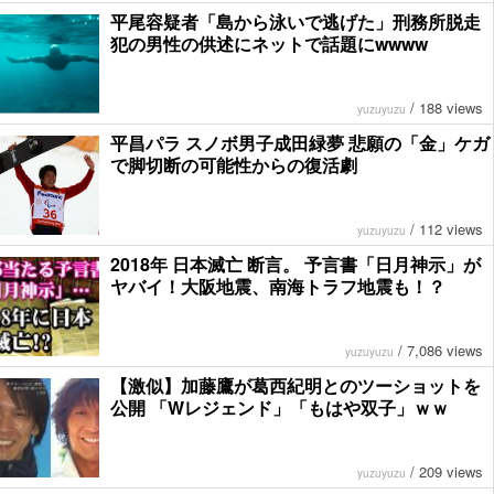
平尾容疑者「島から泳いで逃げた」刑務所脱走
犯の男性の供述にネットで話題にwwww
/
188 views
yuzuyuzu
平昌パラ スノボ男子成田緑夢 悲願の「金」ケガ
で脚切断の可能性からの復活劇
/
112 views
yuzuyuzu
2018年 日本滅亡 断言。 予言書「日月神示」が
ヤバイ！大阪地震、南海トラフ地震も！？
/
7,086 views
yuzuyuzu
【激似】加藤鷹が葛西紀明とのツーショットを
公開 「Wレジェンド」「もはや双子」ｗｗ
/
209 views
yuzuyuzu