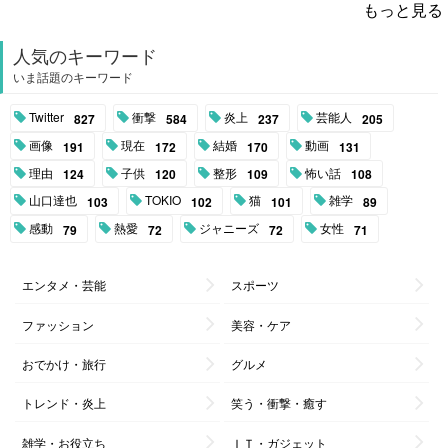
もっと見る
人気のキーワード
いま話題のキーワード
Twitter
衝撃
炎上
芸能人
827
584
237
205
画像
現在
結婚
動画
191
172
170
131
理由
子供
整形
怖い話
124
120
109
108
山口達也
TOKIO
猫
雑学
103
102
101
89
感動
熱愛
ジャニーズ
女性
79
72
72
71
エンタメ・芸能
スポーツ
ファッション
美容・ケア
おでかけ・旅行
グルメ
トレンド・炎上
笑う・衝撃・癒す
雑学・お役立ち
ＩＴ・ガジェット