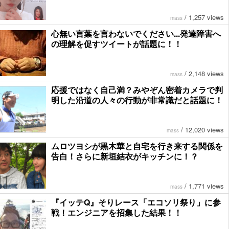
/
1,257 views
mass
心無い言葉を言わないでください...発達障害へ
の理解を促すツイートが話題に！！
/
2,148 views
mass
応援ではなく自己満？みやぞん密着カメラで判
明した沿道の人々の行動が非常識だと話題に！
/
12,020 views
mass
ムロツヨシが黒木華と自宅を行き来する関係を
告白！さらに新垣結衣がキッチンに！？
/
1,771 views
mass
『イッテQ』そりレース「エコソリ祭り」に参
戦！エンジニアを招集した結果！！