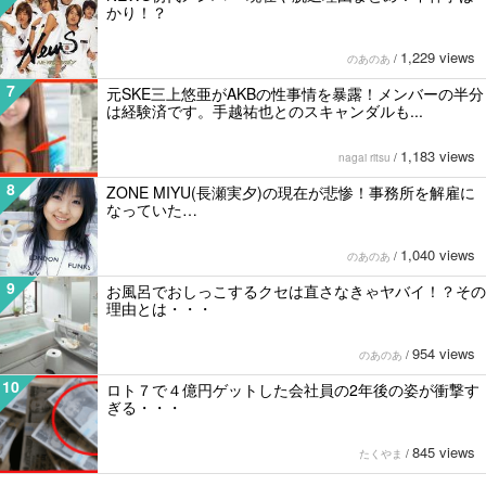
かり！？
1,229 views
のあのあ
/
7
元SKE三上悠亜がAKBの性事情を暴露！メンバーの半分
は経験済です。手越祐也とのスキャンダルも...
1,183 views
nagai ritsu
/
8
ZONE MIYU(長瀬実夕)の現在が悲惨！事務所を解雇に
なっていた…
1,040 views
のあのあ
/
9
お風呂でおしっこするクセは直さなきゃヤバイ！？その
理由とは・・・
954 views
のあのあ
/
10
ロト７で４億円ゲットした会社員の2年後の姿が衝撃す
ぎる・・・
845 views
たくやま
/