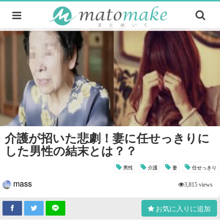
介護が招いた悲劇！妻に任せっきりに
した男性の結末とは？？
男性
介護
妻
任せっきり
mass
3,815 views
お気に入りに追加