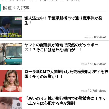
関連する記事
犯人逃走中！千葉県船橋市で通り魔事件が発
生！
/
566 views
mass
ヤマトの配達員が道端で突然のガッツポー
ズ！？そこには意外な理由が！！
/
5,263 views
mass
ローラ新CMで人間離れした究極美肌ボディを披
露！多くの反響が！！
/
2,785 views
mass
『あいのり』桃が飛行機内で盗難被害に！ネッ
ト上からは心配する声が殺到