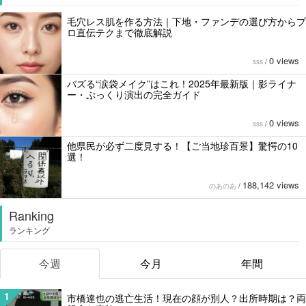
毛穴レス肌を作る方法｜下地・ファンデの選び方からプ
ロ直伝テクまで徹底解説
0 views
sss
/
バズる“涙袋メイク”はこれ！2025年最新版｜影ライナ
ー・ぷっくり演出の完全ガイド
0 views
sss
/
他県民が必ず二度見する！【ご当地珍百景】驚愕の10
選！
188,142 views
のあのあ
/
Ranking
ランキング
今週
今月
年間
1
市橋達也の逃亡生活！現在の顔が別人？出所時期は？両