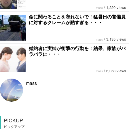
/
1,220 views
mass
命に関わることを忘れないで！猛暑日の警備員
に対するクレームが酷すぎる・・・
/
3,135 views
mass
婚約者に実姉が衝撃の行動を！結果、家族がバ
ラバラに・・・
/
6,053 views
mass
mass
PICKUP
ピックアップ