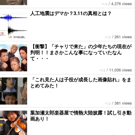
/
4,376 views
ペコ
人工地震はデマか？3.11の真相とは？
/
261 views
ペコ
【衝撃】「チャリで来た」の少年たちの現在が
判明！！まさかこんな事になっていたなん
て・・・
/
11,036 views
ペコ
「これ見た人は子役が成長した画像貼れ」をま
とめてみた！
/
381 views
ペコ
葉加瀬太郎楽器屋で情熱大陸披露！試し引き動
画あり！