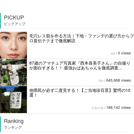
PICKUP
ピックアップ
毛穴レス肌を作る方法｜下地・ファンデの選び方からプ
ロ直伝テクまで徹底解説
0 views
sss
/
87歳のアマチュア写真家『西本喜美子さん』の自撮り
が面白すぎる！！ 最強おばあちゃんを徹底調査...
645,668 views
rico
/
他県民が必ず二度見する！【ご当地珍百景】驚愕の10
選！
188,142 views
のあのあ
/
Ranking
ランキング