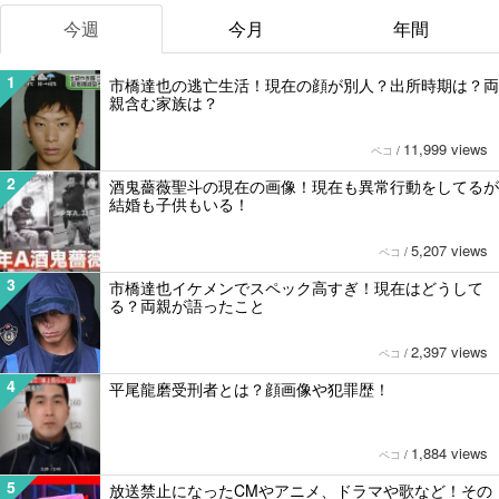
今週
今月
年間
1
市橋達也の逃亡生活！現在の顔が別人？出所時期は？両
親含む家族は？
11,999 views
ペコ
/
2
酒鬼薔薇聖斗の現在の画像！現在も異常行動をしてるが
結婚も子供もいる！
5,207 views
ペコ
/
3
市橋達也イケメンでスペック高すぎ！現在はどうして
る？両親が語ったこと
2,397 views
ペコ
/
4
平尾龍磨受刑者とは？顔画像や犯罪歴！
1,884 views
ペコ
/
5
放送禁止になったCMやアニメ、ドラマや歌など！その