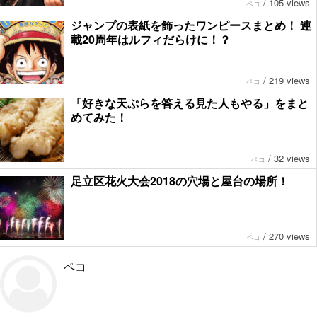
/
105 views
ペコ
ジャンプの表紙を飾ったワンピースまとめ！ 連
載20周年はルフィだらけに！？
/
219 views
ペコ
「好きな天ぷらを答える見た人もやる」をまと
めてみた！
/
32 views
ペコ
足立区花火大会2018の穴場と屋台の場所！
/
270 views
ペコ
ペコ