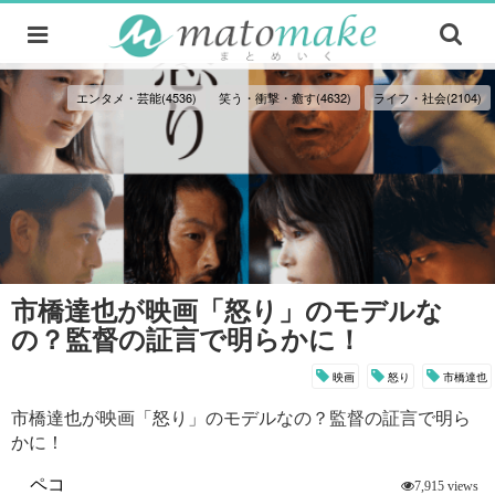
エンタメ・芸能(4536)
笑う・衝撃・癒す(4632)
ライフ・社会(2104)
市橋達也が映画「怒り」のモデルな
の？監督の証言で明らかに！
映画
怒り
市橋達也
市橋達也が映画「怒り」のモデルなの？監督の証言で明ら
かに！
ペコ
7,915 views