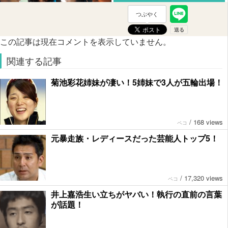
つぶやく
この記事は現在コメントを表示していません。
関連する記事
菊池彩花姉妹が凄い！5姉妹で3人が五輪出場！
/
168 views
ペコ
元暴走族・レディースだった芸能人トップ5！
/
17,320 views
ペコ
井上嘉浩生い立ちがヤバい！執行の直前の言葉
が話題！