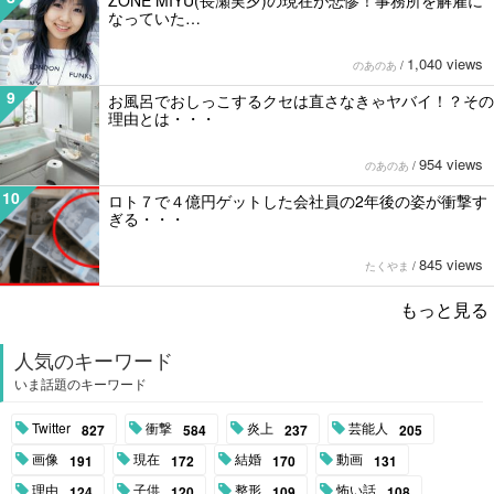
ZONE MIYU(長瀬実夕)の現在が悲惨！事務所を解雇に
なっていた…
1,040 views
のあのあ
/
9
お風呂でおしっこするクセは直さなきゃヤバイ！？その
理由とは・・・
954 views
のあのあ
/
10
ロト７で４億円ゲットした会社員の2年後の姿が衝撃す
ぎる・・・
845 views
たくやま
/
もっと見る
人気のキーワード
いま話題のキーワード
Twitter
衝撃
炎上
芸能人
827
584
237
205
画像
現在
結婚
動画
191
172
170
131
理由
子供
整形
怖い話
124
120
109
108