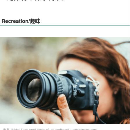
Recreation/趣味
出典:
linkbal-ivery-prod-image.s3-ap-northeast-1.amazonaws.com