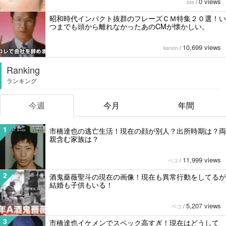
0 views
sss
/
昭和時代インパクト抜群のフレーズＣＭ特集２０選！い
つまでも頭から離れなかったあのCMが懐かしい。
10,699 views
kanon
/
Ranking
ランキング
今週
今月
年間
1
市橋達也の逃亡生活！現在の顔が別人？出所時期は？両
親含む家族は？
11,999 views
ペコ
/
2
酒鬼薔薇聖斗の現在の画像！現在も異常行動をしてるが
結婚も子供もいる！
5,207 views
ペコ
/
3
市橋達也イケメンでスペック高すぎ！現在はどうして