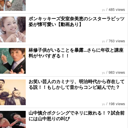
/
485 views
yu
ポンキッキーズ安室奈美恵のシスターラビッツ
姿が懐可愛い【動画あり】
/
763 views
yu
林修子供がいることを暴露...さらに年収と講座
料がヤバすぎる！！
/
983 views
yu
お笑い芸人のカミナリ、明治時代から存在して
る説！！もしかして昔からコンビ組んでた？
/
198 views
yu
山中慎介ボクシングでネリに敗れる！？試合前
には山中怒りの叫び