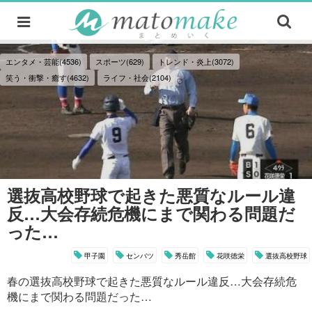
エンタメ・芸能(4536)
スポーツ(629)
トレンド・炎上(3072)
笑う・衝撃・癒す(4632)
ライフ・社会(2104)
選抜高校野球で起きた悪質なルール違
反…大会存続危機にまで関わる問題だ
った…
甲子園
センバツ
秀岳館
花咲徳栄
選抜高校野球
春の選抜高校野球で起きた悪質なルール違反…大会存続危
機にまで関わる問題だった…