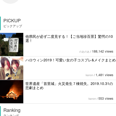
PICKUP
ピックアップ
他県民が必ず二度見する！【ご当地珍百景】驚愕の10
選！
188,142 views
のあのあ
/
ハロウィン2019！可愛い女の子コスプレ&メイクまとめ
1,481 views
kanon
/
世界遺産「首里城」火災発生７棟焼失。2019.10.31の
悲劇まとめ
553 views
kanon
/
Ranking
ランキング