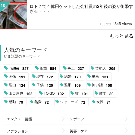
10
ロト７で４億円ゲットした会社員の2年後の姿が衝撃す
ぎる・・・
845 views
たくやま
/
もっと見る
人気のキーワード
いま話題のキーワード
Twitter
衝撃
炎上
芸能人
827
584
237
205
画像
現在
結婚
動画
191
172
170
131
理由
子供
整形
怖い話
124
120
109
108
山口達也
TOKIO
猫
雑学
103
102
101
89
感動
熱愛
ジャニーズ
女性
79
72
72
71
エンタメ・芸能
スポーツ
ファッション
美容・ケア