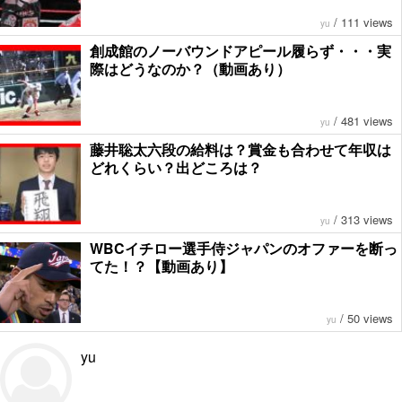
/
111 views
yu
創成館のノーバウンドアピール履らず・・・実
際はどうなのか？（動画あり）
/
481 views
yu
藤井聡太六段の給料は？賞金も合わせて年収は
どれくらい？出どころは？
/
313 views
yu
WBCイチロー選手侍ジャパンのオファーを断っ
てた！？【動画あり】
/
50 views
yu
yu