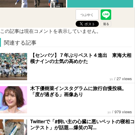
つぶやく
この記事は現在コメントを表示していません。
関連する記事
【センバツ】７年ぶりベスト４進出 東海大相
模ナインの士気の高めかた
/
27 views
yu
木下優樹菜インスタグラムに旅行自慢投稿。
「度が過ぎる」画像あり
/
979 views
yu
Twitterで「#飼い主の心臓に悪いペットの寝相コ
ンテスト」が話題....爆笑の写...