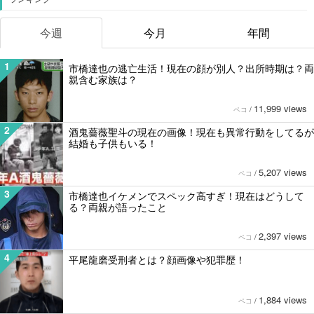
今週
今月
年間
1
市橋達也の逃亡生活！現在の顔が別人？出所時期は？両
親含む家族は？
11,999 views
ペコ
/
2
酒鬼薔薇聖斗の現在の画像！現在も異常行動をしてるが
結婚も子供もいる！
5,207 views
ペコ
/
3
市橋達也イケメンでスペック高すぎ！現在はどうして
る？両親が語ったこと
2,397 views
ペコ
/
4
平尾龍磨受刑者とは？顔画像や犯罪歴！
1,884 views
ペコ
/