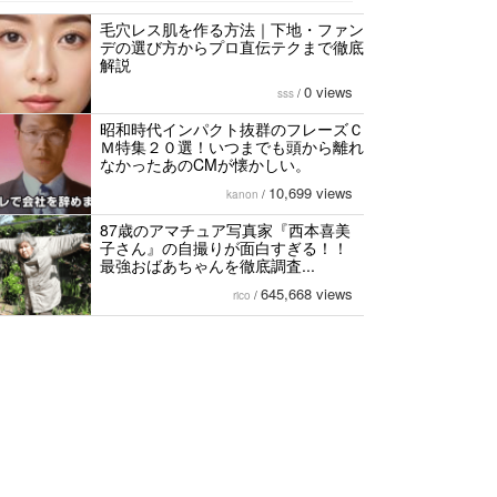
毛穴レス肌を作る方法｜下地・ファン
デの選び方からプロ直伝テクまで徹底
解説
0 views
sss
/
昭和時代インパクト抜群のフレーズＣ
Ｍ特集２０選！いつまでも頭から離れ
なかったあのCMが懐かしい。
10,699 views
kanon
/
87歳のアマチュア写真家『西本喜美
子さん』の自撮りが面白すぎる！！
最強おばあちゃんを徹底調査...
645,668 views
rico
/