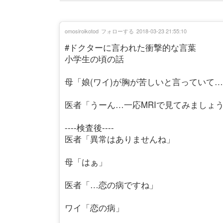
omosiroikotod
フォローする
2018-03-23 21:55:10
#ドクターに言われた衝撃的な言葉
小学生の頃の話
母「娘(ワイ)が胸が苦しいと言っていて
医者「うーん…一応MRIで見てみましょ
----検査後----
医者「異常はありませんね」
母「はぁ」
医者「…恋の病ですね」
ワイ「恋の病」