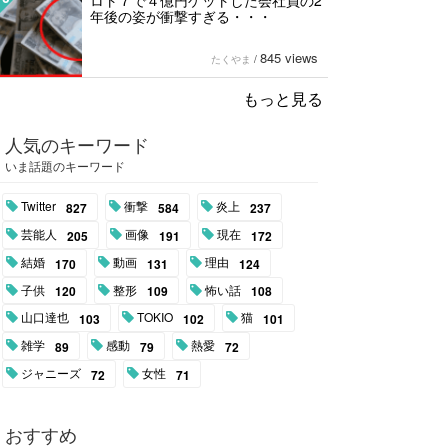
ロト７で４億円ゲットした会社員の2
年後の姿が衝撃すぎる・・・
845 views
たくやま
/
もっと見る
人気のキーワード
いま話題のキーワード
Twitter
衝撃
炎上
827
584
237
芸能人
画像
現在
205
191
172
結婚
動画
理由
170
131
124
子供
整形
怖い話
120
109
108
山口達也
TOKIO
猫
103
102
101
雑学
感動
熱愛
89
79
72
ジャニーズ
女性
72
71
おすすめ