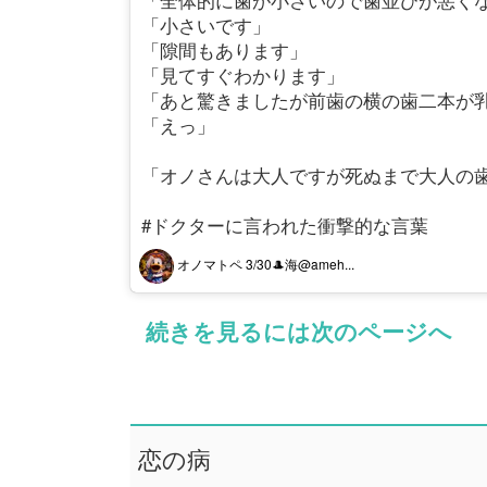
「全体的に歯が小さいので歯並びが悪く
「小さいです」
「隙間もあります」
「見てすぐわかります」
「あと驚きましたが前歯の横の歯二本が
「えっ」
「オノさんは大人ですが死ぬまで大人の
#ドクターに言われた衝撃的な言葉
オノマトペ 3/30🎩海@ameh...
続きを見るには次のページへ
恋の病