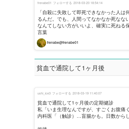
frenabe01
フォローする
2018-03-20 18:54:14
「自殺に失敗して即死できなかった人は
るんだ。でも、人間ってなかなか死なな
なんてしない方がいいよ、確実に死ねる保
言葉
frenabe@frenabe01
貧血で通院して1ヶ月後
ushi_ice3
フォローする
2018-03-19 11:40:07
貧血で通院して1ヶ月後の定期健診
私「いま生理なんですが、すごくお腹痛
内科医「（触診）…盲腸かも。日数から