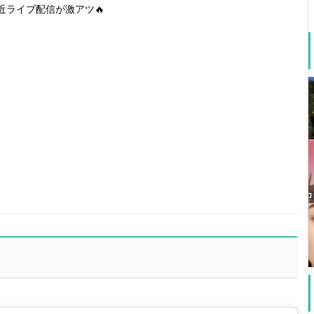
近ライブ配信が激アツ🔥