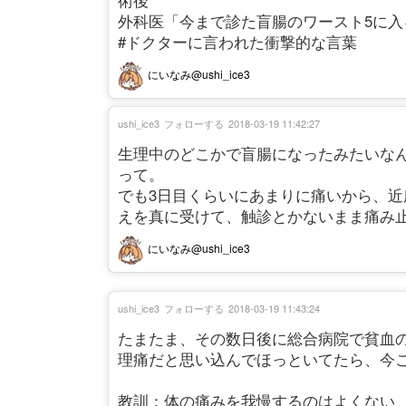
術後
外科医「今まで診た盲腸のワースト5に入
#ドクターに言われた衝撃的な言葉
にいなみ@ushi_ice3
ushi_ice3
フォローする
2018-03-19 11:42:27
生理中のどこかで盲腸になったみたいな
って。
でも3日目くらいにあまりに痛いから、
えを真に受けて、触診とかないまま痛み
にいなみ@ushi_ice3
ushi_ice3
フォローする
2018-03-19 11:43:24
たまたま、その数日後に総合病院で貧血
理痛だと思い込んでほっといてたら、今
教訓：体の痛みを我慢するのはよくない