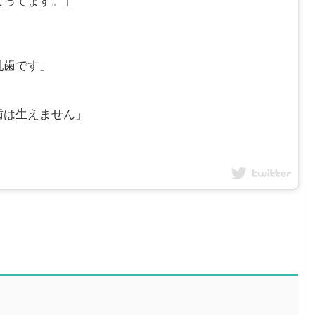
なってます。」
乳歯です」
歯は生えません」