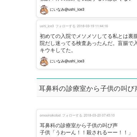
にいなみ@ushi_ice3
ushi_ice3
フォローする
2018-03-19 11:44:16
初めての入院でメソメソしてる私とは裏
院だし迷ってる検査あったんだ。盲腸で
キウキしてた。
にいなみ@ushi_ice3
耳鼻科の診療室から子供の叫び
omosiroikotod
フォローする
2018-03-20 07:45:10
耳鼻科の診療室から子供の叫び声
子供「うわーん！！殺されるーー！！」