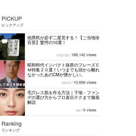
PICKUP
ピックアップ
他県民が必ず二度見する！【ご当地珍
百景】驚愕の10選！
188,142 views
のあのあ
/
昭和時代インパクト抜群のフレーズＣ
Ｍ特集２０選！いつまでも頭から離れ
なかったあのCMが懐かしい。
10,699 views
kanon
/
毛穴レス肌を作る方法｜下地・ファン
デの選び方からプロ直伝テクまで徹底
解説
0 views
sss
/
Ranking
ランキング