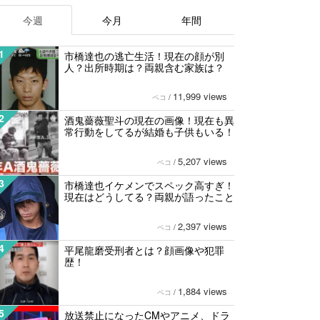
今週
今月
年間
1
市橋達也の逃亡生活！現在の顔が別
人？出所時期は？両親含む家族は？
11,999 views
ペコ
/
2
酒鬼薔薇聖斗の現在の画像！現在も異
常行動をしてるが結婚も子供もいる！
5,207 views
ペコ
/
3
市橋達也イケメンでスペック高すぎ！
現在はどうしてる？両親が語ったこと
2,397 views
ペコ
/
4
平尾龍磨受刑者とは？顔画像や犯罪
歴！
1,884 views
ペコ
/
5
放送禁止になったCMやアニメ、ドラ