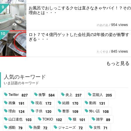
9
お風呂でおしっこするクセは直さなきゃヤバイ！？その
理由とは・・・
954 views
のあのあ
/
10
ロト７で４億円ゲットした会社員の2年後の姿が衝撃す
ぎる・・・
845 views
たくやま
/
もっと見る
人気のキーワード
いま話題のキーワード
Twitter
衝撃
炎上
芸能人
827
584
237
205
画像
現在
結婚
動画
191
172
170
131
理由
子供
整形
怖い話
124
120
109
108
山口達也
TOKIO
猫
雑学
103
102
101
89
感動
熱愛
ジャニーズ
女性
79
72
72
71