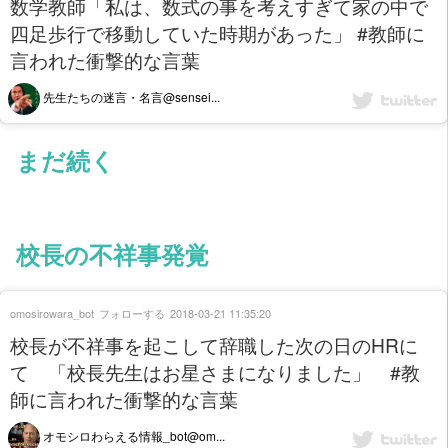
数学教師「私は、数式の事を考えすぎて家の中で
四足歩行で移動していた時期があった」 #教師に
言われた衝撃的な言葉
先生たちの迷言・名言@sensei...
まだ続く
校長の不祥事発覚
omosirowara_bot
フォローする
2018-03-21 11:35:20
校長が不祥事を起こして辞職した次の日のHRに
て 「校長先生はお星さまになりました」 #教
師に言われた衝撃的な言葉
オモシロわらえる情報_bot@om...