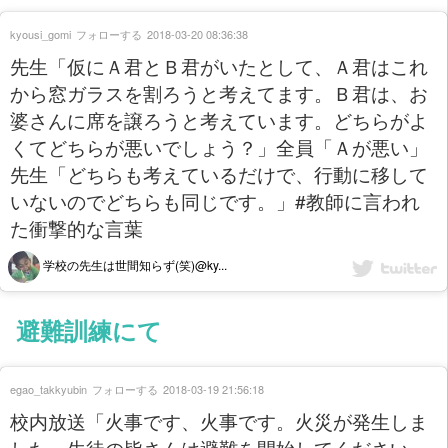
kyousi_gomi
フォローする
2018-03-20 08:36:38
先生「仮にＡ君とＢ君がいたとして、Ａ君はこれ
から窓ガラスを割ろうと考えてます。Ｂ君は、お
婆さんに席を譲ろうと考えています。どちらがよ
くてどちらが悪いでしょう？」全員「Ａが悪い」
先生「どちらも考えているだけで、行動に移して
いないのでどちらも同じです。」#教師に言われ
た衝撃的な言葉
学校の先生は世間知らず(笑)@ky...
避難訓練にて
egao_takkyubin
フォローする
2018-03-19 21:56:18
校内放送「火事です、火事です。火災が発生しま
した。生徒の皆さんは避難を開始してください。