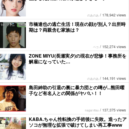
/
178,942 views
のあのあ
市橋達也の逃亡生活！現在の顔が別人？出所時
期は？両親含む家族は？
/
152,274 views
ペコ
ZONE MIYU(長瀬実夕)の現在が悲惨！事務所を
解雇になっていた…
/
144,191 views
のあのあ
島田紳助の引退の裏に暴力団との噂が...熊田曜
子など有名人との関係がヤバい！！
/
137,375 views
nagai ritsu
KABA.ちゃん性転換の手術後に失敗。造ったア
ソコが無理な拡張で破けてしまい再工事www