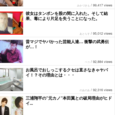
/
99,417 views
みかづきも
彼女はタンポンを股の間に入れた。そして結
果、毒により片足を失うことになった。
/
95,012 views
あとらす
昔マジでヤバかった芸能人達… 衝撃の武勇伝
が…！
/
92,884 views
ペコ
お風呂でおしっこするクセは直さなきゃヤバ
イ！？その理由とは・・・
/
92,316 views
のあのあ
三浦翔平の”元カノ”本田翼との破局理由がヒド
イ...