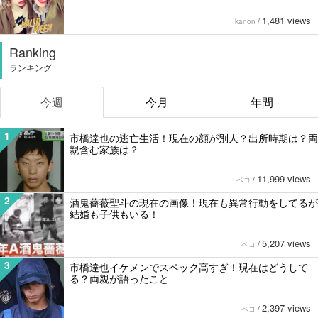
1,481 views
kanon
/
Ranking
ランキング
今週
今月
年間
1
市橋達也の逃亡生活！現在の顔が別人？出所時期は？両
親含む家族は？
11,999 views
ペコ
/
2
酒鬼薔薇聖斗の現在の画像！現在も異常行動をしてるが
結婚も子供もいる！
5,207 views
ペコ
/
3
市橋達也イケメンでスペック高すぎ！現在はどうして
る？両親が語ったこと
2,397 views
ペコ
/