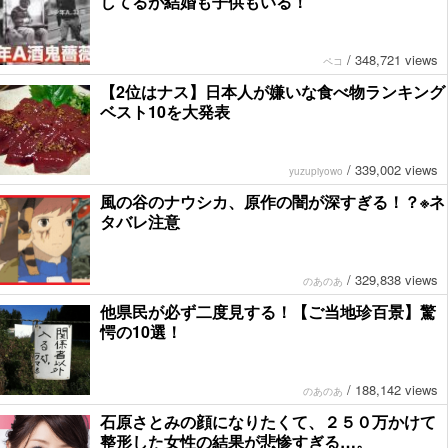
してるが結婚も子供もいる！
/
348,721 views
ペコ
【2位はナス】日本人が嫌いな食べ物ランキング
ベスト10を大発表
/
339,002 views
yuzupiyowo
風の谷のナウシカ、原作の闇が深すぎる！？※ネ
タバレ注意
/
329,838 views
のあのあ
他県民が必ず二度見する！【ご当地珍百景】驚
愕の10選！
/
188,142 views
のあのあ
石原さとみの顔になりたくて、２５０万かけて
整形した女性の結果が悲惨すぎる…。