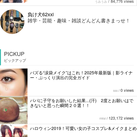
/
84,776 views
うみうみ
負け犬62xxi
雑学・芸能・趣味・雑談どんどん書きまっせ！
PICKUP
ピックアップ
バズる“涙袋メイク”はこれ！2025年最新版｜影ライナ
ー・ぷっくり演出の完全ガイド
0 views
sss
/
パパに子守をお願いした結果...(汗) 2度とお願いはで
きないと思った瞬間２０選！！
123,172 views
mirai
/
ハロウィン2019！可愛い女の子コスプレ&メイクまとめ