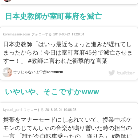
日本史教師が室町幕府を滅亡
koremasanikaosu
フォローする
2018-03-21 11:28:01
日本史教師「はいっ最近ちょっと進みが遅れてし
まったからね！今日は室町幕府45分で滅亡させま
すー！」 #教師に言われた衝撃的な言葉
ウソじゃないよ♡@koremasa...
いやいや、そこですかwww
kyousi_gomi
フォローする
2018-03-21 10:06:53
携帯をマナーモードにし忘れていて、授業中ポケ
モンのじてんしゃの音楽が鳴り響いた時の担当の
一言 「誰だ今自転車乗ったの。降りろ」 #教師に