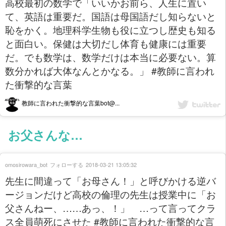
高校最初の数学で「いいかお前ら、人生に置い
て、英語は重要だ。国語は母国語だし知らないと
恥をかく。地理科学生物も役に立つし歴史も知る
と面白い。保健は大切だし体育も健康には重要
だ。でも数学は、数学だけは本当に必要ない。算
数分かれば大体なんとかなる。」 #教師に言われ
た衝撃的な言葉
教師に言われた衝撃的な言葉bot@...
お父さんな…
omosirowara_bot
フォローする
2018-03-21 13:05:32
先生に間違って「お母さん！」と呼びかける逆バ
ージョンだけど高校の倫理の先生は授業中に「お
父さんねー、……あっ、！」 …って言ってクラ
ス全員萌死にさせた #教師に言われた衝撃的な言