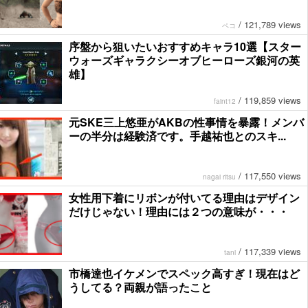
/
121,789 views
ペコ
序盤から狙いたいおすすめキャラ10選【スター
ウォーズギャラクシーオブヒーローズ銀河の英
雄】
/
119,859 views
faint12
元SKE三上悠亜がAKBの性事情を暴露！メンバ
ーの半分は経験済です。手越祐也とのスキ...
/
117,550 views
nagai ritsu
女性用下着にリボンが付いてる理由はデザイン
だけじゃない！理由には２つの意味が・・・
/
117,339 views
tani
市橋達也イケメンでスペック高すぎ！現在はど
うしてる？両親が語ったこと