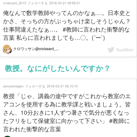
croissant_2013
フォローする
2018-03-21 08:56:01
俺なんで数学教師やってんのかなぁ…。日本史と
かさ、そっちの方がぶっちゃけ楽しそうじゃん？
仕事間違えたなぁ…。 #教師に言われた衝撃的な
言葉 私らに言われましても…〇。(´ー`)
クロワッサン@croissant_...
教授。なにがしたいんですか？
senseimeigen
フォローする
2018-03-21 08:10:15
教授「じゃ、講義の途中ですがこれから教室のエ
アコンを使用する為に教学課と戦いましょう。皆
さん、10分おきに1人ずつ暑さで気分が悪くなっ
たフリをして保健室に向かって下さい」 #教師に
言われた衝撃的な言葉