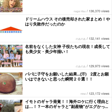
/
136,370 views
nagai ritsu
ドリームハウス その後売却された家まとめ！や
はり失敗作だったのか
/
132,141 views
のあのあ
名前をなくした女神 子役たちの現在！成長して
も美少女・美少年揃い！
/
129,973 views
のあのあ
パパに子守をお願いした結果...(汗) 2度とお願
いはできないと思った瞬間２０選！！
/
123,172 views
mirai
イモトのギャラ発覚！！海外ロケに行く理由と
は…！？一本のギャラと″副産物″がエグかっ...