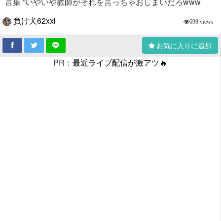
言葉 ”いやいや教師がそれを言っちゃおしまいだろwww
負け犬62xxi
698 views
お気に入りに追加
PR：
最近ライブ配信が激アツ🔥