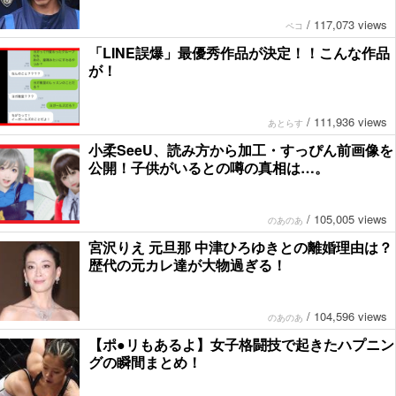
/
117,073 views
ペコ
「LINE誤爆」最優秀作品が決定！！こんな作品
が！
/
111,936 views
あとらす
小柔SeeU、読み方から加工・すっぴん前画像を
公開！子供がいるとの噂の真相は…。
/
105,005 views
のあのあ
宮沢りえ 元旦那 中津ひろゆきとの離婚理由は？
歴代の元カレ達が大物過ぎる！
/
104,596 views
のあのあ
【ポ●リもあるよ】女子格闘技で起きたハプニン
グの瞬間まとめ！