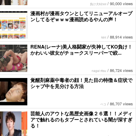
/
90,000 views
負け犬62xxi
漫画村が漫画タウンとしてリニューアルオープ
ンしてるぞｗｗｗ漫画読めるやんの声！
/
88,914 views
kint
RENA(レーナ)美人格闘家が失神してKO負け！
かわいい彼女がチョークスリーパーで絞...
/
86,724 views
nagai ritsu
覚醒剤麻薬中毒者の顔！見た目の特徴＆症状で
シャブ中を見分ける方法
/
86,707 views
ペコ
芸能人のアウトな黒歴史画像２６選！！メディ
アで触れるのもタブーとされている闇が深すぎ
る！