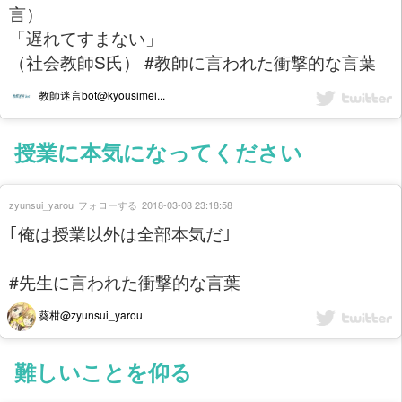
言）
「遅れてすまない」
（社会教師S氏） #教師に言われた衝撃的な言葉
教師迷言bot@kyousimei...
授業に本気になってください
zyunsui_yarou
フォローする
2018-03-08 23:18:58
｢俺は授業以外は全部本気だ｣
#先生に言われた衝撃的な言葉
葵柑@zyunsui_yarou
難しいことを仰る