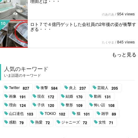
理由とは・・・
954 views
のあのあ
/
10
ロト７で４億円ゲットした会社員の2年後の姿が衝撃す
ぎる・・・
845 views
たくやま
/
もっと見る
人気のキーワード
いま話題のキーワード
Twitter
衝撃
炎上
芸能人
827
584
237
205
画像
現在
結婚
動画
191
172
170
131
理由
子供
整形
怖い話
124
120
109
108
山口達也
TOKIO
猫
雑学
103
102
101
89
感動
熱愛
ジャニーズ
女性
79
72
72
71