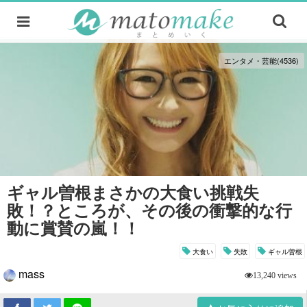
エンタメ・芸能(4536)
ギャル曽根まさかの大食い挑戦失
敗！？ところが、その後の衝撃的な行
動に賞賛の嵐！！
大食い
失敗
ギャル曽根
mass
13,240 views