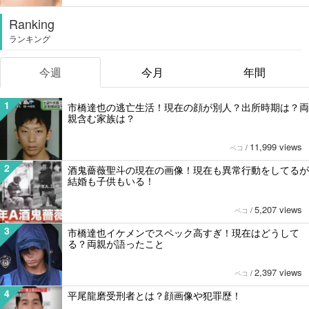
Ranking
ランキング
今週
今月
年間
1
市橋達也の逃亡生活！現在の顔が別人？出所時期は？両
親含む家族は？
11,999 views
ペコ
/
2
酒鬼薔薇聖斗の現在の画像！現在も異常行動をしてるが
結婚も子供もいる！
5,207 views
ペコ
/
3
市橋達也イケメンでスペック高すぎ！現在はどうして
る？両親が語ったこと
2,397 views
ペコ
/
4
平尾龍磨受刑者とは？顔画像や犯罪歴！