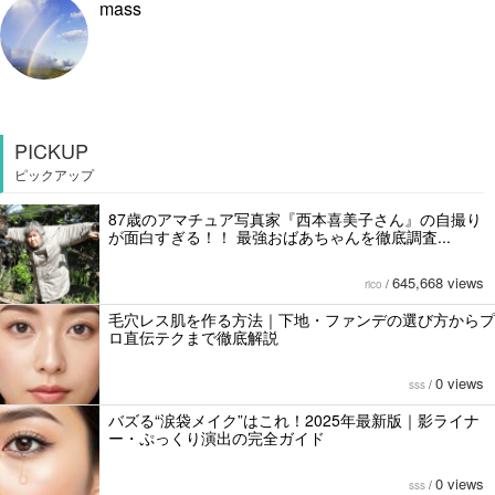
mass
PICKUP
ピックアップ
87歳のアマチュア写真家『西本喜美子さん』の自撮り
が面白すぎる！！ 最強おばあちゃんを徹底調査...
645,668 views
rico
/
毛穴レス肌を作る方法｜下地・ファンデの選び方からプ
ロ直伝テクまで徹底解説
0 views
sss
/
バズる“涙袋メイク”はこれ！2025年最新版｜影ライナ
ー・ぷっくり演出の完全ガイド
0 views
sss
/