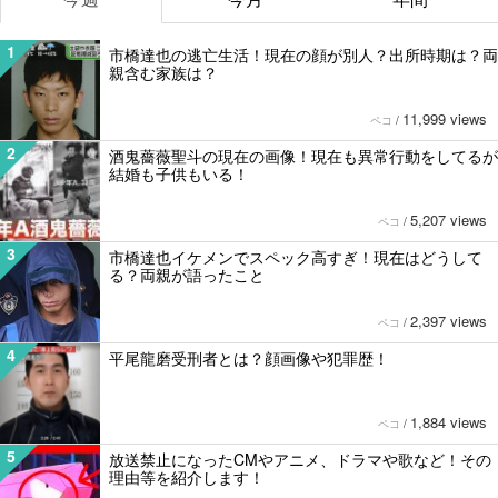
1
市橋達也の逃亡生活！現在の顔が別人？出所時期は？両
親含む家族は？
11,999 views
ペコ
/
2
酒鬼薔薇聖斗の現在の画像！現在も異常行動をしてるが
結婚も子供もいる！
5,207 views
ペコ
/
3
市橋達也イケメンでスペック高すぎ！現在はどうして
る？両親が語ったこと
2,397 views
ペコ
/
4
平尾龍磨受刑者とは？顔画像や犯罪歴！
1,884 views
ペコ
/
5
放送禁止になったCMやアニメ、ドラマや歌など！その
理由等を紹介します！