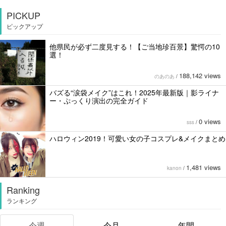
PICKUP
ピックアップ
他県民が必ず二度見する！【ご当地珍百景】驚愕の10
選！
188,142 views
のあのあ
/
バズる“涙袋メイク”はこれ！2025年最新版｜影ライナ
ー・ぷっくり演出の完全ガイド
0 views
sss
/
ハロウィン2019！可愛い女の子コスプレ&メイクまとめ
1,481 views
kanon
/
Ranking
ランキング
今週
今月
年間