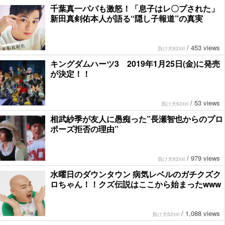
千葉真一パパも激怒！「息子はレ〇プされた」
新田真剣佑本人が語る“隠し子報道”の真実
/
453 views
負け犬62xxi
キングダムハーツ3 2019年1月25日(金)に発売
が決定！！
/
53 views
負け犬62xxi
相武紗季が友人に愚痴った”長瀬智也からのプロ
ポーズ拒否の理由”
/
979 views
負け犬62xxi
水曜日のダウンタウン 病気レベルのガチクズク
ロちゃん！！クズ伝説はここから始まったwww
/
1,088 views
負け犬62xxi