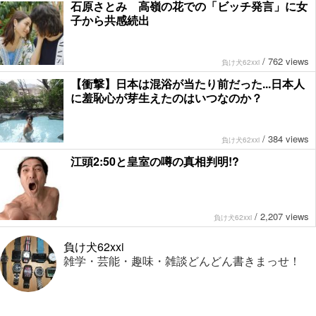
石原さとみ 高嶺の花での「ビッチ発言」に女
子から共感続出
/
762 views
負け犬62xxi
【衝撃】日本は混浴が当たり前だった...日本人
に羞恥心が芽生えたのはいつなのか？
/
384 views
負け犬62xxi
江頭2:50と皇室の噂の真相判明!?
/
2,207 views
負け犬62xxi
負け犬62xxi
雑学・芸能・趣味・雑談どんどん書きまっせ！