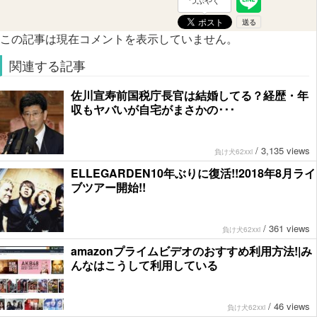
つぶやく
この記事は現在コメントを表示していません。
関連する記事
佐川宣寿前国税庁長官は結婚してる？経歴・年
収もヤバいが自宅がまさかの･･･
/
3,135 views
負け犬62xxi
ELLEGARDEN10年ぶりに復活!!2018年8月ライ
ブツアー開始!!
/
361 views
負け犬62xxi
amazonプライムビデオのおすすめ利用方法!|み
んなはこうして利用している
/
46 views
負け犬62xxi