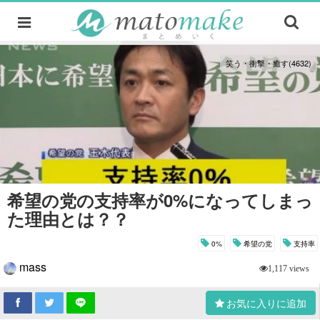
笑う・衝撃・癒す(4632)
希望の党の支持率が0%になってしまっ
た理由とは？？
0%
希望の党
支持率
mass
1,117 views
お気に入りに追加