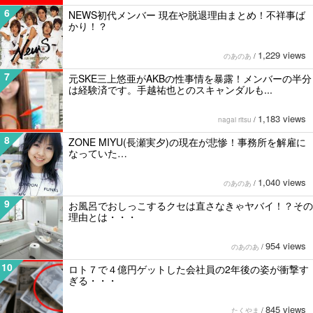
6
NEWS初代メンバー 現在や脱退理由まとめ！不祥事ば
かり！？
1,229 views
のあのあ
/
7
元SKE三上悠亜がAKBの性事情を暴露！メンバーの半分
は経験済です。手越祐也とのスキャンダルも...
1,183 views
nagai ritsu
/
8
ZONE MIYU(長瀬実夕)の現在が悲惨！事務所を解雇に
なっていた…
1,040 views
のあのあ
/
9
お風呂でおしっこするクセは直さなきゃヤバイ！？その
理由とは・・・
954 views
のあのあ
/
10
ロト７で４億円ゲットした会社員の2年後の姿が衝撃す
ぎる・・・
845 views
たくやま
/