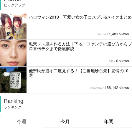
ピックアップ
ハロウィン2019！可愛い女の子コスプレ&メイクまとめ
1,481 views
kanon
/
毛穴レス肌を作る方法｜下地・ファンデの選び方からプ
ロ直伝テクまで徹底解説
0 views
sss
/
他県民が必ず二度見する！【ご当地珍百景】驚愕の10
選！
188,142 views
のあのあ
/
Ranking
ランキング
今週
今月
年間