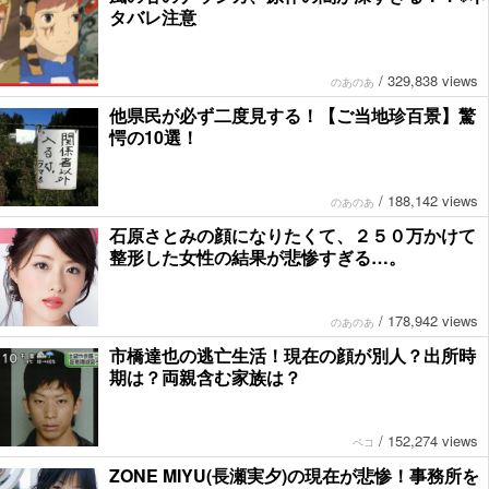
タバレ注意
/
329,838 views
のあのあ
他県民が必ず二度見する！【ご当地珍百景】驚
愕の10選！
/
188,142 views
のあのあ
石原さとみの顔になりたくて、２５０万かけて
整形した女性の結果が悲惨すぎる…。
/
178,942 views
のあのあ
市橋達也の逃亡生活！現在の顔が別人？出所時
期は？両親含む家族は？
/
152,274 views
ペコ
ZONE MIYU(長瀬実夕)の現在が悲惨！事務所を