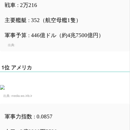
戦車 : 2万216
主要艦艇 : 352（航空母艦1隻）
軍事予算 : 446億ドル（約4兆7500億円）
出典:
1位 アメリカ
出典:
media.ws.irib.ir
軍事力指数 : 0.0857