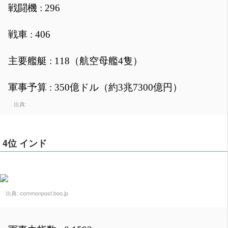
戦闘機 : 296
戦車 : 406
主要艦艇 : 118（航空母艦4隻）
軍事予算 : 350億ドル（約3兆7300億円）
出典:
4位 インド
出典:
commonpost.boo.jp