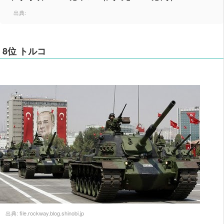
出典:
8位 トルコ
出典:
file.rockway.blog.shinobi.jp