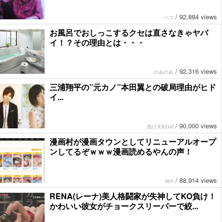
/
92,884 views
ペコ
お風呂でおしっこするクセは直さなきゃヤバ
イ！？その理由とは・・・
/
92,316 views
のあのあ
三浦翔平の”元カノ”本田翼との破局理由がヒド
イ...
/
90,000 views
負け犬62xxi
漫画村が漫画タウンとしてリニューアルオープ
ンしてるぞｗｗｗ漫画読めるやんの声！
/
88,914 views
kint
RENA(レーナ)美人格闘家が失神してKO負け！
かわいい彼女がチョークスリーパーで絞...