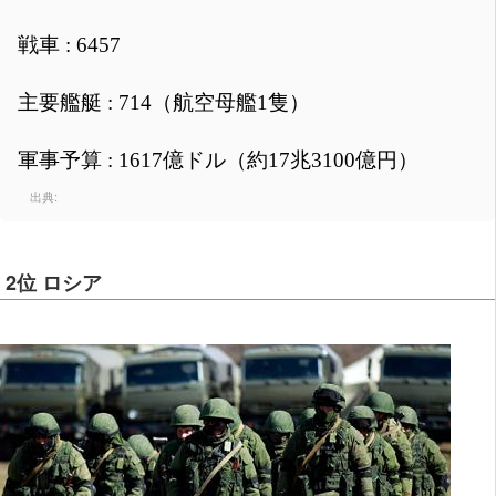
戦車 : 6457
主要艦艇 : 714（航空母艦1隻）
軍事予算 : 1617億ドル（約17兆3100億円）
出典:
2位 ロシア