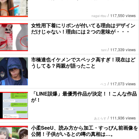
/
117,550 views
nagai ritsu
女性用下着にリボンが付いてる理由はデザイン
だけじゃない！理由には２つの意味が・・・
/
117,339 views
tani
市橋達也イケメンでスペック高すぎ！現在はど
うしてる？両親が語ったこと
/
117,073 views
ペコ
「LINE誤爆」最優秀作品が決定！！こんな作品
が！
/
111,936 views
あとらす
小柔SeeU、読み方から加工・すっぴん前画像を
公開！子供がいるとの噂の真相は…。