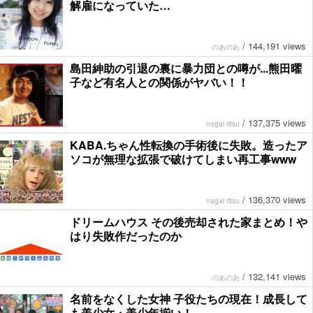
解雇になっていた…
/
144,191 views
のあのあ
島田紳助の引退の裏に暴力団との噂が...熊田曜
子など有名人との関係がヤバい！！
/
137,375 views
nagai ritsu
KABA.ちゃん性転換の手術後に失敗。造ったア
ソコが無理な拡張で破けてしまい再工事www
/
136,370 views
nagai ritsu
ドリームハウス その後売却された家まとめ！や
はり失敗作だったのか
/
132,141 views
のあのあ
名前をなくした女神 子役たちの現在！成長して
も美少女・美少年揃い！