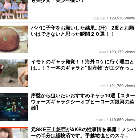
/
129,973 views
のあのあ
パパに子守をお願いした結果...(汗) 2度とお願
いはできないと思った瞬間２０選！！
/
123,172 views
mirai
イモトのギャラ発覚！！海外ロケに行く理由と
は…！？一本のギャラと″副産物″がエグかっ...
/
121,789 views
ペコ
序盤から狙いたいおすすめキャラ10選【スター
ウォーズギャラクシーオブヒーローズ銀河の英
雄】
/
119,859 views
faint12
元SKE三上悠亜がAKBの性事情を暴露！メンバ
ーの半分は経験済です。手越祐也とのスキ...