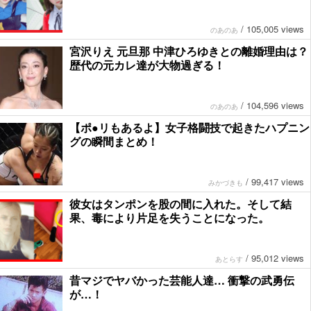
/
105,005 views
のあのあ
宮沢りえ 元旦那 中津ひろゆきとの離婚理由は？
歴代の元カレ達が大物過ぎる！
/
104,596 views
のあのあ
【ポ●リもあるよ】女子格闘技で起きたハプニン
グの瞬間まとめ！
/
99,417 views
みかづきも
彼女はタンポンを股の間に入れた。そして結
果、毒により片足を失うことになった。
/
95,012 views
あとらす
昔マジでヤバかった芸能人達… 衝撃の武勇伝
が…！