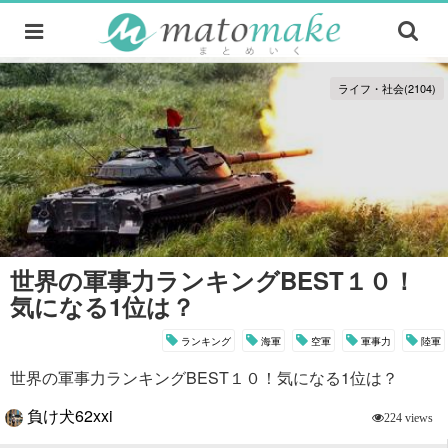
ライフ・社会(2104)
世界の軍事力ランキングBEST１０！
気になる1位は？
ランキング
海軍
空軍
軍事力
陸軍
世界の軍事力ランキングBEST１０！気になる1位は？
負け犬62xxi
224 views