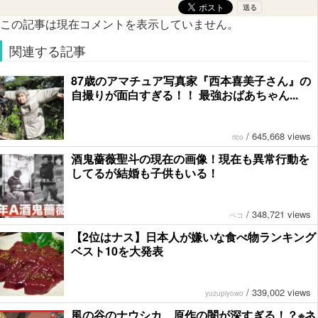
この記事は現在コメントを表示していません。
関連する記事
87歳のアマチュア写真家『西本喜美子さん』の
自撮りが面白すぎる！！ 最強おばあちゃん...
/
645,668 views
rico
酒鬼薔薇聖斗の現在の画像！現在も異常行動を
してるが結婚も子供もいる！
/
348,721 views
ペコ
【2位はナス】日本人が嫌いな食べ物ランキング
ベスト10を大発表
/
339,002 views
yuzupiyowo
風の谷のナウシカ、原作の闇が深すぎる！？※ネ