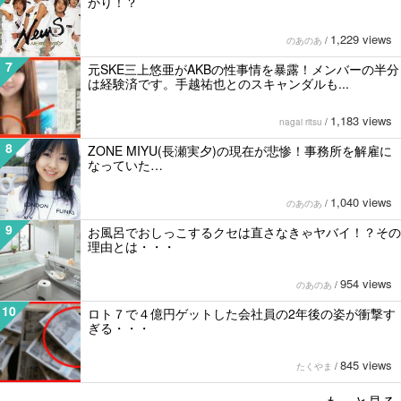
かり！？
1,229 views
のあのあ
/
7
元SKE三上悠亜がAKBの性事情を暴露！メンバーの半分
は経験済です。手越祐也とのスキャンダルも...
1,183 views
nagai ritsu
/
8
ZONE MIYU(長瀬実夕)の現在が悲惨！事務所を解雇に
なっていた…
1,040 views
のあのあ
/
9
お風呂でおしっこするクセは直さなきゃヤバイ！？その
理由とは・・・
954 views
のあのあ
/
10
ロト７で４億円ゲットした会社員の2年後の姿が衝撃す
ぎる・・・
845 views
たくやま
/