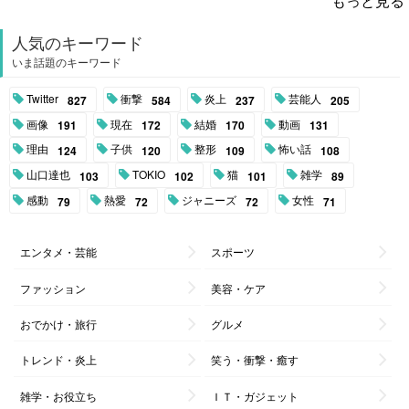
もっと見る
人気のキーワード
いま話題のキーワード
Twitter
衝撃
炎上
芸能人
827
584
237
205
画像
現在
結婚
動画
191
172
170
131
理由
子供
整形
怖い話
124
120
109
108
山口達也
TOKIO
猫
雑学
103
102
101
89
感動
熱愛
ジャニーズ
女性
79
72
72
71
エンタメ・芸能
スポーツ
ファッション
美容・ケア
おでかけ・旅行
グルメ
トレンド・炎上
笑う・衝撃・癒す
雑学・お役立ち
ＩＴ・ガジェット