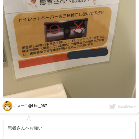
にゃ一こ@Lhn_087
患者さんへお願い