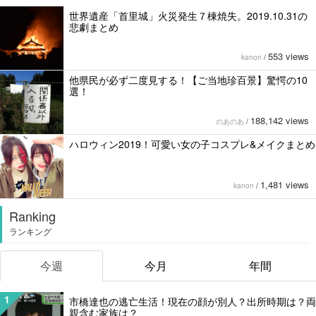
世界遺産「首里城」火災発生７棟焼失。2019.10.31の
悲劇まとめ
553 views
kanon
/
他県民が必ず二度見する！【ご当地珍百景】驚愕の10
選！
188,142 views
のあのあ
/
ハロウィン2019！可愛い女の子コスプレ&メイクまとめ
1,481 views
kanon
/
Ranking
ランキング
今週
今月
年間
1
市橋達也の逃亡生活！現在の顔が別人？出所時期は？両
親含む家族は？