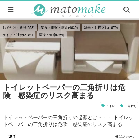
おでかけ・旅行(258)
笑う・衝撃・癒す(4632)
雑学・お役立ち(1679)
ライフ・社会(2104)
医療・健康(264)
トイレットペーパーの三角折りは危
険 感染症のリスク高まる
トイレ
三角折り
トイレットペーパーの三角折りの起源とは・・・ トイレッ
トペーパーの三角折りは危険 感染症のリスク高まる
tani
110 views