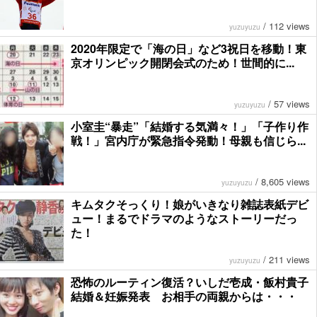
/
112 views
yuzuyuzu
2020年限定で「海の日」など3祝日を移動！東
京オリンピック開閉会式のため！世間的に...
/
57 views
yuzuyuzu
小室圭“暴走”「結婚する気満々！」「子作り作
戦！」宮内庁が緊急指令発動！母親も信じら...
/
8,605 views
yuzuyuzu
キムタクそっくり！娘がいきなり雑誌表紙デビ
ュー！まるでドラマのようなストーリーだっ
た！
/
211 views
yuzuyuzu
恐怖のルーティン復活？いしだ壱成・飯村貴子
結婚＆妊娠発表 お相手の両親からは・・・