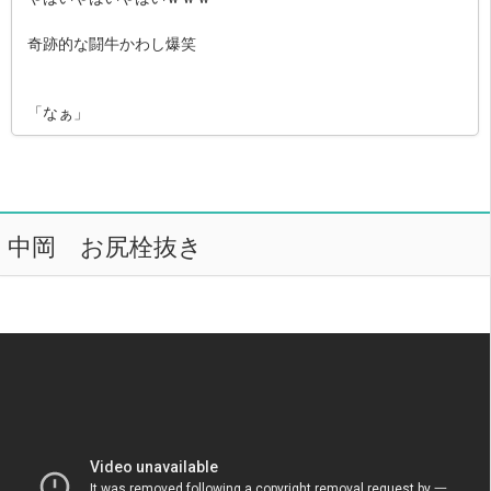
奇跡的な闘牛かわし爆笑
「なぁ」
中岡 お尻栓抜き