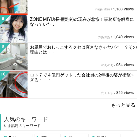
1,183 views
nagai ritsu
/
8
ZONE MIYU(長瀬実夕)の現在が悲惨！事務所を解雇に
なっていた…
1,040 views
のあのあ
/
9
お風呂でおしっこするクセは直さなきゃヤバイ！？その
理由とは・・・
954 views
のあのあ
/
10
ロト７で４億円ゲットした会社員の2年後の姿が衝撃す
ぎる・・・
845 views
たくやま
/
もっと見る
人気のキーワード
いま話題のキーワード