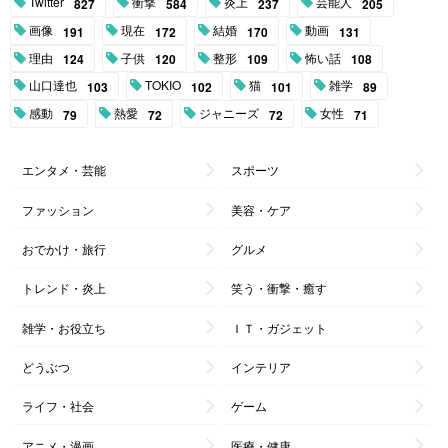
Twitter
衝撃
炎上
芸能人
827
584
237
205
画像
現在
結婚
動画
191
172
170
131
理由
子供
整形
怖い話
124
120
109
108
山口達也
TOKIO
猫
雑学
103
102
101
89
感動
熱愛
ジャニーズ
女性
79
72
72
71
エンタメ・芸能
スポーツ
ファッション
美容・ケア
おでかけ・旅行
グルメ
トレンド・炎上
笑う・衝撃・癒す
雑学・お役立ち
ＩＴ・ガジェット
どうぶつ
インテリア
ライフ・社会
ゲーム
アニメ・漫画
医療・健康