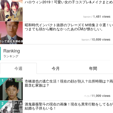
ハロウィン2019！可愛い女の子コスプレ&メイクまとめ
1,481 views
kanon
/
昭和時代インパクト抜群のフレーズＣＭ特集２０選！い
つまでも頭から離れなかったあのCMが懐かしい。
10,699 views
kanon
/
Ranking
ランキング
今週
今月
年間
1
市橋達也の逃亡生活！現在の顔が別人？出所時期は？両
親含む家族は？
11,999 views
ペコ
/
2
酒鬼薔薇聖斗の現在の画像！現在も異常行動をしてるが
結婚も子供もいる！