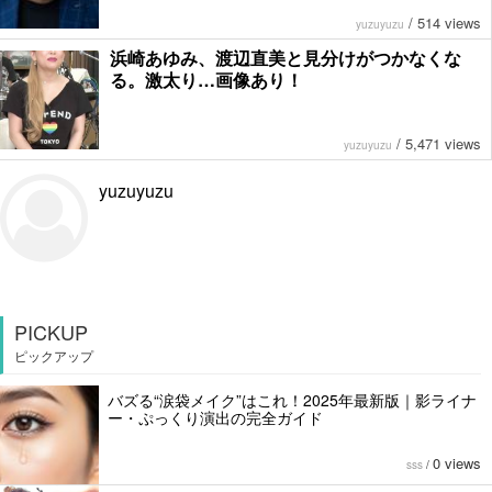
/
514 views
yuzuyuzu
浜崎あゆみ、渡辺直美と見分けがつかなくな
る。激太り…画像あり！
/
5,471 views
yuzuyuzu
yuzuyuzu
PICKUP
ピックアップ
バズる“涙袋メイク”はこれ！2025年最新版｜影ライナ
ー・ぷっくり演出の完全ガイド
0 views
sss
/