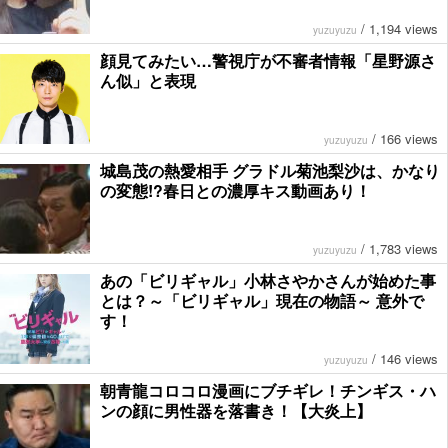
/
1,194 views
yuzuyuzu
顔見てみたい…警視庁が不審者情報「星野源さ
ん似」と表現
/
166 views
yuzuyuzu
城島茂の熱愛相手 グラドル菊池梨沙は、かなり
の変態!?春日との濃厚キス動画あり！
/
1,783 views
yuzuyuzu
あの「ビリギャル」小林さやかさんが始めた事
とは？～「ビリギャル」現在の物語～ 意外で
す！
/
146 views
yuzuyuzu
朝青龍コロコロ漫画にブチギレ！チンギス・ハ
ンの顔に男性器を落書き！【大炎上】