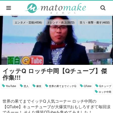
エンタメ・芸能(4536)
トレンド・炎上(3072)
笑う・衝撃・癒す(4632)
イッテQ ロッチ中岡【Qチューブ】傑
作集!!!
YouTube
芸人
爆笑
世界の果てまでイッテQ
QTube
Qチューブ
ロッチ中岡
世界の果てまでイッテQ 人気コーナー ロッチ中岡の
【QTube】キューチューブが大爆笑!!!おもしろすぎて毎回涙
でるーー！ そんな爆笑QTubeを集めてみました！