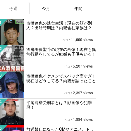
今週
今月
年間
1
市橋達也の逃亡生活！現在の顔が別
人？出所時期は？両親含む家族は？
11,999 views
ペコ
/
2
酒鬼薔薇聖斗の現在の画像！現在も異
常行動をしてるが結婚も子供もいる！
5,207 views
ペコ
/
3
市橋達也イケメンでスペック高すぎ！
現在はどうしてる？両親が語ったこと
2,397 views
ペコ
/
4
平尾龍磨受刑者とは？顔画像や犯罪
歴！
1,884 views
ペコ
/
5
放送禁止になったCMやアニメ、ドラ