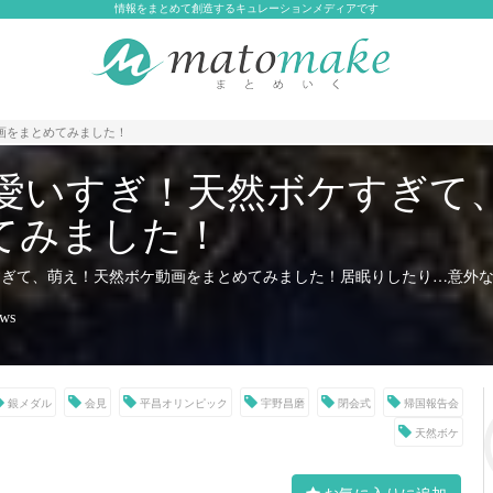
情報をまとめて創造するキュレーションメディアです
画をまとめてみました！
可愛いすぎ！天然ボケすぎて
てみました！
すぎて、萌え！天然ボケ動画をまとめてみました！居眠りしたり…意外
ews
銀メダル
会見
平昌オリンピック
宇野昌磨
閉会式
帰国報告会
天然ボケ