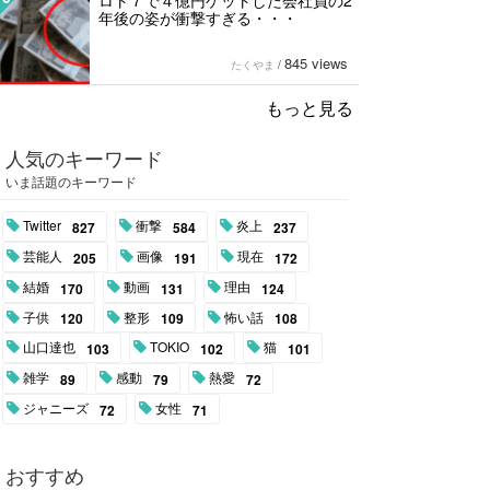
ロト７で４億円ゲットした会社員の2
年後の姿が衝撃すぎる・・・
845 views
たくやま
/
もっと見る
人気のキーワード
いま話題のキーワード
Twitter
衝撃
炎上
827
584
237
芸能人
画像
現在
205
191
172
結婚
動画
理由
170
131
124
子供
整形
怖い話
120
109
108
山口達也
TOKIO
猫
103
102
101
雑学
感動
熱愛
89
79
72
ジャニーズ
女性
72
71
おすすめ