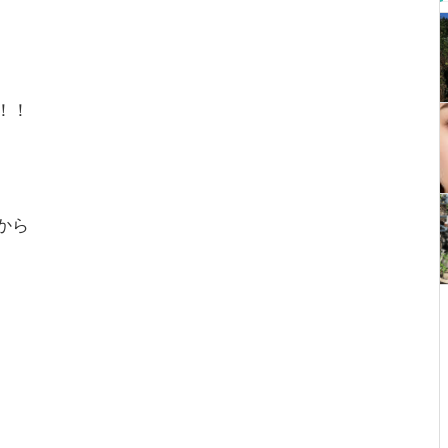
！！
から