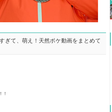
ケすぎて、萌え！天然ボケ動画をまとめて
！！