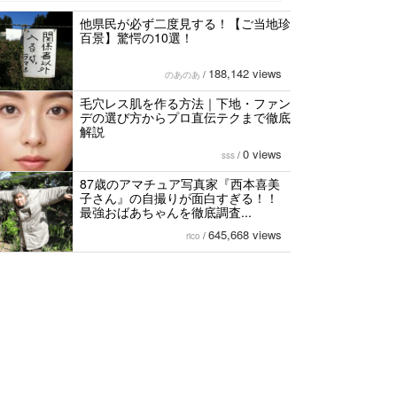
他県民が必ず二度見する！【ご当地珍
百景】驚愕の10選！
188,142 views
のあのあ
/
毛穴レス肌を作る方法｜下地・ファン
デの選び方からプロ直伝テクまで徹底
解説
0 views
sss
/
87歳のアマチュア写真家『西本喜美
子さん』の自撮りが面白すぎる！！
最強おばあちゃんを徹底調査...
645,668 views
rico
/