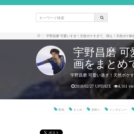
宇野昌磨 可愛いすぎ！天然ボケすぎて、萌え！天然ボケ動
宇野昌磨 
画をまとめ
宇野昌磨 可愛い過ぎ！天然ボケ
2018/02/27 UPDATE
4,161 vi
動画
まとめ
居眠り
インタビュー