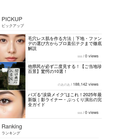
PICKUP
ピックアップ
毛穴レス肌を作る方法｜下地・ファン
デの選び方からプロ直伝テクまで徹底
解説
0 views
sss
/
他県民が必ず二度見する！【ご当地珍
百景】驚愕の10選！
188,142 views
のあのあ
/
バズる“涙袋メイク”はこれ！2025年最
新版｜影ライナー・ぷっくり演出の完
全ガイド
0 views
sss
/
Ranking
ランキング