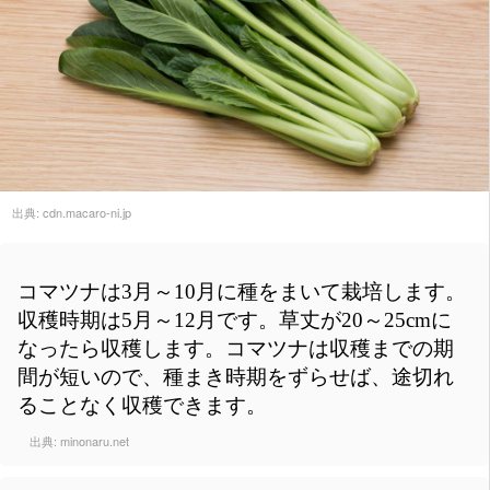
出典:
cdn.macaro-ni.jp
コマツナは3月～10月に種をまいて栽培します。
収穫時期は5月～12月です。草丈が20～25cmに
なったら収穫します。コマツナは収穫までの期
間が短いので、種まき時期をずらせば、途切れ
ることなく収穫できます。
出典:
minonaru.net