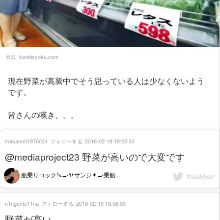
出典:
kenbisyoku.com
現在野菜が高騰中でそう思っている人は少なくないよう
です。
皆さんの嘆き。。。
masanori1976031
フォローする
2018-02-19 19:05:34
@mediaproject23 野菜が高いので大変です
船乗りコック🔪🍳🍴サンジ👨‍🍳乗船...
n1ngente11na
フォローする
2018-02-19 18:56:55
野菜が高い