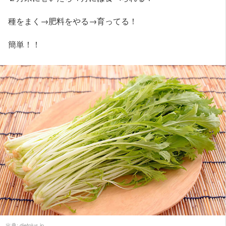
種をまく→肥料をやる→育ってる！
簡単！！
出典:
dietplus.jp