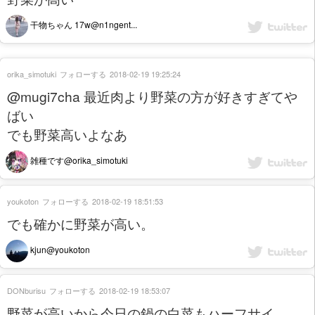
干物ちゃん 17w@n1ngent...
orika_simotuki
フォローする
2018-02-19 19:25:24
@mugi7cha 最近肉より野菜の方が好きすぎてや
ばい
でも野菜高いよなあ
雑種です@orika_simotuki
youkoton
フォローする
2018-02-19 18:51:53
でも確かに野菜が高い。
kjun@youkoton
DONburisu
フォローする
2018-02-19 18:53:07
野菜が高いから今日の鍋の白菜もハーフサイ