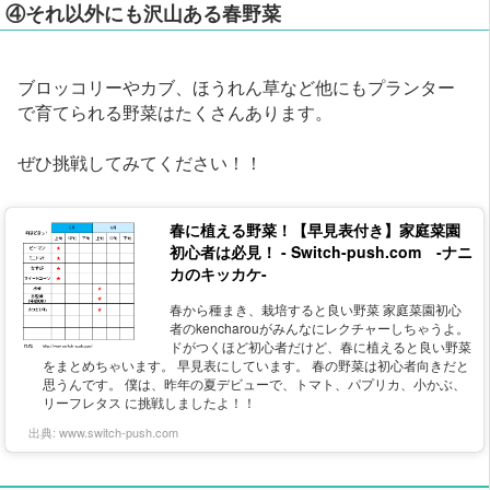
④それ以外にも沢山ある春野菜
ブロッコリーやカブ、ほうれん草など他にもプランター
で育てられる野菜はたくさんあります。
ぜひ挑戦してみてください！！
春に植える野菜！【早見表付き】家庭菜園
初心者は必見！ - Switch-push.com -ナニ
カのキッカケ-
春から種まき、栽培すると良い野菜 家庭菜園初心
者のkencharouがみんなにレクチャーしちゃうよ。
ドがつくほど初心者だけど、春に植えると良い野菜
をまとめちゃいます。 早見表にしています。 春の野菜は初心者向きだと
思うんです。 僕は、昨年の夏デビューで、トマト、パプリカ、小かぶ、
リーフレタス に挑戦しましたよ！！
出典:
www.switch-push.com