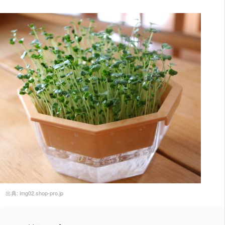
出典:
img02.shop-pro.jp