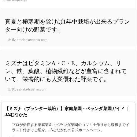
真夏と極寒期を除けば1年中栽培が出来るプラン
ター向けの野菜です。
出典:
kateisaiennkotu.com
ミズナはビタミンA・C・E、カルシウム、リ
ン、鉄、葉酸、植物繊維などが豊富に含まれて
いて、栄養的にも大変優れた野菜です。
出典:
sakata-tsushin.com
【ミズナ（プランター栽培）】家庭菜園・ベランダ菜園ガイド ｜
JAむなかた
プロが伝授する家庭菜園・ベランダ菜園のコツ！土作りから収穫までイ
ラスト付きでご紹介。JAむなかたの公式ホームページ。