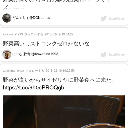
ズ………
どんぐりす@DONburisu
kawanina1993
フォローする
2018-02-19 19:04:22
野菜高いしストロングゼロがないな
にーな(軟膏)@kawanina1993
tanuhime_chan
フォローする
2018-02-19 19:22:50
野菜が高いからサイゼリヤに野菜食べに来た。
https://t.co/9h0cPROQgb