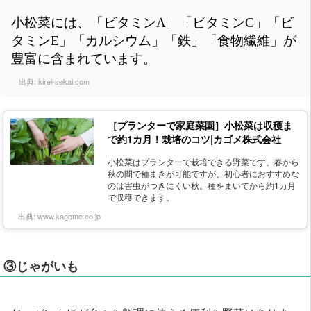
小松菜には、「ビタミンA」「ビタミンC」「ビ
タミンE」「カルシウム」「鉄」「食物繊維」が
豊富に含まれています。
出典:
kirei-sekai.com
［プランターで家庭菜園］小松菜は収穫ま
で約1カ月！栽培のコツ|カゴメ株式会社
小松菜はプランターで栽培できる野菜です。春から
秋の間で種まきが可能ですが、初心者におすすめな
のは害虫がつきにくい秋。種をまいてから約1カ月
で収穫できます。
出典:
www.kagome.co.jp
③じゃがいも