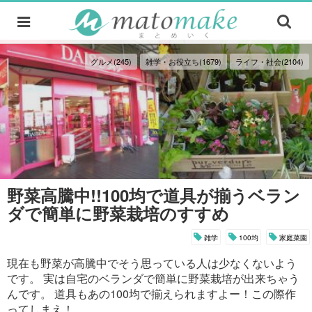
グルメ(245)
雑学・お役立ち(1679)
ライフ・社会(2104)
野菜高騰中!!100均で道具が揃うベラン
ダで簡単に野菜栽培のすすめ
雑学
100均
家庭菜園
現在も野菜が高騰中でそう思っている人は少なくないよう
です。 実は自宅のベランダで簡単に野菜栽培が出来ちゃう
んです。 道具もあの100均で揃えられますよー！この際作
ってしまえ！