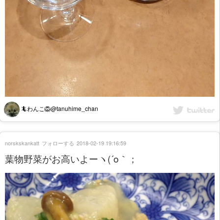
🦎わんこ🦁@tanuhime_chan
norskskankatt
フォローする
2018-02-19 19:16:59
葉物野菜がお高いよーヽ(´o｀；