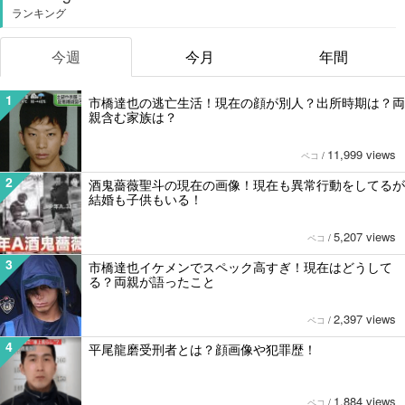
ランキング
今週
今月
年間
1
市橋達也の逃亡生活！現在の顔が別人？出所時期は？両
親含む家族は？
11,999 views
ペコ
/
2
酒鬼薔薇聖斗の現在の画像！現在も異常行動をしてるが
結婚も子供もいる！
5,207 views
ペコ
/
3
市橋達也イケメンでスペック高すぎ！現在はどうして
る？両親が語ったこと
2,397 views
ペコ
/
4
平尾龍磨受刑者とは？顔画像や犯罪歴！
1,884 views
ペコ
/