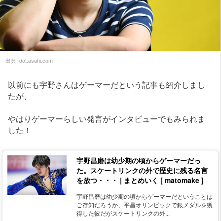
出典:
dot.asahi.com
以前にも宇野さんはゲーマーだという記事も紹介しまし
たが、
やはりゲーマーらしい発言がインタビューでもみられま
した！
宇野昌磨は幼少期の頃からゲーマーだっ
た。スケートリンクの外で歴史に残る名言
を放つ・・・ | まとめいく [ matomake ]
宇野昌磨は幼少期の頃からゲーマーだということは
ご存知だろうか、平昌オリンピックで銀メダルを獲
得した彼だがスケートリンクの外...