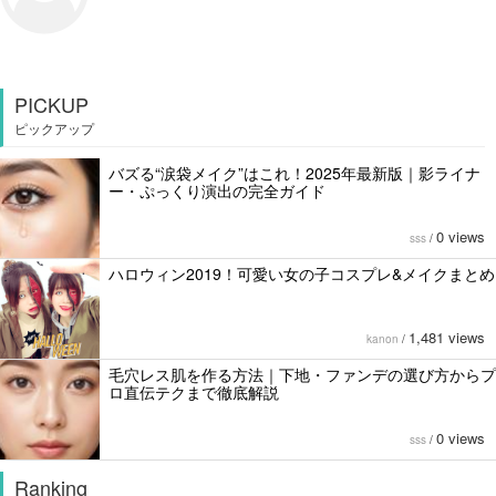
PICKUP
ピックアップ
バズる“涙袋メイク”はこれ！2025年最新版｜影ライナ
ー・ぷっくり演出の完全ガイド
0 views
sss
/
ハロウィン2019！可愛い女の子コスプレ&メイクまとめ
1,481 views
kanon
/
毛穴レス肌を作る方法｜下地・ファンデの選び方からプ
ロ直伝テクまで徹底解説
0 views
sss
/
Ranking