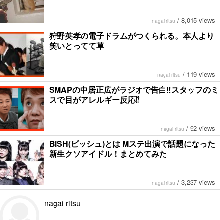
/
8,015 views
nagai ritsu
狩野英孝の電子ドラムがつくられる。本人より
笑いとってて草
/
119 views
nagai ritsu
SMAPの中居正広がラジオで告白‼︎スタッフのミ
スで目がアレルギー反応⁉︎
/
92 views
nagai ritsu
BiSH(ビッシュ)とは Mステ出演で話題になった
新生クソアイドル！まとめてみた
/
3,237 views
nagai ritsu
nagai ritsu