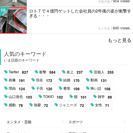
954 views
のあのあ
/
10
ロト７で４億円ゲットした会社員の2年後の姿が衝撃す
ぎる・・・
845 views
たくやま
/
もっと見る
人気のキーワード
いま話題のキーワード
Twitter
衝撃
炎上
芸能人
827
584
237
205
画像
現在
結婚
動画
191
172
170
131
理由
子供
整形
怖い話
124
120
109
108
山口達也
TOKIO
猫
雑学
103
102
101
89
感動
熱愛
ジャニーズ
女性
79
72
72
71
エンタメ・芸能
スポーツ