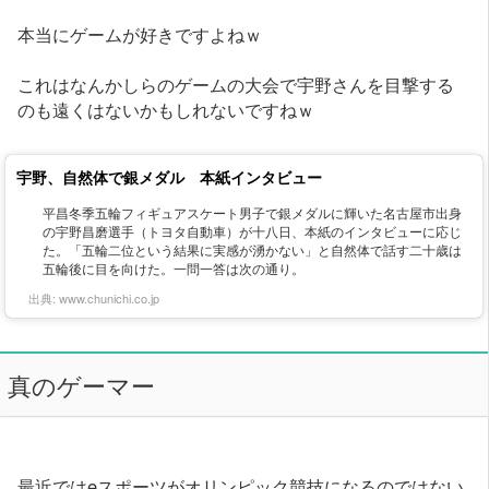
本当にゲームが好きですよねｗ
これはなんかしらのゲームの大会で宇野さんを目撃する
のも遠くはないかもしれないですねｗ
宇野、自然体で銀メダル 本紙インタビュー
平昌冬季五輪フィギュアスケート男子で銀メダルに輝いた名古屋市出身
の宇野昌磨選手（トヨタ自動車）が十八日、本紙のインタビューに応じ
た。「五輪二位という結果に実感が湧かない」と自然体で話す二十歳は
五輪後に目を向けた。一問一答は次の通り。
出典:
www.chunichi.co.jp
真のゲーマー
最近ではeスポーツがオリンピック競技になるのではない