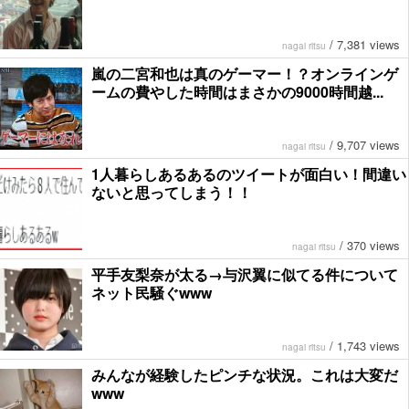
/
7,381 views
nagai ritsu
嵐の二宮和也は真のゲーマー！？オンラインゲ
ームの費やした時間はまさかの9000時間越...
/
9,707 views
nagai ritsu
1人暮らしあるあるのツイートが面白い！間違い
ないと思ってしまう！！
/
370 views
nagai ritsu
平手友梨奈が太る→与沢翼に似てる件について
ネット民騒ぐwww
/
1,743 views
nagai ritsu
みんなが経験したピンチな状況。これは大変だ
www