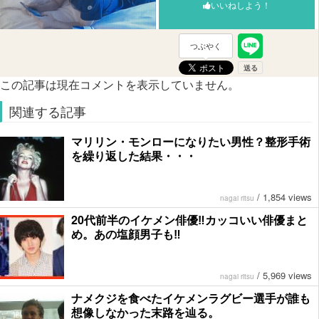
いいねしよう！
つぶやく
この記事は現在コメントを表示していません。
関連する記事
マリリン・モンローになりたい男性？整形手術
を繰り返した結果・・・
/
1,854 views
nagai ritsu
20代前半のイケメン俳優‼︎カッコいい俳優まと
め。あの塩顔男子も‼︎
/
5,969 views
nagai ritsu
ナメクジを食べたイケメンラグビー選手が誰も
想像しなかった末路を辿る。