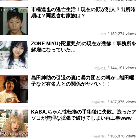
市橋達也の逃亡生活！現在の顔が別人？出所時
期は？両親含む家族は？
/
152,274 views
ペコ
ZONE MIYU(長瀬実夕)の現在が悲惨！事務所を
解雇になっていた…
/
144,191 views
のあのあ
島田紳助の引退の裏に暴力団との噂が...熊田曜
子など有名人との関係がヤバい！！
/
137,375 views
nagai ritsu
KABA.ちゃん性転換の手術後に失敗。造ったア
ソコが無理な拡張で破けてしまい再工事www
/
136,370 views
nagai ritsu