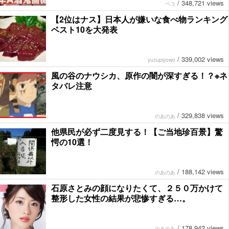
/
348,721 views
ペコ
【2位はナス】日本人が嫌いな食べ物ランキング
ベスト10を大発表
/
339,002 views
yuzupiyowo
風の谷のナウシカ、原作の闇が深すぎる！？※ネ
タバレ注意
/
329,838 views
のあのあ
他県民が必ず二度見する！【ご当地珍百景】驚
愕の10選！
/
188,142 views
のあのあ
石原さとみの顔になりたくて、２５０万かけて
整形した女性の結果が悲惨すぎる…。
/
178,942 views
のあのあ