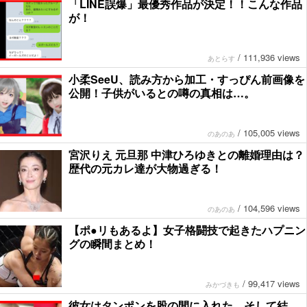
「LINE誤爆」最優秀作品が決定！！こんな作品
が！
/
111,936 views
あとらす
小柔SeeU、読み方から加工・すっぴん前画像を
公開！子供がいるとの噂の真相は…。
/
105,005 views
のあのあ
宮沢りえ 元旦那 中津ひろゆきとの離婚理由は？
歴代の元カレ達が大物過ぎる！
/
104,596 views
のあのあ
【ポ●リもあるよ】女子格闘技で起きたハプニン
グの瞬間まとめ！
/
99,417 views
みかづきも
彼女はタンポンを股の間に入れた。そして結