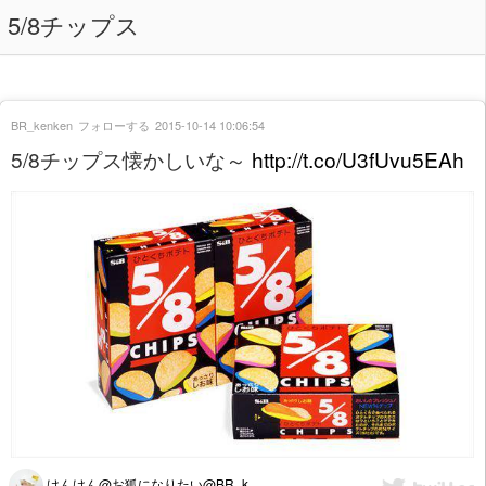
5/8チップス
BR_kenken
フォローする
2015-10-14 10:06:54
5/8チップス懐かしいな～
http://t.co/U3fUvu5EAh
けんけん@お狐になりたい@BR_k...