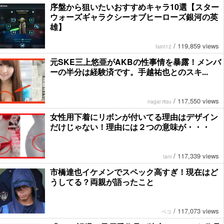
序盤から狙いたいおすすめキャラ10選【スター
ウォーズギャラクシーオブヒーローズ銀河の英
雄】
/
119,859 views
faint12
元SKE三上悠亜がAKBの性事情を暴露！メンバ
ーの半分は経験済です。手越祐也とのスキ...
/
117,550 views
nagai ritsu
女性用下着にリボンが付いてる理由はデザイン
だけじゃない！理由には２つの意味が・・・
/
117,339 views
tani
市橋達也イケメンでスペック高すぎ！現在はど
うしてる？両親が語ったこと
/
117,073 views
ペコ