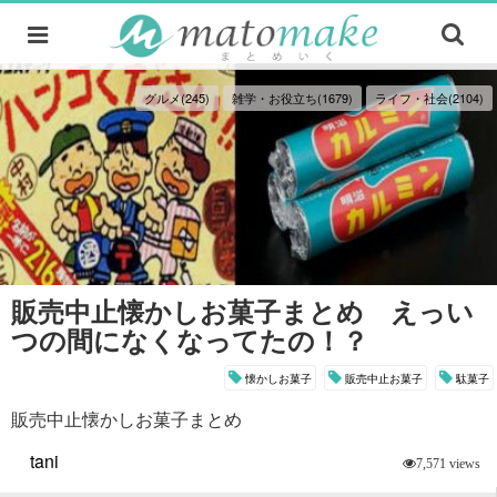
グルメ(245)
雑学・お役立ち(1679)
ライフ・社会(2104)
販売中止懐かしお菓子まとめ えっい
つの間になくなってたの！？
懐かしお菓子
販売中止お菓子
駄菓子
販売中止懐かしお菓子まとめ
tani
7,571 views