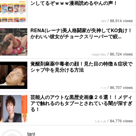
ンしてるぞｗｗｗ漫画読めるやんの声！
/
88,914 views
kint
RENA(レーナ)美人格闘家が失神してKO負け！
かわいい彼女がチョークスリーパーで絞...
/
86,724 views
nagai ritsu
覚醒剤麻薬中毒者の顔！見た目の特徴＆症状で
シャブ中を見分ける方法
/
86,707 views
ペコ
芸能人のアウトな黒歴史画像２６選！！メディ
アで触れるのもタブーとされている闇が深すぎ
る！
/
84,776 views
うみうみ
tani