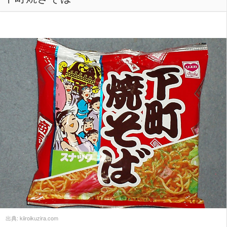
出典:
kiiroikuzira.com