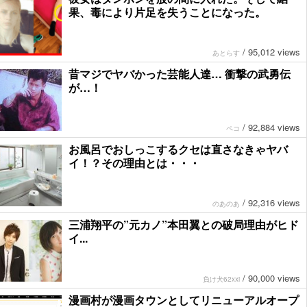
果、毒により片足を失うことになった。
/
95,012 views
あとらす
昔マジでヤバかった芸能人達… 衝撃の武勇伝
が…！
/
92,884 views
ペコ
お風呂でおしっこするクセは直さなきゃヤバ
イ！？その理由とは・・・
/
92,316 views
のあのあ
三浦翔平の”元カノ”本田翼との破局理由がヒド
イ...
/
90,000 views
負け犬62xxi
漫画村が漫画タウンとしてリニューアルオープ