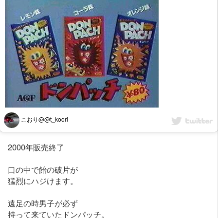
こおり@@t_koori
2000年販売終了
口の中で飴の破片が
猛烈にハジけます。
遠足の時男子が必ず
持って来ていたドンパッチ。