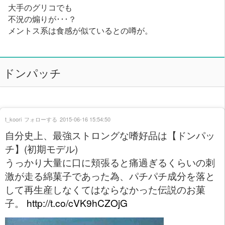
大手のグリコでも
不況の煽りが･･･？
メントス系は食感が似ているとの噂が。
ドンパッチ
t_koori
フォローする
2015-06-16 15:54:50
自分史上、最強ストロングな嗜好品は【ドンパッ
チ】(初期モデル)
うっかり大量に口に頬張ると痛過ぎるくらいの刺
激が走る綿菓子であった為、パチパチ成分を落と
して再生産しなくてはならなかった伝説のお菓
子。
http://t.co/cVK9hCZOjG