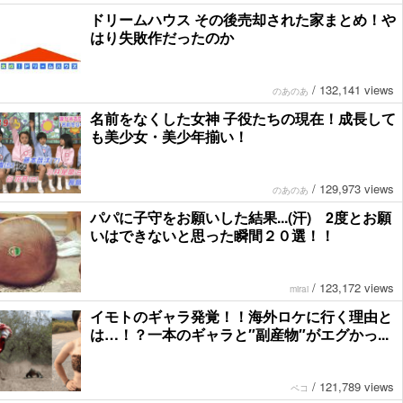
ドリームハウス その後売却された家まとめ！や
はり失敗作だったのか
/
132,141 views
のあのあ
名前をなくした女神 子役たちの現在！成長して
も美少女・美少年揃い！
/
129,973 views
のあのあ
パパに子守をお願いした結果...(汗) 2度とお願
いはできないと思った瞬間２０選！！
/
123,172 views
mirai
イモトのギャラ発覚！！海外ロケに行く理由と
は…！？一本のギャラと″副産物″がエグかっ...
/
121,789 views
ペコ