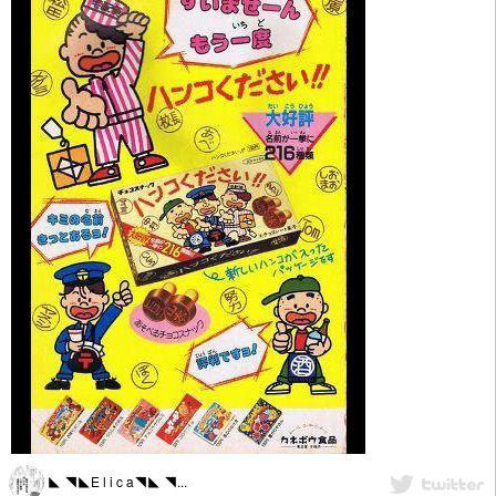
◣ ◥◣E l i c a◥◣ ◥...