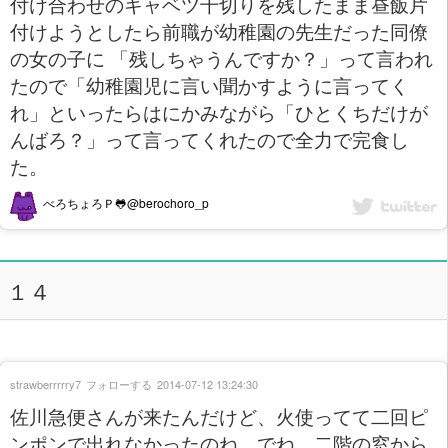
付け合わせのキャベツ千切りを残したまま昼飯片
付けようとしたら前職が幼稚園の先生だった同僚
の女の子に 「残しちゃうんですか？」って言われ
たので「幼稚園児に言い聞かすように言ってく
れ」といったらはにかみながら「ひとくちだけが
んばろ？」って言ってくれたので全力で完食し
た。
べろちょろＰ🐸@berochoro_p
１４
strawberrrrry7
フォローする
2014-07-12 13:24:30
佐川急便さんが来たんだけど、火使ってて二回ピ
ンポンで出れなかったのね、でね、二階の窓から