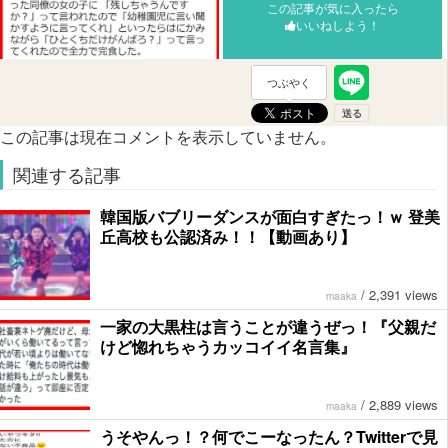
この記事が気に入ったら
いいねしよう！
つぶやく
この記事は現在コメントを表示していません。
関連する記事
韓国版バブリーダンスが面白すぎたっ！ｗ 登美
丘高校も公認済み！！【動画あり】
/
2,391 views
maaka
一家の大黒柱は言うことが違うぜっ！『父親だ
けど惚れちゃうカッコイイ名言集』
/
2,889 views
maaka
うそやんっ！？何でこーなったん？Twitterで見