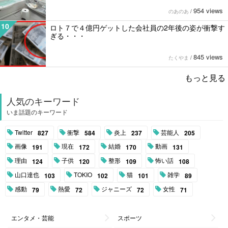
954 views
のあのあ
/
10
ロト７で４億円ゲットした会社員の2年後の姿が衝撃す
ぎる・・・
845 views
たくやま
/
もっと見る
人気のキーワード
いま話題のキーワード
Twitter
衝撃
炎上
芸能人
827
584
237
205
画像
現在
結婚
動画
191
172
170
131
理由
子供
整形
怖い話
124
120
109
108
山口達也
TOKIO
猫
雑学
103
102
101
89
感動
熱愛
ジャニーズ
女性
79
72
72
71
エンタメ・芸能
スポーツ