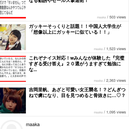
なる勧誘やセールス撃退術！
/
503 views
maaka
ガッキーそっくりと話題！！中国人大学生が
「想像以上にガッキーに似ている！！」
/
1,523 views
maaka
これぞナイス対応！wみんなが体験した『完璧
すぎる受け答え』２０選がうますぎて勉強に
な...
/
2,363 views
maaka
吉岡里帆、あざと可愛い女王襲名！？どんぎつ
ねで虜になり、目を見つめると骨抜きに…♡？
/
1,095 views
maaka
maaka