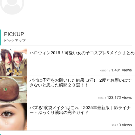
PICKUP
ピックアップ
ハロウィン2019！可愛い女の子コスプレ&メイクまとめ
1,481 views
kanon
/
パパに子守をお願いした結果...(汗) 2度とお願いはで
きないと思った瞬間２０選！！
123,172 views
mirai
/
バズる“涙袋メイク”はこれ！2025年最新版｜影ライナ
ー・ぷっくり演出の完全ガイド
0 views
sss
/