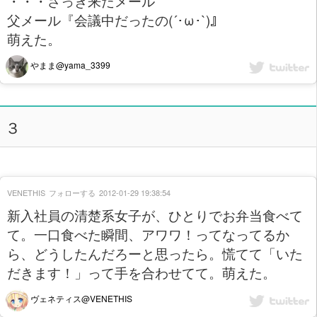
・・・さっき来たメール
父メール『会議中だったの(´･ω･`)』
萌えた。
やまま@yama_3399
３
VENETHIS
フォローする
2012-01-29 19:38:54
新入社員の清楚系女子が、ひとりでお弁当食べて
て。一口食べた瞬間、アワワ！ってなってるか
ら、どうしたんだろーと思ったら。慌てて「いた
だきます！」って手を合わせてて。萌えた。
ヴェネティス@VENETHIS