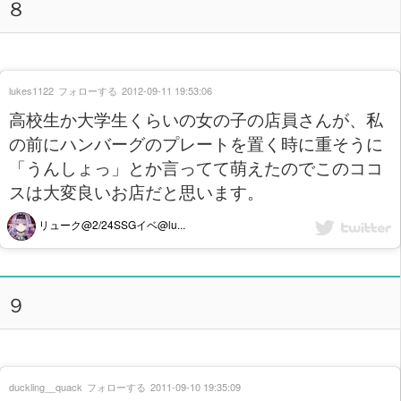
８
lukes1122
フォローする
2012-09-11 19:53:06
高校生か大学生くらいの女の子の店員さんが、私
の前にハンバーグのプレートを置く時に重そうに
「うんしょっ」とか言ってて萌えたのでこのココ
スは大変良いお店だと思います。
リューク@2/24SSGイベ@lu...
９
duckling__quack
フォローする
2011-09-10 19:35:09