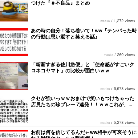
つけた『＃不良品』まとめ
/
1,272 views
maaka
あの時の自分！落ち着いて！ww『テンパった時
の行動は思い返すと笑える話』
/
260 views
maaka
「斬新すぎる佐川急便」と「使命感がすごいク
ロネコヤマト」の比較が面白いｗｗ
/
6,678 views
maaka
クセが強いっｗｗおまけで笑いもつけちゃった
店員たちの珍プレー 7連発！！ｗｗこれが、...
/
5,278 views
maaka
お前は何を信じてるんだ←ww相手が可哀そうに