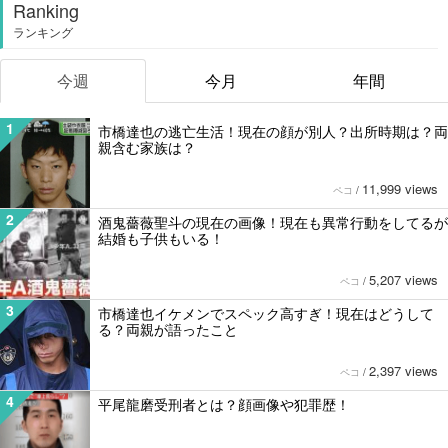
Ranking
ランキング
今週
今月
年間
1
市橋達也の逃亡生活！現在の顔が別人？出所時期は？両
親含む家族は？
11,999 views
ペコ
/
2
酒鬼薔薇聖斗の現在の画像！現在も異常行動をしてるが
結婚も子供もいる！
5,207 views
ペコ
/
3
市橋達也イケメンでスペック高すぎ！現在はどうして
る？両親が語ったこと
2,397 views
ペコ
/
4
平尾龍磨受刑者とは？顔画像や犯罪歴！