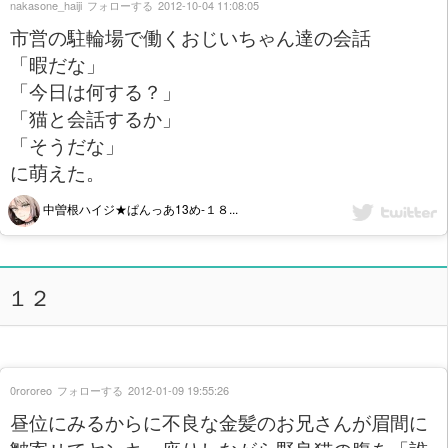
nakasone_haiji
フォローする
2012-10-04 11:08:05
市営の駐輪場で働くおじいちゃん達の会話
「暇だな」
「今日は何する？」
「猫と会話するか」
「そうだな」
に萌えた。
中曽根ハイジ★ぱんっあ13め-１８...
１２
0rororeo
フォローする
2012-01-09 19:55:26
昼位にみるからに不良な金髪のお兄さんが眉間に