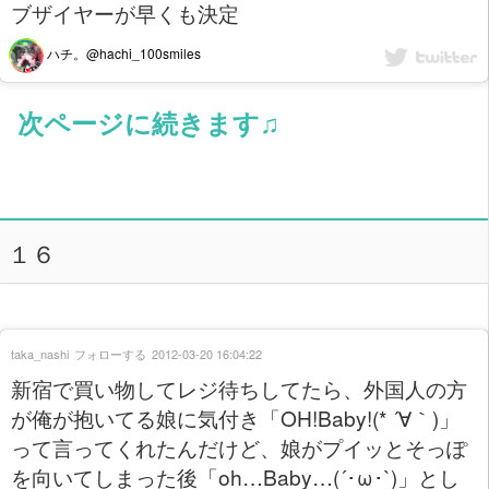
ブザイヤーが早くも決定
ハチ。@hachi_100smiles
次ページに続きます♫
１６
taka_nashi
フォローする
2012-03-20 16:04:22
新宿で買い物してレジ待ちしてたら、外国人の方
が俺が抱いてる娘に気付き「OH!Baby!(* ´∀｀)」
って言ってくれたんだけど、娘がプイッとそっぽ
を向いてしまった後「oh…Baby…(´･ω･`)」とし