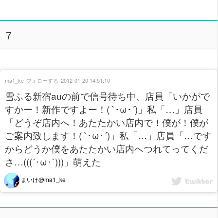
７
ma1_ke
フォローする
2012-01-20 14:51:10
雪ふる新宿auの前で信号待ち中、店員「いかがで
すかー！新作ですよー！( `･ω･´)」私「…」店員
「どうぞ店内へ！あたたかい店内で！僕が！僕が
ご案内致します！( `･ω･´)」私「…」店員「…です
からどうか僕をあたたかい店内へつれてってくだ
さ…(((´･ω･`)))」萌えた
まいけ@ma1_ke