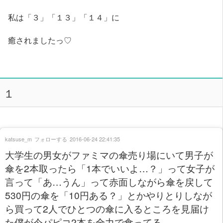
私は「３」「１３」「１４」に
癒されましたっ♡
１
katsuse_m
フォローする
2016-06-24 22:41:35
大学生の男女がファミマの傘売り場にいて男子が
傘を2本取ったら「1本でいいよ…？」って女子が
言って「あ…うん」って赤面しながら傘を戻して
530円の傘を「10円ある？」とかやりとりしなが
ら買って2人でひとつの傘に入るところを見届け
た僕が今パピコ2本を全力で食ってる。