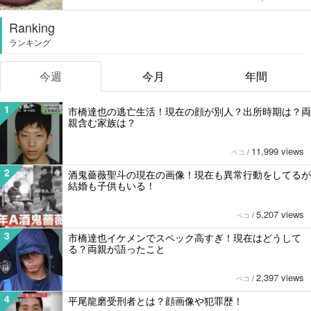
Ranking
ランキング
今週
今月
年間
1
市橋達也の逃亡生活！現在の顔が別人？出所時期は？両
親含む家族は？
11,999 views
ペコ
/
2
酒鬼薔薇聖斗の現在の画像！現在も異常行動をしてるが
結婚も子供もいる！
5,207 views
ペコ
/
3
市橋達也イケメンでスペック高すぎ！現在はどうして
る？両親が語ったこと
2,397 views
ペコ
/
4
平尾龍磨受刑者とは？顔画像や犯罪歴！