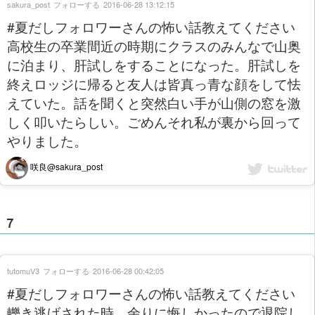
sakura_post
フォローする
2016-06-28 13:12:15
#夏だしフォロワーさんの怖い話教えてください
高校生の卒業間近の時期にクラスのみんなで山奥
に泊まり、肝試しをすることになった。肝試しを
終えロッジに帰ると友人は皆真っ青な顔をして怯
えていた。話を聞くと突然白い手が山側の窓を激
しく叩いたらしい。ごめんそれ私が裏から回って
やりました。
咲良@sakura_post
７
tutomuV3
フォローする
2016-06-28 00:42:05
#夏だしフォロワーさんの怖い話教えてください
轢き逃げされた時、余りに悔しかったので退院し