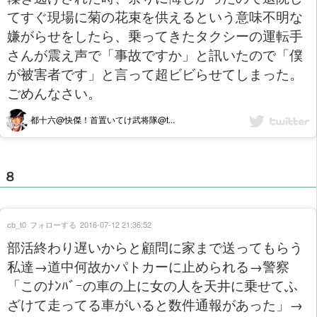
てすぐ現場に菊の花束を供えるという意味不明な
嫌がらせをしたら、乗ってきたタクシーの運転手
さんが震え声で「事故ですか」と訊いたので「僕
が被害者です」と言って超ビビらせてしまった。
ごめんなさい。
都十六@快傑！首置いてけ武将隊@t...
８
cb_t0
フォローする
2016-07-12 21:36:52
部活終わり遅いからと顧問に家まで送ってもらう
私達→道中何故かパトカーに止められる→警察
「このﾅﾝﾊﾞｰの車の上に女の人を天井に乗せてふ
ざけて走ってる車がいると数件通報があった」→