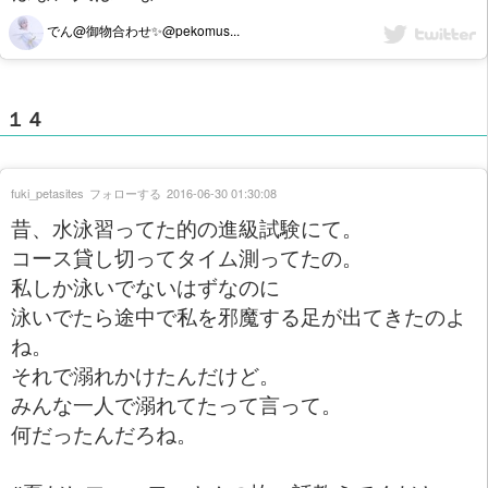
でん@御物合わせ✨@pekomus...
１４
fuki_petasites
フォローする
2016-06-30 01:30:08
昔、水泳習ってた的の進級試験にて。
コース貸し切ってタイム測ってたの。
私しか泳いでないはずなのに
泳いでたら途中で私を邪魔する足が出てきたのよ
ね。
それで溺れかけたんだけど。
みんな一人で溺れてたって言って。
何だったんだろね。