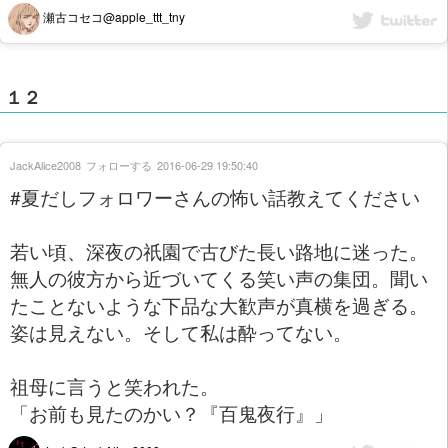
瀬古コセコ@apple_ttt_tny
１２
JackAlice2008
フォローする
2016-06-29 19:50:40
#夏だしフォロワーさんの怖い話教えてください
若い頃、深夜の祇園で古びた長い路地に迷った。
無人の彼方から近づいてくる笑い声の集団。聞い
たことないような下品な大歓声が真横を過ぎる。
姿は見えない。そして私は酔ってない。
祖母に言うと笑われた。
「お前も見たのかい？『百鬼夜行』」