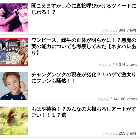
聞こえますか…心に直接呼びかけるツイートに
じわる！？
/
894 views
のあのあ
ワンピース、緑牛の正体が明らかに！？悪魔の
実の能力についても考察してみた【ネタバレあ
り】
/
7,014 views
のあのあ
チャングンソクの現在が劣化？！ハゲて激太り
にファンも騒然！！
/
14,108 views
のあのあ
もはや芸術！？みんなの大根おろしアートがす
ごい！！１７選
/
253 views
のあのあ