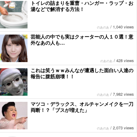
トイレの詰まりを重曹・ハンガー・ラップ・お
湯などで解消する方法！
/
1,040 views
のあのあ
芸能人の中でも実はクォーターの人１０選！意
外なあの人も…
/
428 views
のあのあ
これは笑うｗｗみんなが遭遇した面白い人達の
報告に腹筋崩壊！！
/
7,982 views
のあのあ
マツコ・デラックス、オルチャンメイクを一刀
両断！？「ブスが増えた」
/
2,073 views
のあのあ