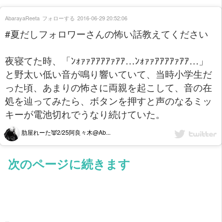
AbarayaReeta
フォローする
2016-06-29 20:52:06
#夏だしフォロワーさんの怖い話教えてください
夜寝てた時、「ﾝｫｧｧｱｱｱｱｧｱｱ…ﾝｫｧｧｱｱｱｱｧｱｱ…」
と野太い低い音が鳴り響いていて、当時小学生だ
った頃、あまりの怖さに両親を起こして、音の在
処を辿ってみたら、ボタンを押すと声のなるミッ
キーが電池切れでうなり続けていた。
肋屋れーた👿2/25阿良々木@Ab...
次のページに続きます