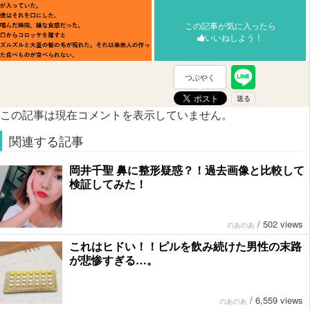
この記事が気に入ったら
いいねしよう！
つぶやく
この記事は現在コメントを表示していません。
関連する記事
岡井千聖 鼻に整形疑惑？！過去画像と比較して
検証してみた！
/
502 views
のあのあ
これはヒドい！！ピルを飲み続けた男性の末路
が悲惨すぎる…。
/
6,559 views
のあのあ