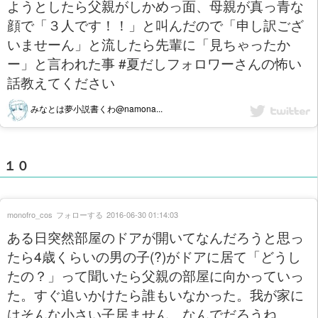
ようとしたら父親がしかめっ面、母親が真っ青な
顔で「３人です！！」と叫んだので「申し訳ござ
いませーん」と流したら先輩に「見ちゃったか
ー」と言われた事 #夏だしフォロワーさんの怖い
話教えてください
みなとは夢小説書くわ@namona...
１０
monofro_cos
フォローする
2016-06-30 01:14:03
ある日突然部屋のドアが開いてなんだろうと思っ
たら4歳くらいの男の子(?)がドアに居て「どうし
たの？」って聞いたら父親の部屋に向かっていっ
た。すぐ追いかけたら誰もいなかった。我が家に
はそんな小さい子居ません。なんでだろうね