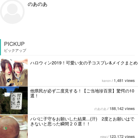
のあのあ
PICKUP
ピックアップ
ハロウィン2019！可愛い女の子コスプレ&メイクまとめ
1,481 views
kanon
/
他県民が必ず二度見する！【ご当地珍百景】驚愕の10
選！
188,142 views
のあのあ
/
パパに子守をお願いした結果...(汗) 2度とお願いはで
きないと思った瞬間２０選！！
123,172 views
mirai
/