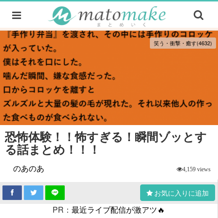
笑う・衝撃・癒す(4632)
恐怖体験！！怖すぎる！瞬間ゾッとす
る話まとめ！！！
のあのあ
4,159 views
お気に入りに追加
PR：
最近ライブ配信が激アツ🔥