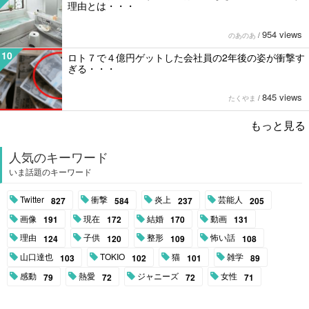
理由とは・・・
954 views
のあのあ
/
10
ロト７で４億円ゲットした会社員の2年後の姿が衝撃す
ぎる・・・
845 views
たくやま
/
もっと見る
人気のキーワード
いま話題のキーワード
Twitter
衝撃
炎上
芸能人
827
584
237
205
画像
現在
結婚
動画
191
172
170
131
理由
子供
整形
怖い話
124
120
109
108
山口達也
TOKIO
猫
雑学
103
102
101
89
感動
熱愛
ジャニーズ
女性
79
72
72
71