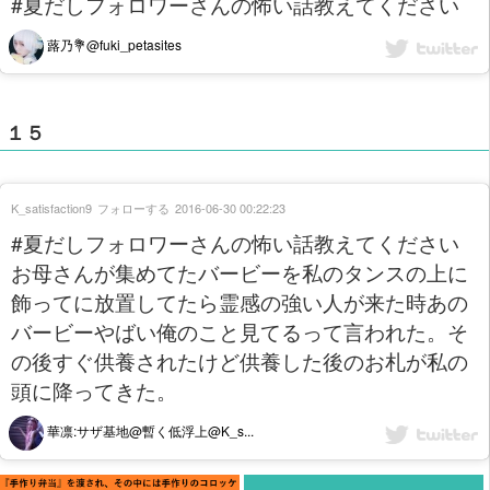
#夏だしフォロワーさんの怖い話教えてください
蕗乃💐@fuki_petasites
１５
K_satisfaction9
フォローする
2016-06-30 00:22:23
#夏だしフォロワーさんの怖い話教えてください
お母さんが集めてたバービーを私のタンスの上に
飾ってに放置してたら霊感の強い人が来た時あの
バービーやばい俺のこと見てるって言われた。そ
の後すぐ供養されたけど供養した後のお札が私の
頭に降ってきた。
華凛:サザ基地@暫く低浮上@K_s...