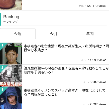
123,172 views
mirai
/
Ranking
ランキング
今週
今月
年間
1
市橋達也の逃亡生活！現在の顔が別人？出所時期は？両
親含む家族は？
11,999 views
ペコ
/
2
酒鬼薔薇聖斗の現在の画像！現在も異常行動をしてるが
結婚も子供もいる！
5,207 views
ペコ
/
3
市橋達也イケメンでスペック高すぎ！現在はどうして
る？両親が語ったこと
2,397 views
ペコ
/