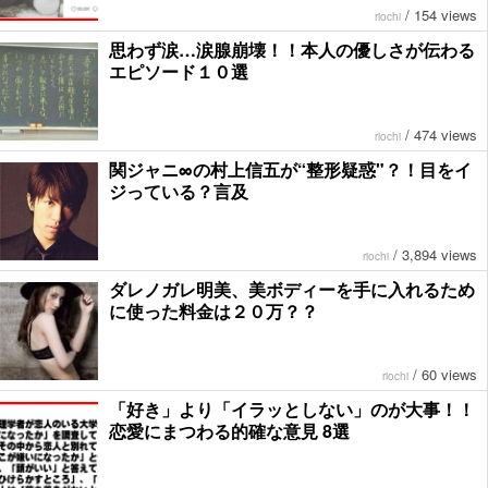
/
154 views
riochi
思わず涙…涙腺崩壊！！本人の優しさが伝わる
エピソード１０選
/
474 views
riochi
関ジャニ∞の村上信五が“整形疑惑"？！目をイ
ジっている？言及
/
3,894 views
riochi
ダレノガレ明美、美ボディーを手に入れるため
に使った料金は２０万？？
/
60 views
riochi
「好き」より「イラッとしない」のが大事！！
恋愛にまつわる的確な意見 8選