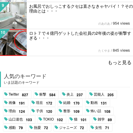
9
お風呂でおしっこするクセは直さなきゃヤバイ！？その
理由とは・・・
954 views
のあのあ
/
10
ロト７で４億円ゲットした会社員の2年後の姿が衝撃す
ぎる・・・
845 views
たくやま
/
もっと見る
人気のキーワード
いま話題のキーワード
Twitter
衝撃
炎上
芸能人
827
584
237
205
画像
現在
結婚
動画
191
172
170
131
理由
子供
整形
怖い話
124
120
109
108
山口達也
TOKIO
猫
雑学
103
102
101
89
感動
熱愛
ジャニーズ
女性
79
72
72
71