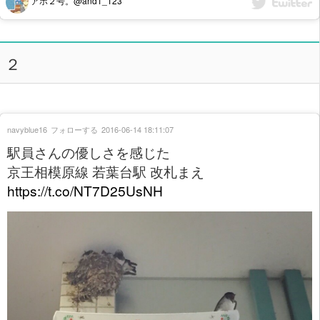
アホ２号。@and1_123
２
navyblue16
フォローする
2016-06-14 18:11:07
駅員さんの優しさを感じた
京王相模原線 若葉台駅 改札まえ
https://t.co/NT7D25UsNH