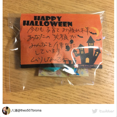
八瀬@theo507broma