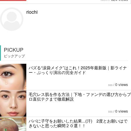
riochi
PICKUP
ピックアップ
バズる“涙袋メイク”はこれ！2025年最新版｜影ライナ
ー・ぷっくり演出の完全ガイド
0 views
sss
/
毛穴レス肌を作る方法｜下地・ファンデの選び方からプ
ロ直伝テクまで徹底解説
0 views
sss
/
パパに子守をお願いした結果...(汗) 2度とお願いはで
きないと思った瞬間２０選！！