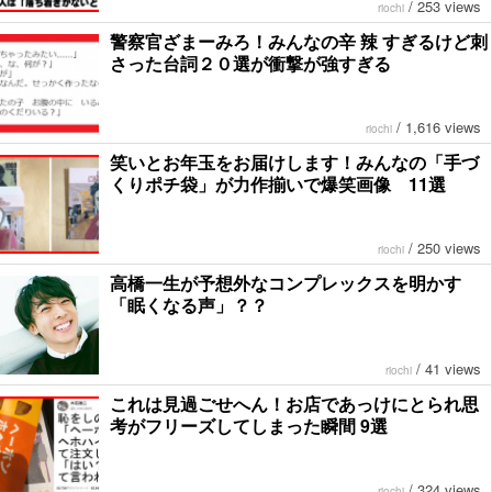
/
253 views
riochi
警察官ざまーみろ！みんなの辛 辣 すぎるけど刺
さった台詞２０選が衝撃が強すぎる
/
1,616 views
riochi
笑いとお年玉をお届けします！みんなの「手づ
くりポチ袋」が力作揃いで爆笑画像 11選
/
250 views
riochi
高橋一生が予想外なコンプレックスを明かす
「眠くなる声」？？
/
41 views
riochi
これは見過ごせへん！お店であっけにとられ思
考がフリーズしてしまった瞬間 9選
/
324 views
riochi