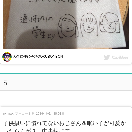
大久保佳代子@OOKUBONBON
５
uk_nak
フォローする
2016-10-24 19:32:01
子供扱いに慣れてないおじさん＆眠い子が可愛か
ったらくがき。中央線にて