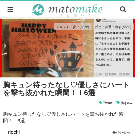
トレンド・炎上(3072)
笑う・衝撃・癒す(4632)
胸キュン待ったなし♡優しさにハート
を撃ち抜かれた瞬間！！6選
Twitter
胸きゅん
胸キュン待ったなし♡優しさにハートを撃ち抜かれた瞬
間！！6選
riochi
346 views