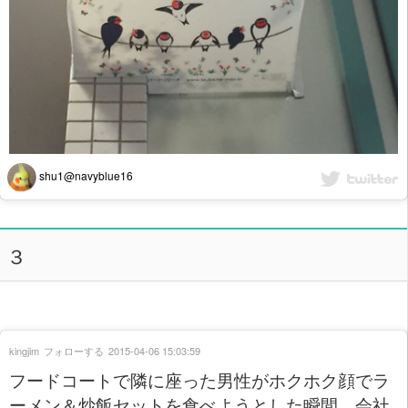
shu1@navyblue16
３
kingjim
フォローする
2015-04-06 15:03:59
フードコートで隣に座った男性がホクホク顔でラ
ーメン＆炒飯セットを食べようとした瞬間、会社