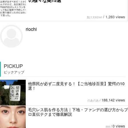
の様々な闇15選
/
1,283 views
負け犬62xxi
riochi
PICKUP
ピックアップ
他県民が必ず二度見する！【ご当地珍百景】驚愕の10
選！
188,142 views
のあのあ
/
毛穴レス肌を作る方法｜下地・ファンデの選び方からプ
ロ直伝テクまで徹底解説
0 views
sss
/