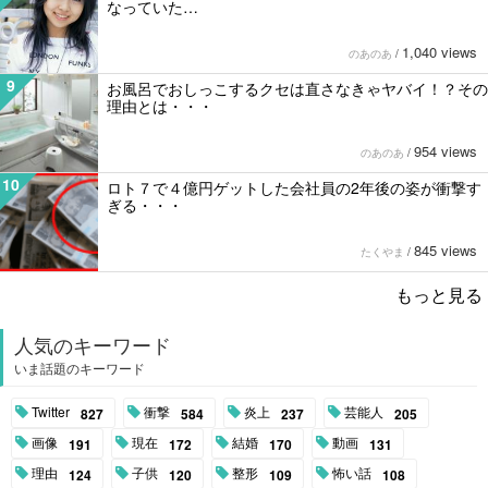
なっていた…
1,040 views
のあのあ
/
9
お風呂でおしっこするクセは直さなきゃヤバイ！？その
理由とは・・・
954 views
のあのあ
/
10
ロト７で４億円ゲットした会社員の2年後の姿が衝撃す
ぎる・・・
845 views
たくやま
/
もっと見る
人気のキーワード
いま話題のキーワード
Twitter
衝撃
炎上
芸能人
827
584
237
205
画像
現在
結婚
動画
191
172
170
131
理由
子供
整形
怖い話
124
120
109
108