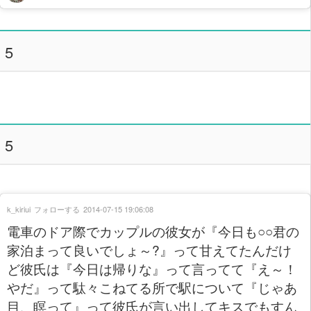
5
5
k_kiriui
フォローする
2014-07-15 19:06:08
電車のドア際でカップルの彼女が『今日も○○君の
家泊まって良いでしょ～?』って甘えてたんだけ
ど彼氏は『今日は帰りな』って言ってて『え～！
やだ』って駄々こねてる所で駅について『じゃあ
目、瞑って』って彼氏が言い出してキスでもすん