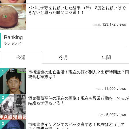
パパに子守をお願いした結果...(汗) 2度とお願いはで
きないと思った瞬間２０選！！
123,172 views
mirai
/
Ranking
ランキング
今週
今月
年間
1
市橋達也の逃亡生活！現在の顔が別人？出所時期は？両
親含む家族は？
11,999 views
ペコ
/
2
酒鬼薔薇聖斗の現在の画像！現在も異常行動をしてるが
結婚も子供もいる！
5,207 views
ペコ
/
3
市橋達也イケメンでスペック高すぎ！現在はどうして
る？両親が語ったこと