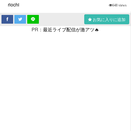
riochi
648 views
お気に入りに追加
PR：
最近ライブ配信が激アツ🔥