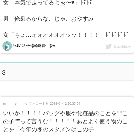
女「本気で走ってるよぉ〜♥」ﾄﾃﾄﾃ
男「俺乗るからな、じゃ、おやすみ」
女「ちょ…ォォオオオオッッ！！！！」ﾄﾞﾄﾞﾄﾞﾄﾞ
ｳｫﾙﾋﾟｽｶｰﾀｰ@輪廻転生@w...
3
m_____e_____g
フォローする
2018-01-12 20:33:54
いいか！！！！バッグや服や化粧品のことを“““こ
の子”””って言うな！！！！！あとよく使う物のこ
とを「今年の冬のスタメンはこの子