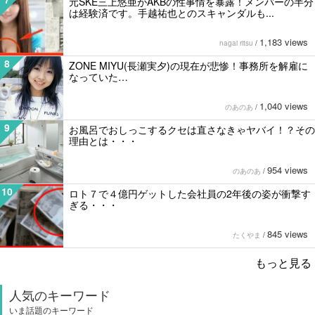
元SKE三上悠亜がAKBの性事情を暴露！メンバーの半分
は経験済です。手越祐也とのスキャンダルも...
1,183 views
nagai ritsu
/
8
ZONE MIYU(長瀬実夕)の現在が悲惨！事務所を解雇に
なっていた…
1,040 views
のあのあ
/
9
お風呂でおしっこするクセは直さなきゃヤバイ！？その
理由とは・・・
954 views
のあのあ
/
10
ロト７で４億円ゲットした会社員の2年後の姿が衝撃す
ぎる・・・
845 views
たくやま
/
もっと見る
人気のキーワード
いま話題のキーワード