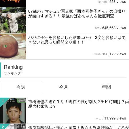
553 views
kanon
/
87歳のアマチュア写真家『西本喜美子さん』の自撮り
が面白すぎる！！ 最強おばあちゃんを徹底調査...
645,668 views
rico
/
パパに子守をお願いした結果...(汗) 2度とお願いはで
きないと思った瞬間２０選！！
123,172 views
mirai
/
Ranking
ランキング
今週
今月
年間
1
市橋達也の逃亡生活！現在の顔が別人？出所時期は？両
親含む家族は？
11,999 views
ペコ
/
2
酒鬼薔薇聖斗の現在の画像！現在も異常行動をしてるが