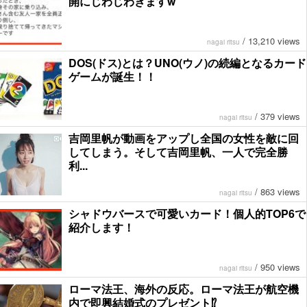
開にじわじわきますw
/
13,210 views
nagai ritsu
DOS(ドス)とは？UNO(ウノ)の続編となるカード
ゲームが誕生！！
/
379 views
nagai ritsu
吉岡里帆が動画をアップし全国の女性を敵に回
してしまう。そして吉岡里帆、一人で完全勝
利...
/
863 views
nagai ritsu
シャドウバースで可愛いカード！個人的TOP6で
紹介します！
/
950 views
nagai ritsu
ローマ法王、海外の反応。ローマ法王が航空機
内で即興結婚式のプレゼント⁉︎