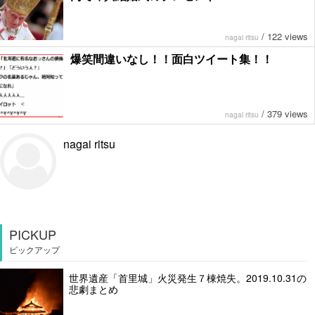
/
122 views
nagai ritsu
爆笑間違いなし！！面白ツイート集！！
/
379 views
nagai ritsu
nagai ritsu
PICKUP
ピックアップ
世界遺産「首里城」火災発生７棟焼失。2019.10.31の
悲劇まとめ