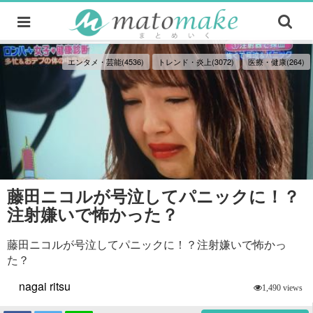
エンタメ・芸能(4536)
トレンド・炎上(3072)
医療・健康(264)
藤田ニコルが号泣してパニックに！？
注射嫌いで怖かった？
藤田ニコルが号泣してパニックに！？注射嫌いで怖かっ
た？
nagai ritsu
1,490 views