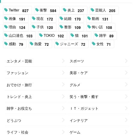
Twitter
衝撃
炎上
芸能人
827
584
237
205
画像
現在
結婚
動画
191
172
170
131
理由
子供
整形
怖い話
124
120
109
108
山口達也
TOKIO
猫
雑学
103
102
101
89
感動
熱愛
ジャニーズ
女性
79
72
72
71
エンタメ・芸能
スポーツ
ファッション
美容・ケア
おでかけ・旅行
グルメ
トレンド・炎上
笑う・衝撃・癒す
雑学・お役立ち
ＩＴ・ガジェット
どうぶつ
インテリア
ライフ・社会
ゲーム