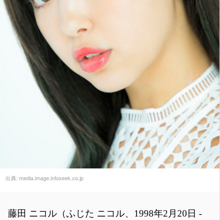
出典:
media.image.infoseek.co.jp
藤田 ニコル（ふじた ニコル、1998年2月20日 -