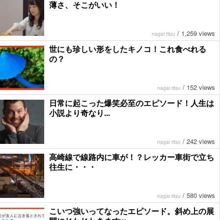
薄さ、そこがいい！
/
1,259 views
nagai ritsu
世にも珍しい形をしたキノコ！これ食べれる
の？
/
152 views
nagai ritsu
日常に起こった爆笑必至のエピソード！人生は
小説より奇なり...
/
242 views
nagai ritsu
高崎線で線路内に車が！？レッカー車街で立ち
往生に・・・
/
580 views
nagai ritsu
こいつ強いってなったエピソード。斜め上の展