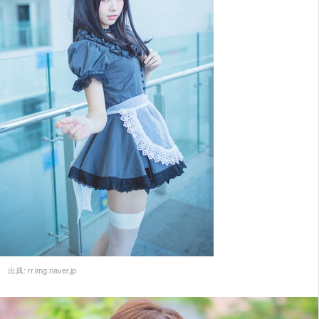
出典:
rr.img.naver.jp