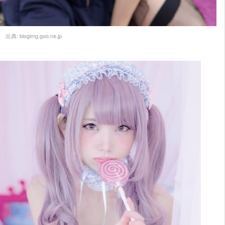
出典:
blogimg.goo.ne.jp