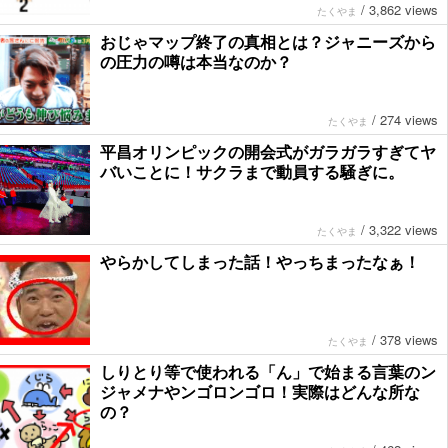
/
3,862 views
たくやま
おじゃマップ終了の真相とは？ジャニーズから
の圧力の噂は本当なのか？
/
274 views
たくやま
平昌オリンピックの開会式がガラガラすぎてヤ
バいことに！サクラまで動員する騒ぎに。
/
3,322 views
たくやま
やらかしてしまった話！やっちまったなぁ！
/
378 views
たくやま
しりとり等で使われる「ん」で始まる言葉のン
ジャメナやンゴロンゴロ！実際はどんな所な
の？