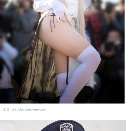
出典:
ssl-ustat.amebame.com