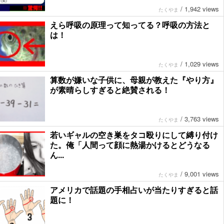
/
1,942 views
たくやま
えら呼吸の原理って知ってる？呼吸の方法と
は！
/
1,029 views
たくやま
算数が嫌いな子供に、母親が教えた『やり方』
が素晴らしすぎると絶賛される！
/
3,763 views
たくやま
若いギャルの空き巣をタコ殴りにして縛り付け
た。俺「人間って顔に熱湯かけるとどうなる
ん...
/
9,001 views
たくやま
アメリカで話題の手相占いが当たりすぎると話
題に！