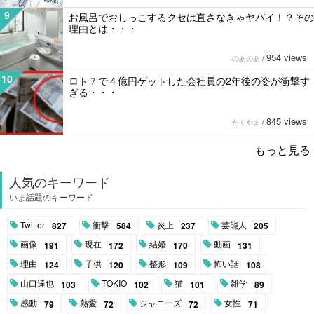
9
お風呂でおしっこするクセは直さなきゃヤバイ！？その
理由とは・・・
954 views
のあのあ
/
10
ロト７で４億円ゲットした会社員の2年後の姿が衝撃す
ぎる・・・
845 views
たくやま
/
もっと見る
人気のキーワード
いま話題のキーワード
Twitter
衝撃
炎上
芸能人
827
584
237
205
画像
現在
結婚
動画
191
172
170
131
理由
子供
整形
怖い話
124
120
109
108
山口達也
TOKIO
猫
雑学
103
102
101
89
感動
熱愛
ジャニーズ
女性
79
72
72
71