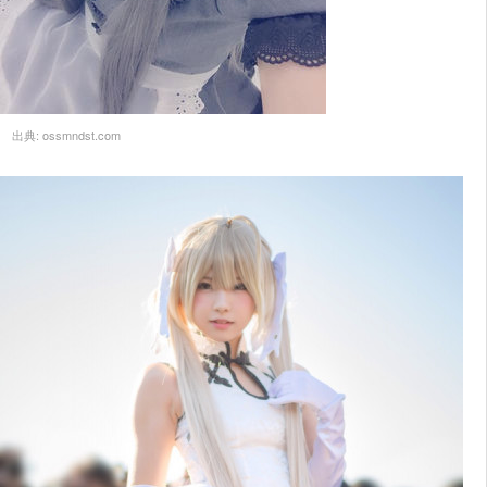
出典:
ossmndst.com