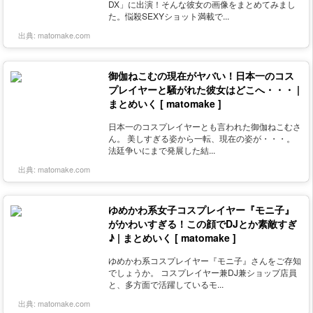
DX」に出演！そんな彼女の画像をまとめてみまし
た。悩殺SEXYショット満載で...
出典:
matomake.com
御伽ねこむの現在がヤバい！日本一のコス
プレイヤーと騒がれた彼女はどこへ・・・ |
まとめいく [ matomake ]
日本一のコスプレイヤーとも言われた御伽ねこむさ
ん。 美しすぎる姿から一転、現在の姿が・・・。
法廷争いにまで発展した結...
出典:
matomake.com
ゆめかわ系女子コスプレイヤー『モニ子』
がかわいすぎる！この顔でDJとか素敵すぎ
♪ | まとめいく [ matomake ]
ゆめかわ系コスプレイヤー『モニ子』さんをご存知
でしょうか。 コスプレイヤー兼DJ兼ショップ店員
と、多方面で活躍しているモ...
出典:
matomake.com