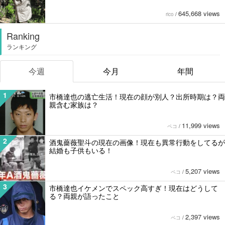
645,668 views
rico
/
Ranking
ランキング
今週
今月
年間
1
市橋達也の逃亡生活！現在の顔が別人？出所時期は？両
親含む家族は？
11,999 views
ペコ
/
2
酒鬼薔薇聖斗の現在の画像！現在も異常行動をしてるが
結婚も子供もいる！
5,207 views
ペコ
/
3
市橋達也イケメンでスペック高すぎ！現在はどうして
る？両親が語ったこと
2,397 views
ペコ
/