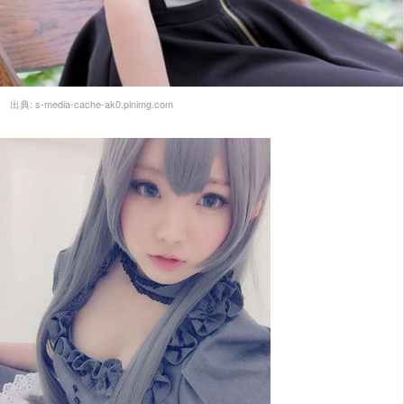
出典:
s-media-cache-ak0.pinimg.com