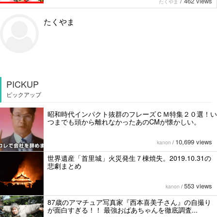
/
462 views
たくやま
たくやま
PICKUP
ピックアップ
昭和時代インパクト抜群のフレーズＣＭ特集２０選！い
つまでも頭から離れなかったあのCMが懐かしい。
10,699 views
kanon
/
世界遺産「首里城」火災発生７棟焼失。2019.10.31の
悲劇まとめ
553 views
kanon
/
87歳のアマチュア写真家『西本喜美子さん』の自撮り
が面白すぎる！！ 最強おばあちゃんを徹底調査...