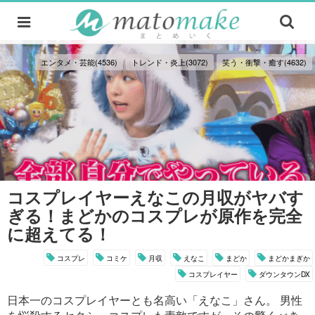
エンタメ・芸能(4536)
トレンド・炎上(3072)
笑う・衝撃・癒す(4632)
コスプレイヤーえなこの月収がヤバす
ぎる！まどかのコスプレが原作を完全
に超えてる！
コスプレ
コミケ
月収
えなこ
まどか
まどかまぎか
コスプレイヤー
ダウンタウンDX
日本一のコスプレイヤーとも名高い「えなこ」さん。 男性