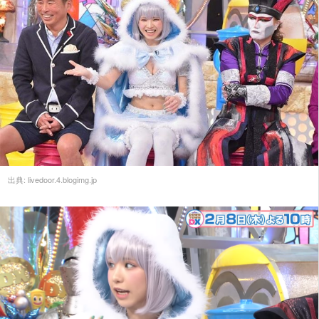
出典:
livedoor.4.blogimg.jp