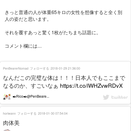
きっと普通の人が体重65キロの女性を想像すると全く別
人の姿だと思います。
それを覆すあっと驚く1枚がたちまち話題に。
コメント欄には...
PenBearerNomad
フォローする
2018-01-29 21:36:00
なんだこの完璧な体は！！！日本人でもここまで
なるのか、すごいなぁ
https://t.co/iWHZvwRDvX
✒️Rico✒️@PenBeare...
horiwann
フォローする
2018-01-30 07:54:04
肉体美