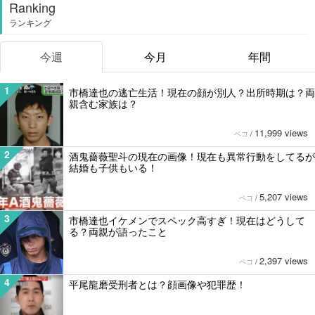
Ranking
ランキング
今週
今月
年間
1
市橋達也の逃亡生活！現在の顔が別人？出所時期は？両
親含む家族は？
11,999 views
ペコ
/
2
酒鬼薔薇聖斗の現在の画像！現在も異常行動をしてるが
結婚も子供もいる！
5,207 views
ペコ
/
3
市橋達也イケメンでスペック高すぎ！現在はどうして
る？両親が語ったこと
2,397 views
ペコ
/
4
平尾龍磨受刑者とは？顔画像や犯罪歴！