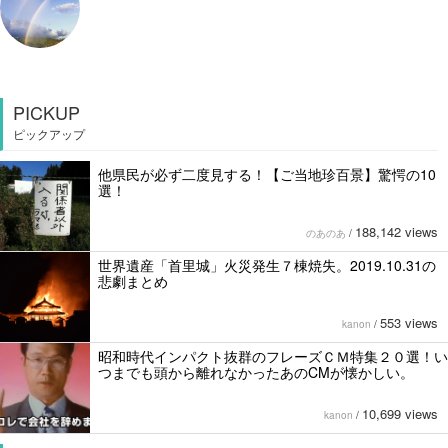
PICKUP
ピックアップ
他県民が必ず二度見する！【ご当地珍百景】驚愕の10
選！
188,142 views
のあのあ
/
世界遺産「首里城」火災発生７棟焼失。2019.10.31の
悲劇まとめ
553 views
kanon
/
昭和時代インパクト抜群のフレーズＣＭ特集２０選！い
つまでも頭から離れなかったあのCMが懐かしい。
10,699 views
kanon
/