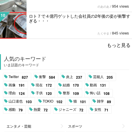
954 views
のあのあ
/
10
ロト７で４億円ゲットした会社員の2年後の姿が衝撃す
ぎる・・・
845 views
たくやま
/
もっと見る
人気のキーワード
いま話題のキーワード
Twitter
衝撃
炎上
芸能人
827
584
237
205
画像
現在
結婚
動画
191
172
170
131
理由
子供
整形
怖い話
124
120
109
108
山口達也
TOKIO
猫
雑学
103
102
101
89
感動
熱愛
ジャニーズ
女性
79
72
72
71
エンタメ・芸能
スポーツ