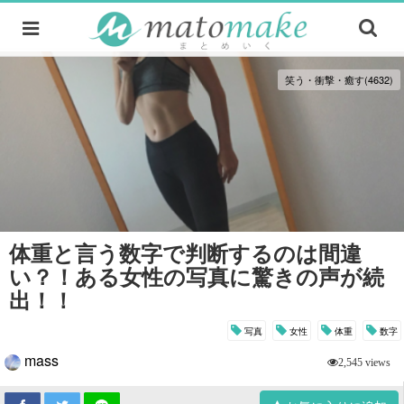
笑う・衝撃・癒す(4632)
体重と言う数字で判断するのは間違
い？！ある女性の写真に驚きの声が続
出！！
写真
女性
体重
数字
mass
2,545 views