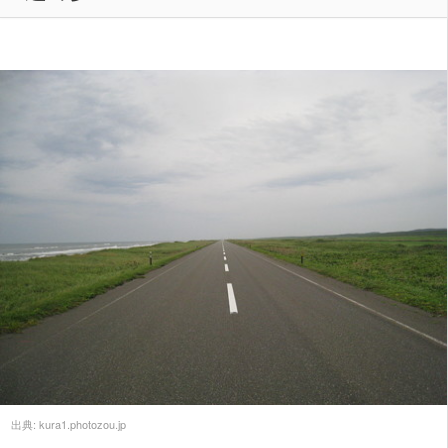
出典:
kura1.photozou.jp