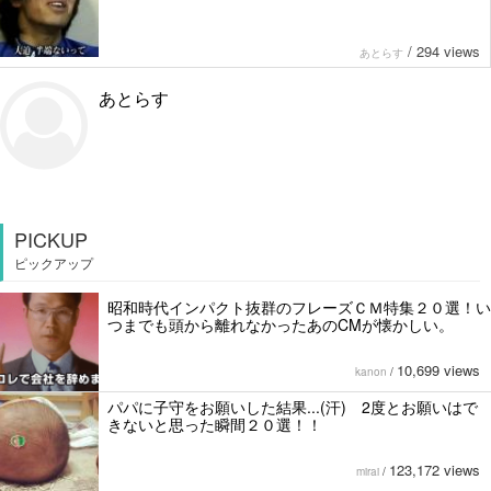
/
294 views
あとらす
あとらす
PICKUP
ピックアップ
昭和時代インパクト抜群のフレーズＣＭ特集２０選！い
つまでも頭から離れなかったあのCMが懐かしい。
10,699 views
kanon
/
パパに子守をお願いした結果...(汗) 2度とお願いはで
きないと思った瞬間２０選！！
123,172 views
mirai
/