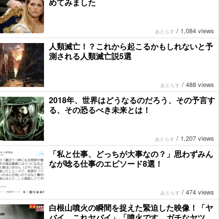
めてみました
/
1,084 views
あとらす
人類滅亡！？これから起こるかもしれないと予
測される人類滅亡説5選
/
488 views
あとらす
2018年、世界はどうなるのだろう、その予言す
る、その恐るべき未来とは！
/
1,207 views
あとらす
「私と仕事、どっちが大事なの？」思わずみん
なが唸る仕事のエピソード8選！
/
474 views
あとらす
白根山噴火の瞬間を捉えた緊迫した映像！「ヤ
バイ、これヤバイ」「噴火です。ガチなヤツ