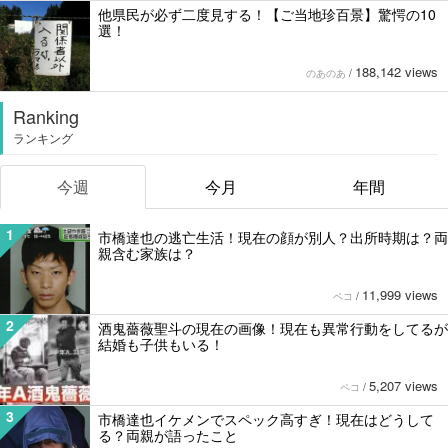
他県民が必ず二度見する！【ご当地珍百景】驚愕の10
選！
188,142 views
のあのあ
/
Ranking
ランキング
今週
今月
年間
1
市橋達也の逃亡生活！現在の顔が別人？出所時期は？両
親含む家族は？
11,999 views
ペコ
/
2
酒鬼薔薇聖斗の現在の画像！現在も異常行動をしてるが
結婚も子供もいる！
5,207 views
ペコ
/
3
市橋達也イケメンでスペック高すぎ！現在はどうして
る？両親が語ったこと