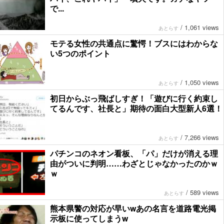
で...
/
1,061 views
あとらす
モテる女性の共通点に驚愕！ブスにはわからな
い5つのポイント
/
1,050 views
あとらす
初日からぶっ飛ばしすぎ！「遊びに行く約束し
てるんです、社長と」期待の面白大型新人6選！
/
7,266 views
あとらす
パチンコのネオン看板、「パ」だけが消える理
由がついに判明……わざとじゃなかったのかｗ
ｗ
/
589 views
あとらす
熊本県警の対応が早いwあの名言を道路電光掲
示板に使ってしまうw