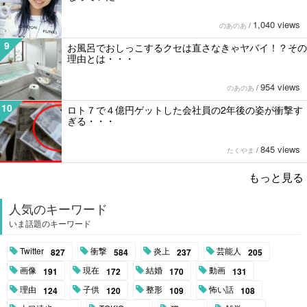
1,040 views
のあのあ
/
9
お風呂でおしっこするクセは直さなきゃヤバイ！？その
理由とは・・・
954 views
のあのあ
/
10
ロト７で４億円ゲットした会社員の2年後の姿が衝撃す
ぎる・・・
845 views
たくやま
/
もっと見る
人気のキーワード
いま話題のキーワード
Twitter
衝撃
炎上
芸能人
827
584
237
205
画像
現在
結婚
動画
191
172
170
131
理由
子供
整形
怖い話
124
120
109
108