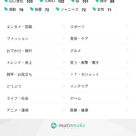
山口達也
TOKIO
猫
雑学
103
102
101
89
感動
熱愛
ジャニーズ
女性
79
72
72
71
エンタメ・芸能
スポーツ
ファッション
美容・ケア
おでかけ・旅行
グルメ
トレンド・炎上
笑う・衝撃・癒す
雑学・お役立ち
ＩＴ・ガジェット
どうぶつ
インテリア
ライフ・社会
ゲーム
アニメ・漫画
医療・健康