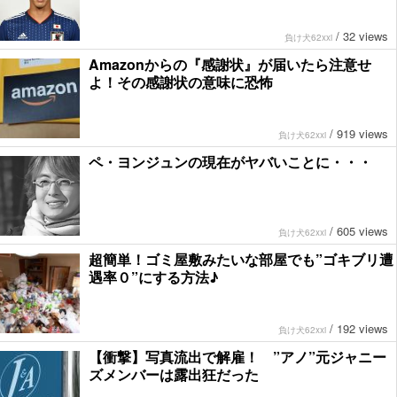
/
32 views
負け犬62xxi
Amazonからの『感謝状』が届いたら注意せ
よ！その感謝状の意味に恐怖
/
919 views
負け犬62xxi
ペ・ヨンジュンの現在がヤバいことに・・・
/
605 views
負け犬62xxi
超簡単！ゴミ屋敷みたいな部屋でも”ゴキブリ遭
遇率０”にする方法♪
/
192 views
負け犬62xxi
【衝撃】写真流出で解雇！ ”アノ”元ジャニー
ズメンバーは露出狂だった