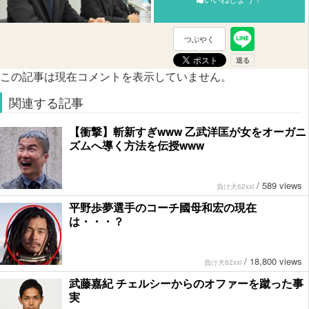
つぶやく
この記事は現在コメントを表示していません。
関連する記事
【衝撃】斬新すぎwww 乙武洋匡が女をオーガニ
ズムへ導く方法を伝授www
/
589 views
負け犬62xxi
平野歩夢選手のコーチ國母和宏の現在
は・・・？
/
18,800 views
負け犬62xxi
武藤嘉紀 チェルシーからのオファーを蹴った事
実