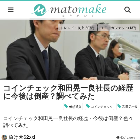
トレンド・炎上(3072)
ＩＴ・ガジェット(137)
コインチェック和田晃一良社長の経歴
に今後は倒産？調べてみた
仮想通貨
コインチェック
和田晃一良
コインチェック和田晃一良社長の経歴・今後は倒産？色々
調べてみた
負け犬62xxi
457 views