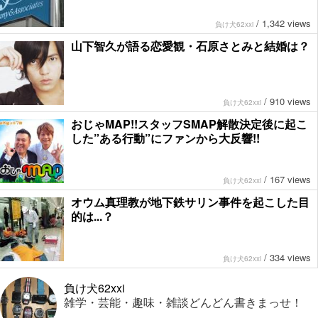
/
1,342 views
負け犬62xxi
山下智久が語る恋愛観・石原さとみと結婚は？
/
910 views
負け犬62xxi
おじゃMAP!!スタッフSMAP解散決定後に起こ
した”ある行動”にファンから大反響!!
/
167 views
負け犬62xxi
オウム真理教が地下鉄サリン事件を起こした目
的は...？
/
334 views
負け犬62xxi
負け犬62xxi
雑学・芸能・趣味・雑談どんどん書きまっせ！