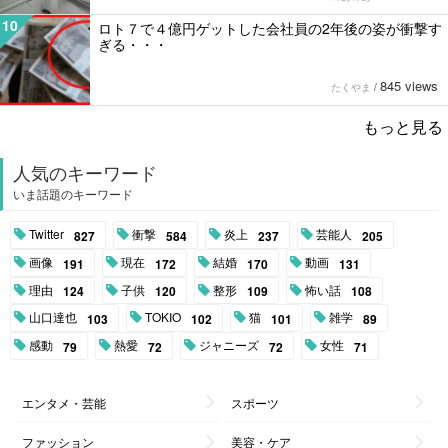
10
ロト７で４億円ゲットした会社員の2年後の姿が衝撃す
ぎる・・・
845 views
たくやま
/
もっと見る
人気のキーワード
いま話題のキーワード
Twitter
衝撃
炎上
芸能人
827
584
237
205
画像
現在
結婚
動画
191
172
170
131
理由
子供
整形
怖い話
124
120
109
108
山口達也
TOKIO
猫
雑学
103
102
101
89
感動
熱愛
ジャニーズ
女性
79
72
72
71
エンタメ・芸能
スポーツ
ファッション
美容・ケア