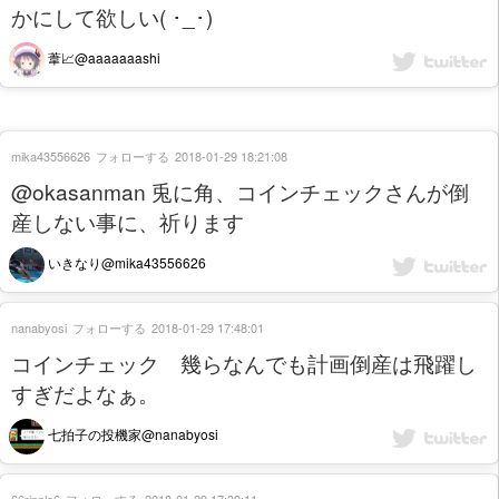
かにして欲しい( ･_･)
葦📈@aaaaaaashi
mika43556626
フォローする
2018-01-29 18:21:08
@okasanman 兎に角、コインチェックさんが倒
産しない事に、祈ります
いきなり@mika43556626
nanabyosi
フォローする
2018-01-29 17:48:01
コインチェック 幾らなんでも計画倒産は飛躍し
すぎだよなぁ。
七拍子の投機家@nanabyosi
66ripple6
フォローする
2018-01-29 17:39:11