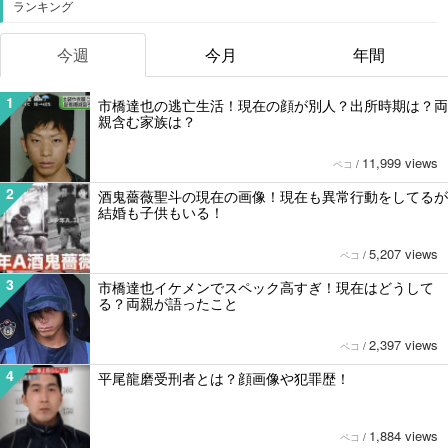
ランキング
今週
今月
年間
1
市橋達也の逃亡生活！現在の顔が別人？出所時期は？両
親含む家族は？
11,999 views
ペコ
/
2
酒鬼薔薇聖斗の現在の画像！現在も異常行動をしてるが
結婚も子供もいる！
5,207 views
ペコ
/
3
市橋達也イケメンでスペック高すぎ！現在はどうして
る？両親が語ったこと
2,397 views
ペコ
/
4
平尾龍磨受刑者とは？顔画像や犯罪歴！
1,884 views
ペコ
/