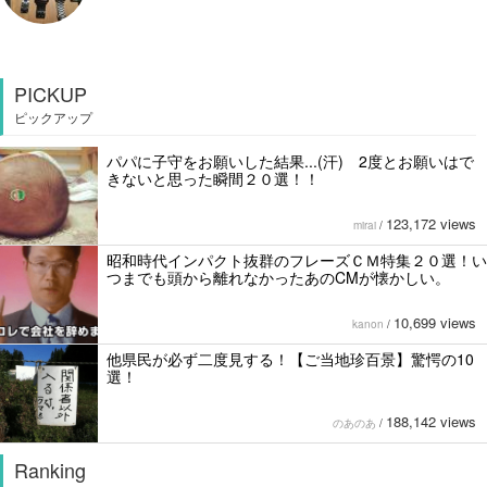
PICKUP
ピックアップ
パパに子守をお願いした結果...(汗) 2度とお願いはで
きないと思った瞬間２０選！！
123,172 views
mirai
/
昭和時代インパクト抜群のフレーズＣＭ特集２０選！い
つまでも頭から離れなかったあのCMが懐かしい。
10,699 views
kanon
/
他県民が必ず二度見する！【ご当地珍百景】驚愕の10
選！
188,142 views
のあのあ
/
Ranking