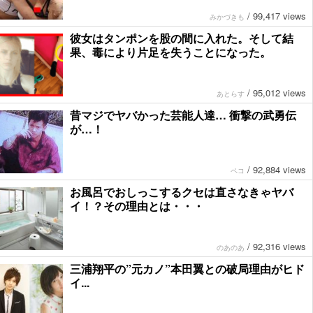
/
99,417 views
みかづきも
彼女はタンポンを股の間に入れた。そして結
果、毒により片足を失うことになった。
/
95,012 views
あとらす
昔マジでヤバかった芸能人達… 衝撃の武勇伝
が…！
/
92,884 views
ペコ
お風呂でおしっこするクセは直さなきゃヤバ
イ！？その理由とは・・・
/
92,316 views
のあのあ
三浦翔平の”元カノ”本田翼との破局理由がヒド
イ...