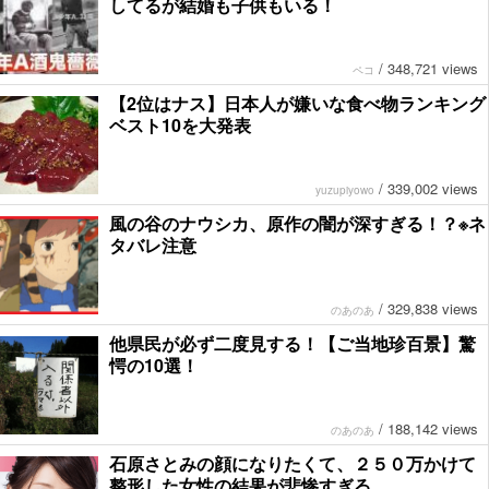
してるが結婚も子供もいる！
/
348,721 views
ペコ
【2位はナス】日本人が嫌いな食べ物ランキング
ベスト10を大発表
/
339,002 views
yuzupiyowo
風の谷のナウシカ、原作の闇が深すぎる！？※ネ
タバレ注意
/
329,838 views
のあのあ
他県民が必ず二度見する！【ご当地珍百景】驚
愕の10選！
/
188,142 views
のあのあ
石原さとみの顔になりたくて、２５０万かけて
整形した女性の結果が悲惨すぎる…。