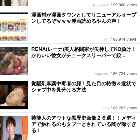
/
90,000 views
負け犬62xxi
漫画村が漫画タウンとしてリニューアルオープ
ンしてるぞｗｗｗ漫画読めるやんの声！
/
88,914 views
kint
RENA(レーナ)美人格闘家が失神してKO負け！
かわいい彼女がチョークスリーパーで絞...
/
86,724 views
nagai ritsu
覚醒剤麻薬中毒者の顔！見た目の特徴＆症状で
シャブ中を見分ける方法
/
86,707 views
ペコ
芸能人のアウトな黒歴史画像２６選！！メディ
アで触れるのもタブーとされている闇が深すぎ
る！