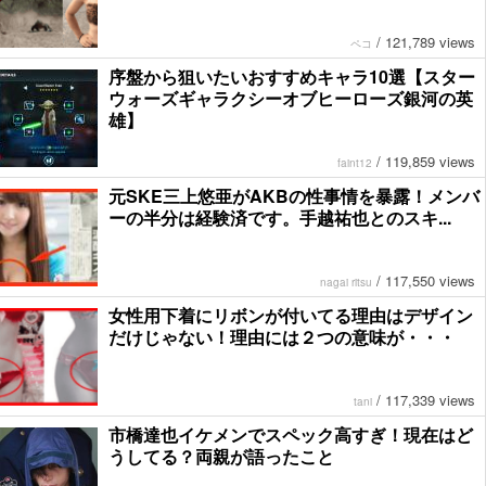
/
121,789 views
ペコ
序盤から狙いたいおすすめキャラ10選【スター
ウォーズギャラクシーオブヒーローズ銀河の英
雄】
/
119,859 views
faint12
元SKE三上悠亜がAKBの性事情を暴露！メンバ
ーの半分は経験済です。手越祐也とのスキ...
/
117,550 views
nagai ritsu
女性用下着にリボンが付いてる理由はデザイン
だけじゃない！理由には２つの意味が・・・
/
117,339 views
tani
市橋達也イケメンでスペック高すぎ！現在はど
うしてる？両親が語ったこと