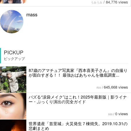
/
84,776 views
うみうみ
mass
PICKUP
ピックアップ
87歳のアマチュア写真家『西本喜美子さん』の自撮り
が面白すぎる！！ 最強おばあちゃんを徹底調査...
645,668 views
rico
/
バズる“涙袋メイク”はこれ！2025年最新版｜影ライナ
ー・ぷっくり演出の完全ガイド
0 views
sss
/
世界遺産「首里城」火災発生７棟焼失。2019.10.31の
悲劇まとめ