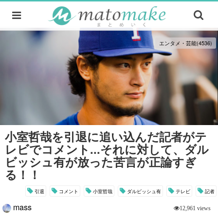
エンタメ・芸能(4536)
小室哲哉を引退に追い込んだ記者がテ
レビでコメント...それに対して、ダル
ビッシュ有が放った苦言が正論すぎ
る！！
引退
コメント
小室哲哉
ダルビッシュ有
テレビ
記者
mass
12,961 views