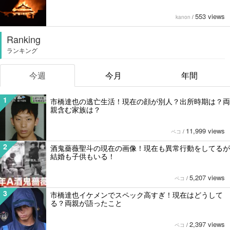
553 views
kanon
/
Ranking
ランキング
今週
今月
年間
1
市橋達也の逃亡生活！現在の顔が別人？出所時期は？両
親含む家族は？
11,999 views
ペコ
/
2
酒鬼薔薇聖斗の現在の画像！現在も異常行動をしてるが
結婚も子供もいる！
5,207 views
ペコ
/
3
市橋達也イケメンでスペック高すぎ！現在はどうして
る？両親が語ったこと
2,397 views
ペコ
/