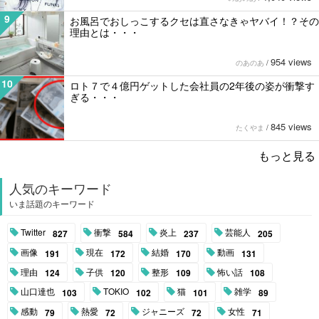
9
お風呂でおしっこするクセは直さなきゃヤバイ！？その
理由とは・・・
954 views
のあのあ
/
10
ロト７で４億円ゲットした会社員の2年後の姿が衝撃す
ぎる・・・
845 views
たくやま
/
もっと見る
人気のキーワード
いま話題のキーワード
Twitter
衝撃
炎上
芸能人
827
584
237
205
画像
現在
結婚
動画
191
172
170
131
理由
子供
整形
怖い話
124
120
109
108
山口達也
TOKIO
猫
雑学
103
102
101
89
感動
熱愛
ジャニーズ
女性
79
72
72
71