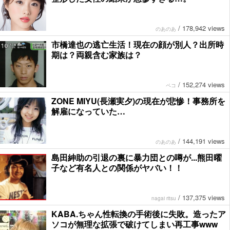
/
178,942 views
のあのあ
市橋達也の逃亡生活！現在の顔が別人？出所時
期は？両親含む家族は？
/
152,274 views
ペコ
ZONE MIYU(長瀬実夕)の現在が悲惨！事務所を
解雇になっていた…
/
144,191 views
のあのあ
島田紳助の引退の裏に暴力団との噂が...熊田曜
子など有名人との関係がヤバい！！
/
137,375 views
nagai ritsu
KABA.ちゃん性転換の手術後に失敗。造ったア
ソコが無理な拡張で破けてしまい再工事www