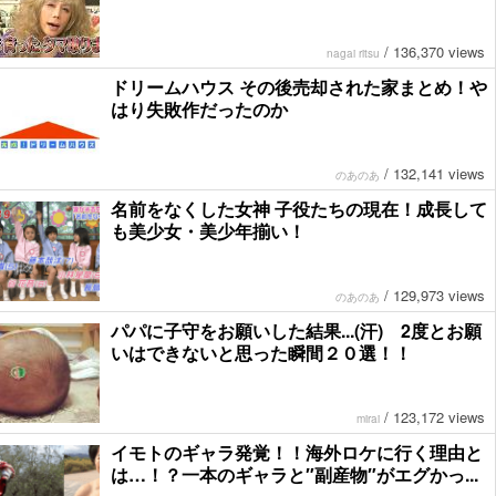
/
136,370 views
nagai ritsu
ドリームハウス その後売却された家まとめ！や
はり失敗作だったのか
/
132,141 views
のあのあ
名前をなくした女神 子役たちの現在！成長して
も美少女・美少年揃い！
/
129,973 views
のあのあ
パパに子守をお願いした結果...(汗) 2度とお願
いはできないと思った瞬間２０選！！
/
123,172 views
mirai
イモトのギャラ発覚！！海外ロケに行く理由と
は…！？一本のギャラと″副産物″がエグかっ...