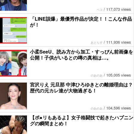
/
117,073 views
ペコ
「LINE誤爆」最優秀作品が決定！！こんな作品
が！
/
111,936 views
あとらす
小柔SeeU、読み方から加工・すっぴん前画像を
公開！子供がいるとの噂の真相は…。
/
105,005 views
のあのあ
宮沢りえ 元旦那 中津ひろゆきとの離婚理由は？
歴代の元カレ達が大物過ぎる！
/
104,596 views
のあのあ
【ポ●リもあるよ】女子格闘技で起きたハプニン
グの瞬間まとめ！