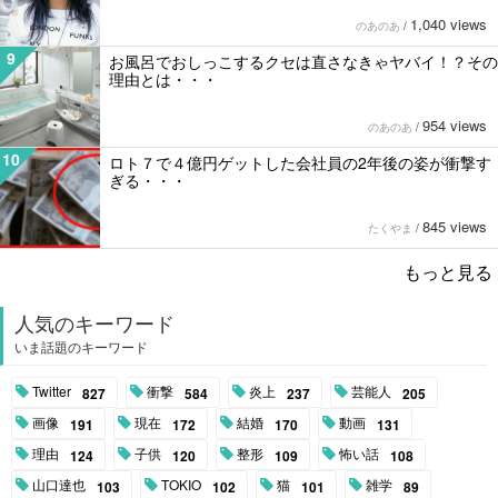
1,040 views
のあのあ
/
9
お風呂でおしっこするクセは直さなきゃヤバイ！？その
理由とは・・・
954 views
のあのあ
/
10
ロト７で４億円ゲットした会社員の2年後の姿が衝撃す
ぎる・・・
845 views
たくやま
/
もっと見る
人気のキーワード
いま話題のキーワード
Twitter
衝撃
炎上
芸能人
827
584
237
205
画像
現在
結婚
動画
191
172
170
131
理由
子供
整形
怖い話
124
120
109
108
山口達也
TOKIO
猫
雑学
103
102
101
89