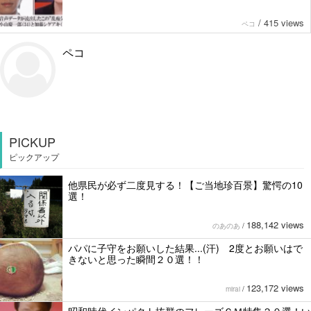
/
415 views
ペコ
ペコ
PICKUP
ピックアップ
他県民が必ず二度見する！【ご当地珍百景】驚愕の10
選！
188,142 views
のあのあ
/
パパに子守をお願いした結果...(汗) 2度とお願いはで
きないと思った瞬間２０選！！
123,172 views
mirai
/