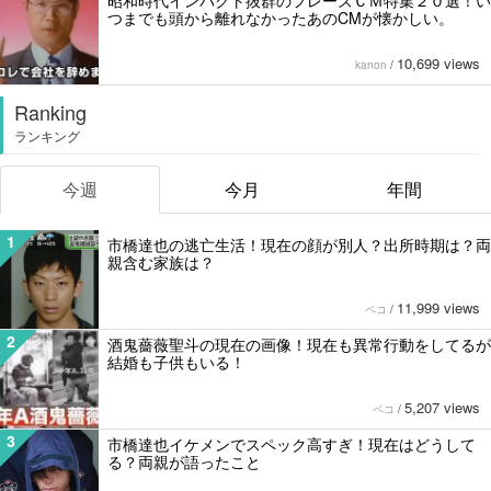
昭和時代インパクト抜群のフレーズＣＭ特集２０選！い
つまでも頭から離れなかったあのCMが懐かしい。
10,699 views
kanon
/
Ranking
ランキング
今週
今月
年間
1
市橋達也の逃亡生活！現在の顔が別人？出所時期は？両
親含む家族は？
11,999 views
ペコ
/
2
酒鬼薔薇聖斗の現在の画像！現在も異常行動をしてるが
結婚も子供もいる！
5,207 views
ペコ
/
3
市橋達也イケメンでスペック高すぎ！現在はどうして
る？両親が語ったこと