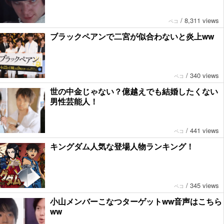
/
8,311 views
ペコ
ブラックペアンで二宮が似合わないと炎上ww
/
340 views
ペコ
世の中金じゃない？億越えでも結婚したくない
男性芸能人！
/
441 views
ペコ
キングダム人気な登場人物ランキング！
/
345 views
ペコ
小山メンバーこなつターゲットww音声はこちら
ww