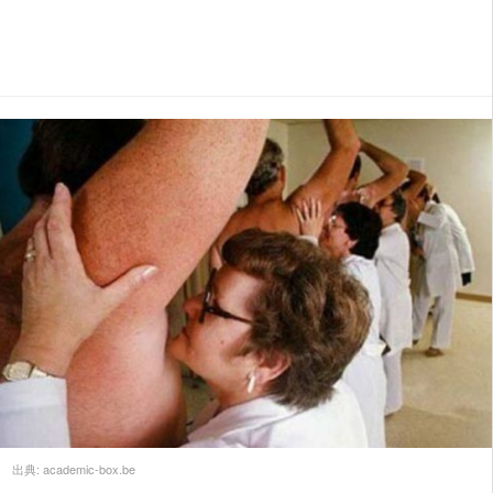
出典:
academic-box.be