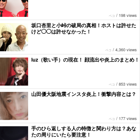
/
198 views
ペコ
坂口杏里と小峠の破局の真相！ホストは許せた
けど◯◯は許せなかった！
/
4,360 views
ペコ
luz（歌い手）の現在！ 顔流出や炎上のまとめ！
/
853 views
ペコ
山田優大阪地震インスタ炎上！衝撃内容とは？
/
177 views
ペコ
手のひら返しする人の特徴と関わり方は？あな
たの周りにいたら要注意！