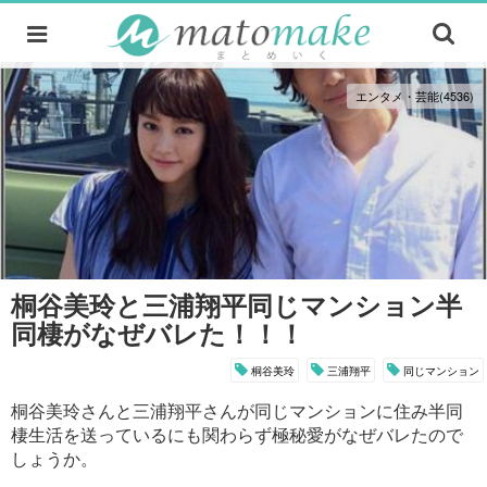
エンタメ・芸能(4536)
桐谷美玲と三浦翔平同じマンション半
同棲がなぜバレた！！！
桐谷美玲
三浦翔平
同じマンション
桐谷美玲さんと三浦翔平さんが同じマンションに住み半同
棲生活を送っているにも関わらず極秘愛がなぜバレたので
しょうか。