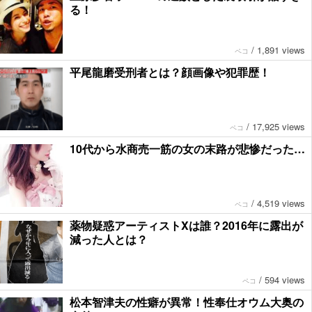
る！
/
1,891 views
ペコ
平尾龍磨受刑者とは？顔画像や犯罪歴！
/
17,925 views
ペコ
10代から水商売一筋の女の末路が悲惨だった…
/
4,519 views
ペコ
薬物疑惑アーティストXは誰？2016年に露出が
減った人とは？
/
594 views
ペコ
松本智津夫の性癖が異常！性奉仕オウム大奥の