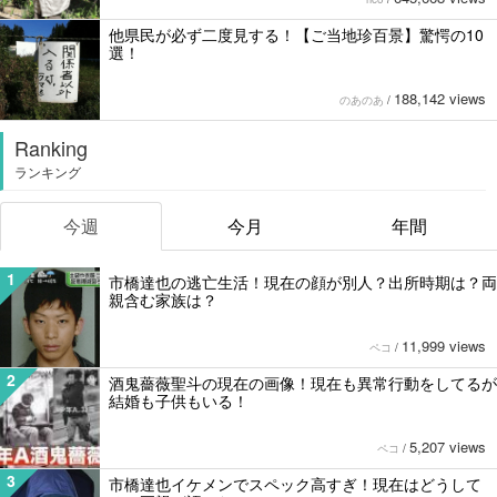
他県民が必ず二度見する！【ご当地珍百景】驚愕の10
選！
188,142 views
のあのあ
/
Ranking
ランキング
今週
今月
年間
1
市橋達也の逃亡生活！現在の顔が別人？出所時期は？両
親含む家族は？
11,999 views
ペコ
/
2
酒鬼薔薇聖斗の現在の画像！現在も異常行動をしてるが
結婚も子供もいる！
5,207 views
ペコ
/
3
市橋達也イケメンでスペック高すぎ！現在はどうして