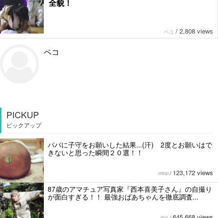
全貌！
/
2,808 views
ペコ
ペコ
PICKUP
ピックアップ
パパに子守をお願いした結果...(汗) 2度とお願いはで
きないと思った瞬間２０選！！
123,172 views
mirai
/
87歳のアマチュア写真家『西本喜美子さん』の自撮り
が面白すぎる！！ 最強おばあちゃんを徹底調査...
645,668 views
rico
/