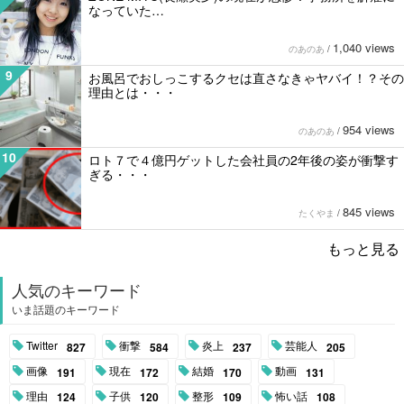
なっていた…
1,040 views
のあのあ
/
9
お風呂でおしっこするクセは直さなきゃヤバイ！？その
理由とは・・・
954 views
のあのあ
/
10
ロト７で４億円ゲットした会社員の2年後の姿が衝撃す
ぎる・・・
845 views
たくやま
/
もっと見る
人気のキーワード
いま話題のキーワード
Twitter
衝撃
炎上
芸能人
827
584
237
205
画像
現在
結婚
動画
191
172
170
131
理由
子供
整形
怖い話
124
120
109
108