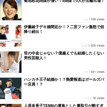
菊池彩花姉妹が凄い！5姉妹で3人が五輪出場！
/
168 views
ペコ
伊藤綾子デキ婚間近か！？二宮ファン激怒で担
降り続出！
/
1,425 views
ペコ
世の中金じゃない？億越えでも結婚したくない
男性芸能人！
/
441 views
ペコ
ハンカチ王子結婚か！？熱愛報道はガールズバ
ー店員！？
/
78 views
ペコ
上原多香子TENNの遺族とした裏取引が酷すぎ