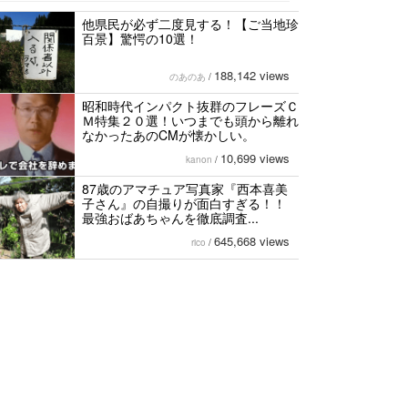
他県民が必ず二度見する！【ご当地珍
百景】驚愕の10選！
188,142 views
のあのあ
/
昭和時代インパクト抜群のフレーズＣ
Ｍ特集２０選！いつまでも頭から離れ
なかったあのCMが懐かしい。
10,699 views
kanon
/
87歳のアマチュア写真家『西本喜美
子さん』の自撮りが面白すぎる！！
最強おばあちゃんを徹底調査...
645,668 views
rico
/