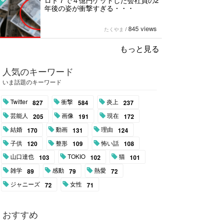
ロト７で４億円ゲットした会社員の2
年後の姿が衝撃すぎる・・・
845 views
たくやま
/
もっと見る
人気のキーワード
いま話題のキーワード
Twitter
衝撃
炎上
827
584
237
芸能人
画像
現在
205
191
172
結婚
動画
理由
170
131
124
子供
整形
怖い話
120
109
108
山口達也
TOKIO
猫
103
102
101
雑学
感動
熱愛
89
79
72
ジャニーズ
女性
72
71
おすすめ