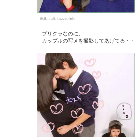
出典:
static.bazzoo.info
プリクラなのに、
カップルの写メを撮影してあげてる・・