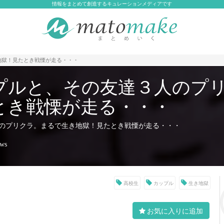
情報をまとめて創造するキュレーションメディアです
地獄！見たとき戦慄が走る・・・
プルと、その友達３人のプ
とき戦慄が走る・・・
のプリクラ。まるで生き地獄！見たとき戦慄が走る・・・
ews
高校生
カップル
生き地獄
お気に入りに追加