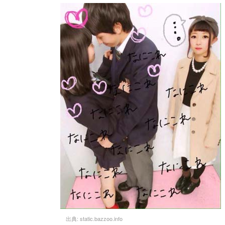
出典:
static.bazzoo.info