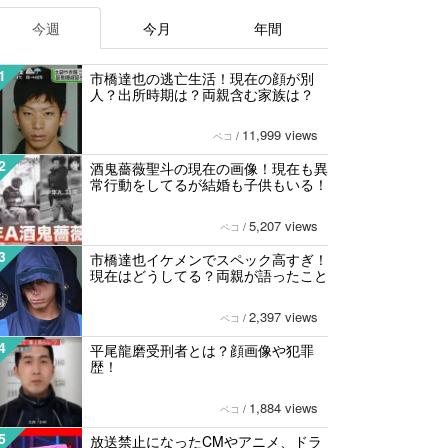
今週
今月
年間
1
市橋達也の逃亡生活！現在の顔が別
人？出所時期は？両親含む家族は？
11,999 views
ペコ
/
2
酒鬼薔薇聖斗の現在の画像！現在も異
常行動をしてるが結婚も子供もいる！
5,207 views
ペコ
/
3
市橋達也イケメンでスペック高すぎ！
現在はどうしてる？両親が語ったこと
2,397 views
ペコ
/
4
平尾龍磨受刑者とは？顔画像や犯罪
歴！
1,884 views
ペコ
/
5
放送禁止になったCMやアニメ、ドラ