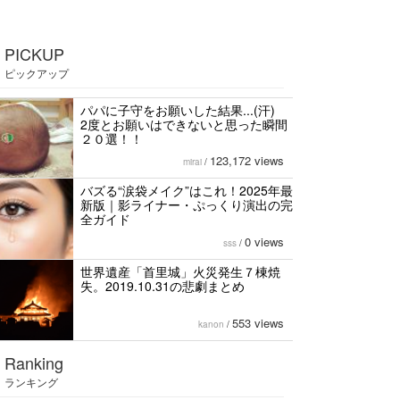
PICKUP
ピックアップ
パパに子守をお願いした結果...(汗)
2度とお願いはできないと思った瞬間
２０選！！
123,172 views
mirai
/
バズる“涙袋メイク”はこれ！2025年最
新版｜影ライナー・ぷっくり演出の完
全ガイド
0 views
sss
/
世界遺産「首里城」火災発生７棟焼
失。2019.10.31の悲劇まとめ
553 views
kanon
/
Ranking
ランキング