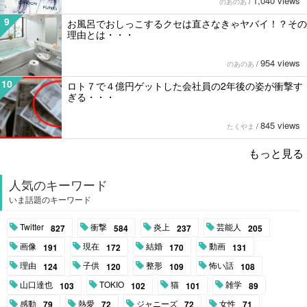
1,040 views
のあのあ
/
9
お風呂でおしっこするクセは直さなきゃヤバイ！？その
理由とは・・・
954 views
のあのあ
/
10
ロト７で４億円ゲットした会社員の2年後の姿が衝撃す
ぎる・・・
845 views
たくやま
/
もっと見る
人気のキーワード
いま話題のキーワード
Twitter
衝撃
炎上
芸能人
827
584
237
205
画像
現在
結婚
動画
191
172
170
131
理由
子供
整形
怖い話
124
120
109
108
山口達也
TOKIO
猫
雑学
103
102
101
89
感動
熱愛
ジャニーズ
女性
79
72
72
71