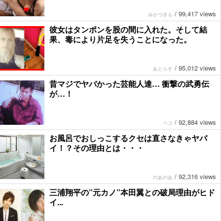
/
99,417 views
みかづきも
彼女はタンポンを股の間に入れた。そして結
果、毒により片足を失うことになった。
/
95,012 views
あとらす
昔マジでヤバかった芸能人達… 衝撃の武勇伝
が…！
/
92,884 views
ペコ
お風呂でおしっこするクセは直さなきゃヤバ
イ！？その理由とは・・・
/
92,316 views
のあのあ
三浦翔平の”元カノ”本田翼との破局理由がヒド
イ...