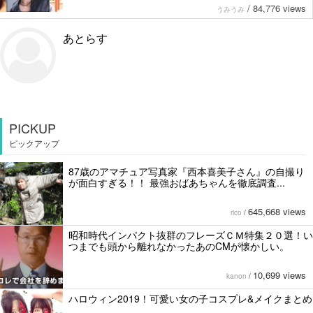
/
84,776 views
うみうみ
あとらす
PICKUP
ピックアップ
87歳のアマチュア写真家『西本喜美子さん』の自撮り
が面白すぎる！！ 最強おばあちゃんを徹底調査...
645,668 views
rico
/
昭和時代インパクト抜群のフレーズＣＭ特集２０選！い
つまでも頭から離れなかったあのCMが懐かしい。
10,699 views
kanon
/
ハロウィン2019！可愛い女の子コスプレ&メイクまとめ