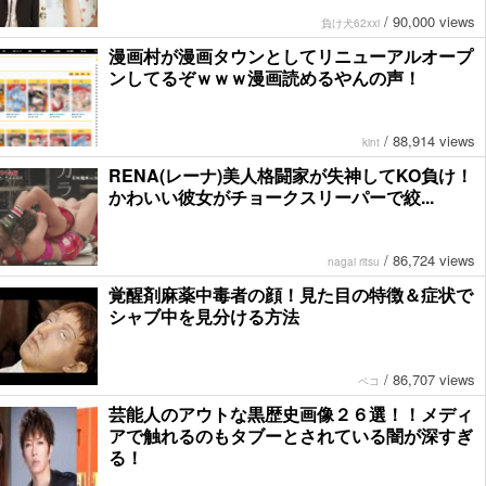
/
90,000 views
負け犬62xxi
漫画村が漫画タウンとしてリニューアルオープ
ンしてるぞｗｗｗ漫画読めるやんの声！
/
88,914 views
kint
RENA(レーナ)美人格闘家が失神してKO負け！
かわいい彼女がチョークスリーパーで絞...
/
86,724 views
nagai ritsu
覚醒剤麻薬中毒者の顔！見た目の特徴＆症状で
シャブ中を見分ける方法
/
86,707 views
ペコ
芸能人のアウトな黒歴史画像２６選！！メディ
アで触れるのもタブーとされている闇が深すぎ
る！