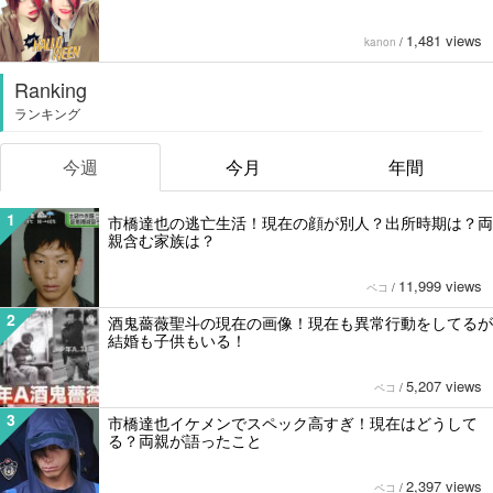
1,481 views
kanon
/
Ranking
ランキング
今週
今月
年間
1
市橋達也の逃亡生活！現在の顔が別人？出所時期は？両
親含む家族は？
11,999 views
ペコ
/
2
酒鬼薔薇聖斗の現在の画像！現在も異常行動をしてるが
結婚も子供もいる！
5,207 views
ペコ
/
3
市橋達也イケメンでスペック高すぎ！現在はどうして
る？両親が語ったこと
2,397 views
ペコ
/