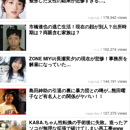
整形した女性の結果が悲惨すぎる…。
/
178,942 views
のあのあ
市橋達也の逃亡生活！現在の顔が別人？出所時
期は？両親含む家族は？
/
152,274 views
ペコ
ZONE MIYU(長瀬実夕)の現在が悲惨！事務所を
解雇になっていた…
/
144,191 views
のあのあ
島田紳助の引退の裏に暴力団との噂が...熊田曜
子など有名人との関係がヤバい！！
/
137,375 views
nagai ritsu
KABA.ちゃん性転換の手術後に失敗。造ったア
ソコが無理な拡張で破けてしまい再工事www