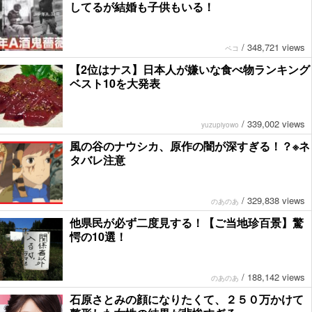
してるが結婚も子供もいる！
/
348,721 views
ペコ
【2位はナス】日本人が嫌いな食べ物ランキング
ベスト10を大発表
/
339,002 views
yuzupiyowo
風の谷のナウシカ、原作の闇が深すぎる！？※ネ
タバレ注意
/
329,838 views
のあのあ
他県民が必ず二度見する！【ご当地珍百景】驚
愕の10選！
/
188,142 views
のあのあ
石原さとみの顔になりたくて、２５０万かけて