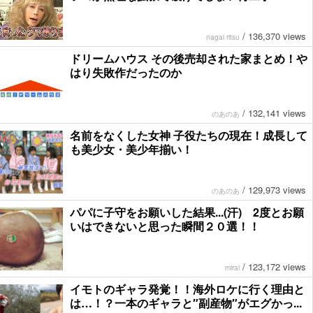
/
136,370 views
nagai ritsu
ドリームハウス その後売却された家まとめ！や
はり失敗作だったのか
/
132,141 views
のあのあ
名前をなくした女神 子役たちの現在！成長して
も美少女・美少年揃い！
/
129,973 views
のあのあ
パパに子守をお願いした結果...(汗) 2度とお願
いはできないと思った瞬間２０選！！
/
123,172 views
mirai
イモトのギャラ発覚！！海外ロケに行く理由と
は…！？一本のギャラと″副産物″がエグかっ...