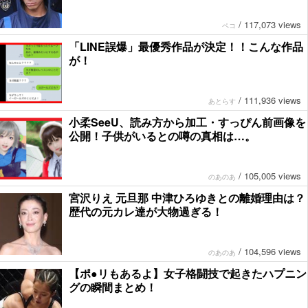
/
117,073 views
ペコ
「LINE誤爆」最優秀作品が決定！！こんな作品
が！
/
111,936 views
あとらす
小柔SeeU、読み方から加工・すっぴん前画像を
公開！子供がいるとの噂の真相は…。
/
105,005 views
のあのあ
宮沢りえ 元旦那 中津ひろゆきとの離婚理由は？
歴代の元カレ達が大物過ぎる！
/
104,596 views
のあのあ
【ポ●リもあるよ】女子格闘技で起きたハプニン
グの瞬間まとめ！