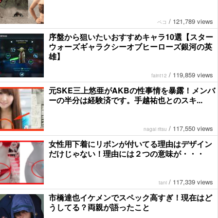
/
121,789 views
ペコ
序盤から狙いたいおすすめキャラ10選【スター
ウォーズギャラクシーオブヒーローズ銀河の英
雄】
/
119,859 views
faint12
元SKE三上悠亜がAKBの性事情を暴露！メンバ
ーの半分は経験済です。手越祐也とのスキ...
/
117,550 views
nagai ritsu
女性用下着にリボンが付いてる理由はデザイン
だけじゃない！理由には２つの意味が・・・
/
117,339 views
tani
市橋達也イケメンでスペック高すぎ！現在はど
うしてる？両親が語ったこと