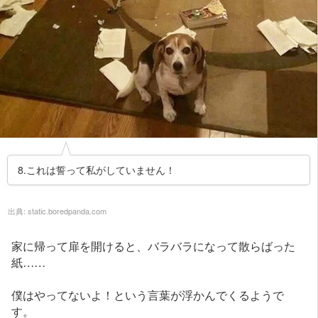
8.これは誓って私がしていません！
出典:
static.boredpanda.com
家に帰って扉を開けると、バラバラになって散らばった
紙……
僕はやってないよ！という言葉が浮かんでくるようで
す。