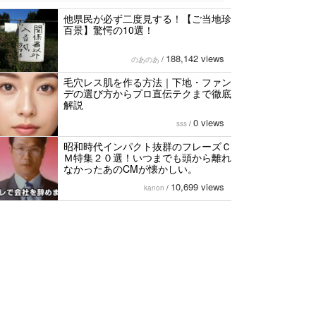
他県民が必ず二度見する！【ご当地珍
百景】驚愕の10選！
188,142 views
のあのあ
/
毛穴レス肌を作る方法｜下地・ファン
デの選び方からプロ直伝テクまで徹底
解説
0 views
sss
/
昭和時代インパクト抜群のフレーズＣ
Ｍ特集２０選！いつまでも頭から離れ
なかったあのCMが懐かしい。
10,699 views
kanon
/