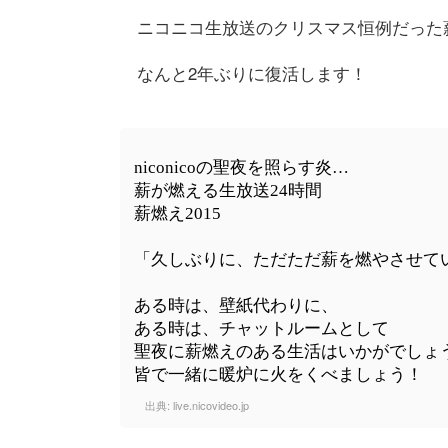
ニコニコ生放送のクリスマス恒例だった
なんと2年ぶりに復活します！
niconicoの聖夜を照らす炎…
薪が燃える生放送24時間
薪燃え2015
「久しぶりに、ただただ薪を燃やさせて
ある時は、壁紙代わりに、
ある時は、チャットルームとして
聖夜に薪燃えのある生活はいかがでしょ
皆で一緒に暖炉に火をくべましょう！
出典:
live.nicovideo.jp