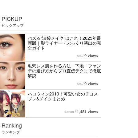
PICKUP
ピックアップ
バズる“涙袋メイク”はこれ！2025年最
新版｜影ライナー・ぷっくり演出の完
全ガイド
0 views
sss
/
毛穴レス肌を作る方法｜下地・ファン
デの選び方からプロ直伝テクまで徹底
解説
0 views
sss
/
ハロウィン2019！可愛い女の子コス
プレ&メイクまとめ
1,481 views
kanon
/
Ranking
ランキング