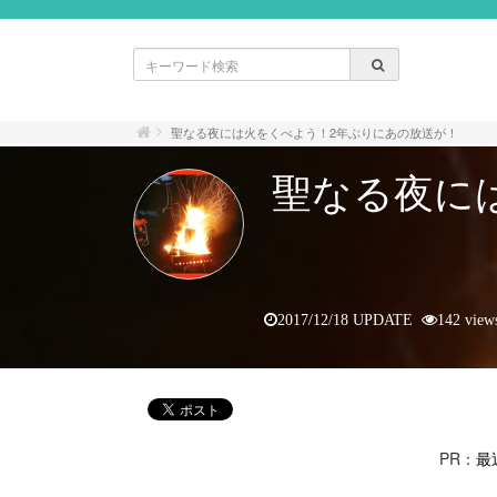
聖なる夜には火をくべよう！2年ぶりにあの放送が！
聖なる夜に
2017/12/18 UPDATE
142 view
PR：
最