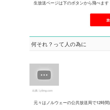
生放送ページは下のボタンから飛べます
放
何それ？って人の為に
出典:
i.ytimg.com
元々はノルウェーの公共放送局で12時