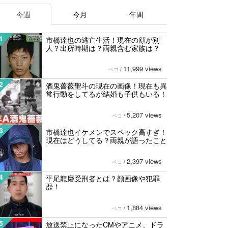
今週
今月
年間
1
市橋達也の逃亡生活！現在の顔が別
人？出所時期は？両親含む家族は？
11,999 views
ペコ
/
2
酒鬼薔薇聖斗の現在の画像！現在も異
常行動をしてるが結婚も子供もいる！
5,207 views
ペコ
/
3
市橋達也イケメンでスペック高すぎ！
現在はどうしてる？両親が語ったこと
2,397 views
ペコ
/
4
平尾龍磨受刑者とは？顔画像や犯罪
歴！
1,884 views
ペコ
/
5
放送禁止になったCMやアニメ、ドラ