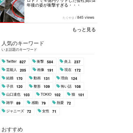
ロト７で４億円ゲットした会社員の2
年後の姿が衝撃すぎる・・・
845 views
たくやま
/
もっと見る
人気のキーワード
いま話題のキーワード
Twitter
衝撃
炎上
827
584
237
芸能人
画像
現在
205
191
172
結婚
動画
理由
170
131
124
子供
整形
怖い話
120
109
108
山口達也
TOKIO
猫
103
102
101
雑学
感動
熱愛
89
79
72
ジャニーズ
女性
72
71
おすすめ