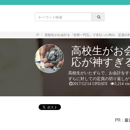
高校生がお会計を『全部一円玉』で支払った時の、定員の
高校生がお
応が神すぎ
高校生がいたずらで、お会計をす
ずらに対しての定員の切り返しが
2017/12/14 UPDATE
3,214 vi
PR：
最