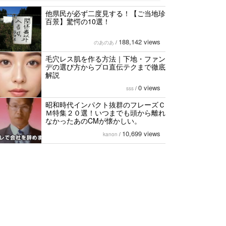
他県民が必ず二度見する！【ご当地珍
百景】驚愕の10選！
188,142 views
のあのあ
/
毛穴レス肌を作る方法｜下地・ファン
デの選び方からプロ直伝テクまで徹底
解説
0 views
sss
/
昭和時代インパクト抜群のフレーズＣ
Ｍ特集２０選！いつまでも頭から離れ
なかったあのCMが懐かしい。
10,699 views
kanon
/