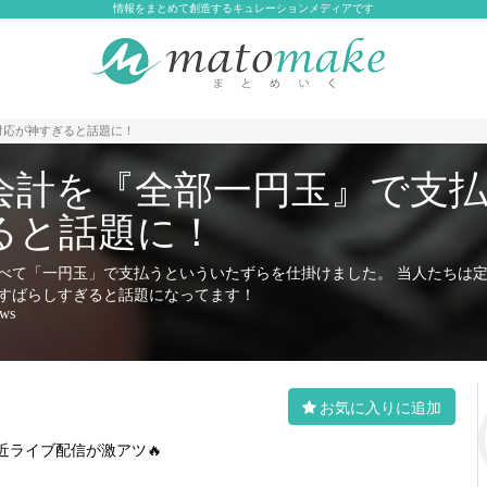
情報をまとめて創造するキュレーションメディアです
対応が神すぎると話題に！
会計を『全部一円玉』で支
ると話題に！
べて「一円玉」で支払うといういたずらを仕掛けました。 当人たちは
すばらしすぎると話題になってます！
ews
お気に入りに追加
近ライブ配信が激アツ🔥