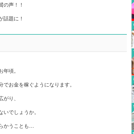
賛の声！！
が話題に！
お年頃。
分でお金を稼ぐようになります。
広がり、
ないでしょうか。
らかうことも…