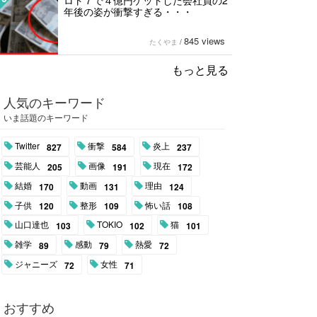
ロト７で４億円ゲットした会社員の2
年後の姿が衝撃すぎる・・・
845 views
たくやま
/
もっと見る
人気のキーワード
いま話題のキーワード
Twitter
衝撃
炎上
827
584
237
芸能人
画像
現在
205
191
172
結婚
動画
理由
170
131
124
子供
整形
怖い話
120
109
108
山口達也
TOKIO
猫
103
102
101
雑学
感動
熱愛
89
79
72
ジャニーズ
女性
72
71
おすすめ