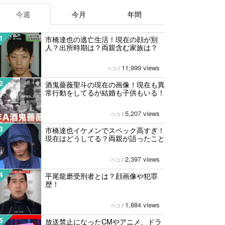
今週
今月
年間
1
市橋達也の逃亡生活！現在の顔が別
人？出所時期は？両親含む家族は？
11,999 views
ペコ
/
2
酒鬼薔薇聖斗の現在の画像！現在も異
常行動をしてるが結婚も子供もいる！
5,207 views
ペコ
/
3
市橋達也イケメンでスペック高すぎ！
現在はどうしてる？両親が語ったこと
2,397 views
ペコ
/
4
平尾龍磨受刑者とは？顔画像や犯罪
歴！
1,884 views
ペコ
/
5
放送禁止になったCMやアニメ、ドラ