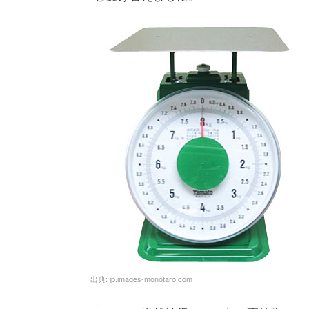
出典:
jp.images-monotaro.com