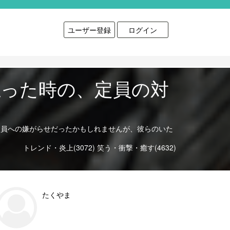
ユーザー登録
ログイン
払った時の、定員の対
定員への嫌がらせだったかもしれませんが、彼らのいた
トレンド・炎上(3072)
笑う・衝撃・癒す(4632)
たくやま