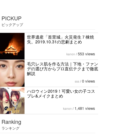
PICKUP
ピックアップ
世界遺産「首里城」火災発生７棟焼
失。2019.10.31の悲劇まとめ
553 views
kanon
/
毛穴レス肌を作る方法｜下地・ファン
デの選び方からプロ直伝テクまで徹底
解説
0 views
sss
/
ハロウィン2019！可愛い女の子コス
プレ&メイクまとめ
1,481 views
kanon
/
Ranking
ランキング