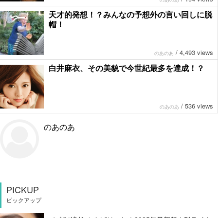
天才的発想！？みんなの予想外の言い回しに脱
帽！
/
4,493 views
のあのあ
白井麻衣、その美貌で今世紀最多を達成！？
/
536 views
のあのあ
のあのあ
PICKUP
ピックアップ