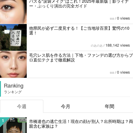
バズる“涙袋メイク”はこれ！2025年最新版｜影ライナ
ー・ぷっくり演出の完全ガイド
0 views
sss
/
他県民が必ず二度見する！【ご当地珍百景】驚愕の10
選！
188,142 views
のあのあ
/
毛穴レス肌を作る方法｜下地・ファンデの選び方からプ
ロ直伝テクまで徹底解説
0 views
sss
/
Ranking
ランキング
今週
今月
年間
1
市橋達也の逃亡生活！現在の顔が別人？出所時期は？両
親含む家族は？