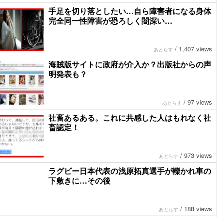
手足を切り落としたい…自ら障害者になる身体
完全同一性障害が恐ろしく闇深い…
/
1,407 views
あとらす
海賊版サイトに政府が介入か？出版社からの声
明発表も？
/
97 views
あとらす
社畜あるある。これに共感した人はもれなく社
畜認定！
/
973 views
あとらす
ラグビー日本代表の浅原拓真選手が轢かれ車の
下敷きに…その後
/
188 views
あとらす