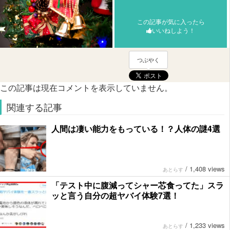
この記事が気に入ったら
いいねしよう！
つぶやく
この記事は現在コメントを表示していません。
関連する記事
人間は凄い能力をもっている！？人体の謎4選
/
1,408 views
あとらす
「テスト中に腹減ってシャー芯食ってた」スラ
ッと言う自分の超ヤバイ体験7選！
/
1,233 views
あとらす