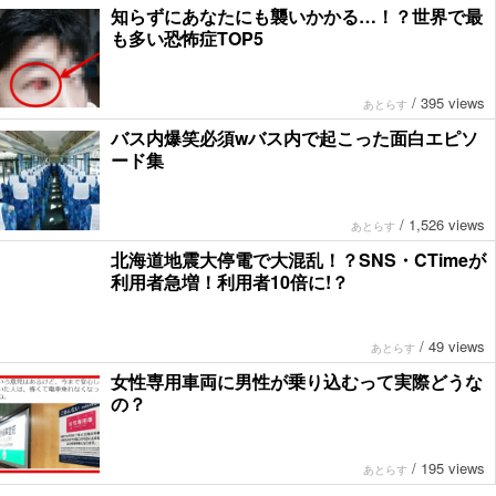
知らずにあなたにも襲いかかる…！？世界で最
も多い恐怖症TOP5
/
395 views
あとらす
バス内爆笑必須wバス内で起こった面白エピソ
ード集
/
1,526 views
あとらす
北海道地震大停電で大混乱！？SNS・CTimeが
利用者急増！利用者10倍に!？
/
49 views
あとらす
女性専用車両に男性が乗り込むって実際どうな
の？
/
195 views
あとらす