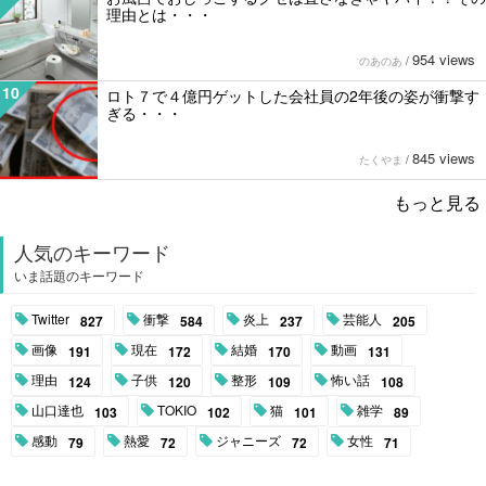
理由とは・・・
954 views
のあのあ
/
10
ロト７で４億円ゲットした会社員の2年後の姿が衝撃す
ぎる・・・
845 views
たくやま
/
もっと見る
人気のキーワード
いま話題のキーワード
Twitter
衝撃
炎上
芸能人
827
584
237
205
画像
現在
結婚
動画
191
172
170
131
理由
子供
整形
怖い話
124
120
109
108
山口達也
TOKIO
猫
雑学
103
102
101
89
感動
熱愛
ジャニーズ
女性
79
72
72
71