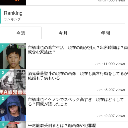
kanon
/
Ranking
ランキング
今週
今月
年間
1
市橋達也の逃亡生活！現在の顔が別人？出所時期は？両
親含む家族は？
11,999 views
ペコ
/
2
酒鬼薔薇聖斗の現在の画像！現在も異常行動をしてるが
結婚も子供もいる！
5,207 views
ペコ
/
3
市橋達也イケメンでスペック高すぎ！現在はどうして
る？両親が語ったこと
2,397 views
ペコ
/
4
平尾龍磨受刑者とは？顔画像や犯罪歴！