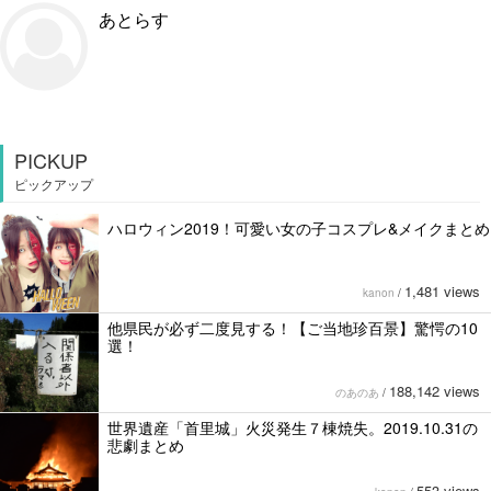
あとらす
PICKUP
ピックアップ
ハロウィン2019！可愛い女の子コスプレ&メイクまとめ
1,481 views
kanon
/
他県民が必ず二度見する！【ご当地珍百景】驚愕の10
選！
188,142 views
のあのあ
/
世界遺産「首里城」火災発生７棟焼失。2019.10.31の
悲劇まとめ
553 views