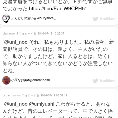
見渡す癖をつけるといいとか。Ｆ外ですがご無事
でよかった
https://t.co/EaclW9CPH5
”
ふんどしの遣い@WoCrymore_
oharanaomi
フォローする
2016-07-19 10:28:37
“@uni_noo それ、私もありました。私の場合、新
聞勧誘員で、その日は、運よく、主人がいたの
で、助かりましたけど。家に入るときは、近くに
知らない人がついてきてないかどうか注意しない
とね。”
小原なお美σ@oharanaomi
oscar_morton
フォローする
2016-07-19 08:51:19
“@uni_noo @umiyushi こわがらせると、あれな
んだけど、昔のエレベーターって、中で大きく揺
らすと止まったりして、エレベーター内で事に至