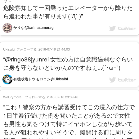
危険察知して一回乗ったエレベーターから降りた
ら追われた事が有ります(´Д` )”
かりな@karinasumeragi
Ukisaibi
フォローする
2016-07-19 21:44:03
“@ringo88jyunrei 女性の方は自意識過剰なぐらい
に身を守らないといかんのですねぇ...(´･ω･`)”
有機栽培トウモロコシ@Ukisaibi
WoCrymore_
フォローする
2016-07-18 23:39:46
“これ！警察の方から講習受けてこの浸入の仕方で
1日半暴行受けた例を聞いたことがあるので女性
も男性も気をつけて特にイヤホンしながら歩いて
る人が狙われやすいそうで、鍵開ける前に周りを