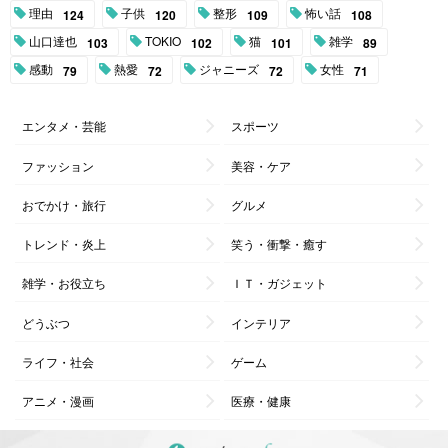
理由
子供
整形
怖い話
124
120
109
108
山口達也
TOKIO
猫
雑学
103
102
101
89
感動
熱愛
ジャニーズ
女性
79
72
72
71
エンタメ・芸能
スポーツ
ファッション
美容・ケア
おでかけ・旅行
グルメ
トレンド・炎上
笑う・衝撃・癒す
雑学・お役立ち
ＩＴ・ガジェット
どうぶつ
インテリア
ライフ・社会
ゲーム
アニメ・漫画
医療・健康