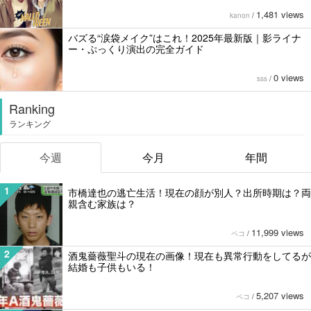
1,481 views
kanon
/
バズる“涙袋メイク”はこれ！2025年最新版｜影ライナ
ー・ぷっくり演出の完全ガイド
0 views
sss
/
Ranking
ランキング
今週
今月
年間
1
市橋達也の逃亡生活！現在の顔が別人？出所時期は？両
親含む家族は？
11,999 views
ペコ
/
2
酒鬼薔薇聖斗の現在の画像！現在も異常行動をしてるが
結婚も子供もいる！
5,207 views
ペコ
/