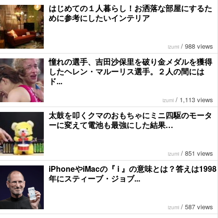
はじめての１人暮らし！お洒落な部屋にするた
めに参考にしたいインテリア
/
988 views
izumi
憧れの選手、吉田沙保里を破り金メダルを獲得
したヘレン・マルーリス選手。２人の間には
ド...
/
1,113 views
izumi
太鼓を叩くクマのおもちゃにミニ四駆のモータ
ーに変えて電池も最強にした結果…
/
851 views
izumi
iPhoneやiMacの『 i 』の意味とは？答えは1998
年にスティーブ・ジョブ...
/
587 views
izumi