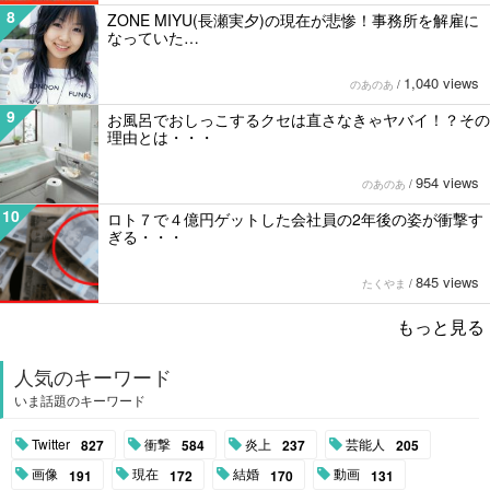
8
ZONE MIYU(長瀬実夕)の現在が悲惨！事務所を解雇に
なっていた…
1,040 views
のあのあ
/
9
お風呂でおしっこするクセは直さなきゃヤバイ！？その
理由とは・・・
954 views
のあのあ
/
10
ロト７で４億円ゲットした会社員の2年後の姿が衝撃す
ぎる・・・
845 views
たくやま
/
もっと見る
人気のキーワード
いま話題のキーワード
Twitter
衝撃
炎上
芸能人
827
584
237
205
画像
現在
結婚
動画
191
172
170
131