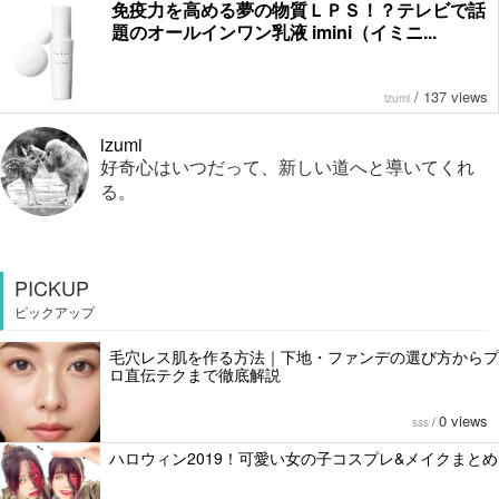
免疫力を高める夢の物質ＬＰＳ！？テレビで話
題のオールインワン乳液 imini（イミニ...
/
137 views
izumi
izumi
好奇心はいつだって、新しい道へと導いてくれ
る。
PICKUP
ピックアップ
毛穴レス肌を作る方法｜下地・ファンデの選び方からプ
ロ直伝テクまで徹底解説
0 views
sss
/
ハロウィン2019！可愛い女の子コスプレ&メイクまとめ