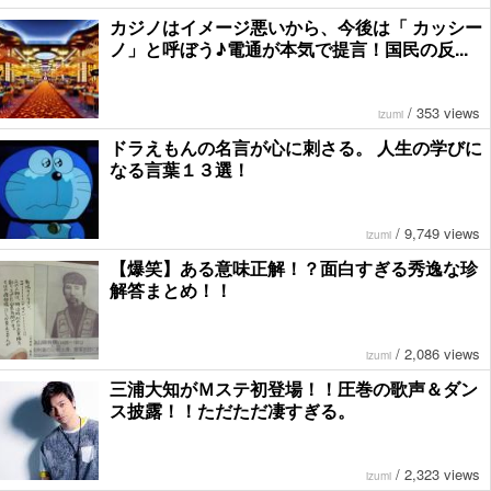
カジノはイメージ悪いから、今後は「 カッシー
ノ」と呼ぼう♪電通が本気で提言！国民の反...
/
353 views
izumi
ドラえもんの名言が心に刺さる。 人生の学びに
なる言葉１３選！
/
9,749 views
izumi
【爆笑】ある意味正解！？面白すぎる秀逸な珍
解答まとめ！！
/
2,086 views
izumi
三浦大知がＭステ初登場！！圧巻の歌声＆ダン
ス披露！！ただただ凄すぎる。
/
2,323 views
izumi