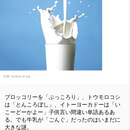
出典:
kenkou-8.org
ブロッコリーを「ぶっころり」、トウモロコシ
は「とんころぼし」、イトーヨーカドーは「い
こーどーかよー」子供言い間違い単語あるあ
る。でも牛乳が「ごんぐ」だったのはいまだに
大きな謎。