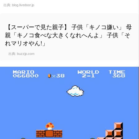
出典:
blog.livedoor.jp
【スーパーで見た親子】 子供「キノコ嫌い」 母
親「キノコ食べな大きくなれへんよ」 子供「そ
れマリオやん!」
出典:
buzzjp.com