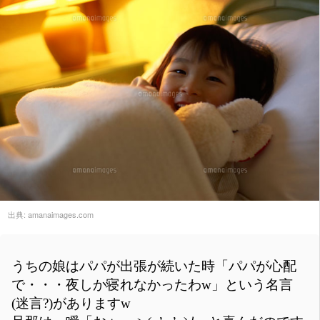
出典:
amanaimages.com
うちの娘はパパが出張が続いた時「パパが心配
で・・・夜しか寝れなかったわw」という名言
(迷言?)がありますw