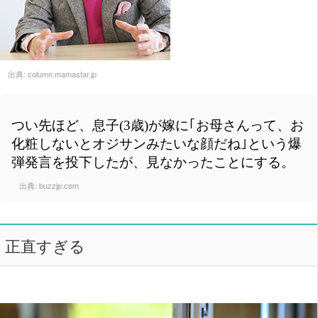
出典:
column.mamastar.jp
つい先ほど、息子(3歳)が嫁に｢お母さんって、お
化粧しないとオジサンみたいな顔だね｣という爆
弾発言を投下したが、見なかったことにする。
出典:
buzzjp.com
正直すぎる