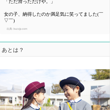
「ただ滑っただけや。」
女の子、納得したのか満足気に笑ってました(￣
▽￣)
出典:
buzzjp.com
あとは？