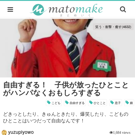
笑う・衝撃・癒す(4632)
自由すぎる！ 子供が放ったひとこと
がハンパなくおもしろすぎる
こども
自由すぎる
ひとこと
息子
娘
どきっとしたり、きゅんときたり、爆笑したり、こどもの
ひとことはいつだって自由なんです！
yuzupiyowo
1,684 views