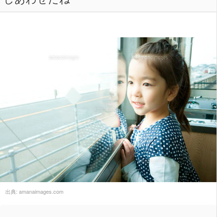
出典:
amanaimages.com