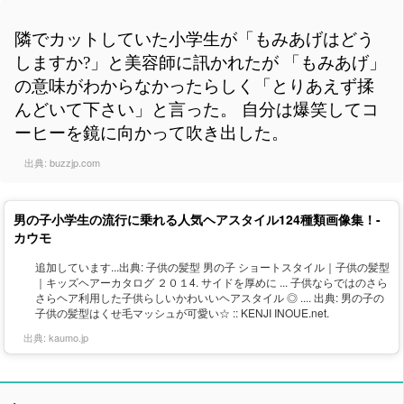
隣でカットしていた小学生が「もみあげはどう
しますか?」と美容師に訊かれたが 「もみあげ」
の意味がわからなかったらしく「とりあえず揉
んどいて下さい」と言った。 自分は爆笑してコ
ーヒーを鏡に向かって吹き出した。
出典:
buzzjp.com
男の子小学生の流行に乗れる人気ヘアスタイル124種類画像集！-
カウモ
追加しています...出典: 子供の髪型 男の子 ショートスタイル｜子供の髪型
｜キッズヘアーカタログ ２０１4. サイドを厚めに ... 子供ならではのさら
さらヘア利用した子供らしいかわいいヘアスタイル ◎ .... 出典: 男の子の
子供の髪型はくせ毛マッシュが可愛い☆ :: KENJI INOUE.net.
出典:
kaumo.jp