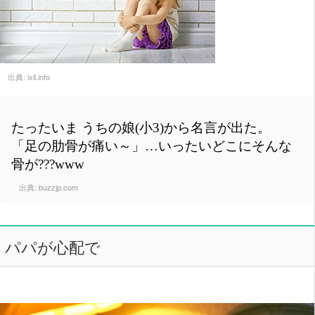
出典:
ixil.info
たったいま うちの娘(小3)から名言が出た。
「足の肋骨が痛い～」…いったいどこにそんな
骨が???www
出典:
buzzjp.com
パパが心配で