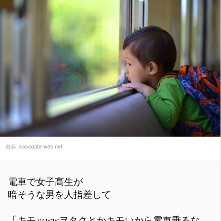
出典:
kosodate-web.net
電車で女子高生が
暗そうな男を人指差して
「キモッwwヲタクとかキモいから電車乗るな