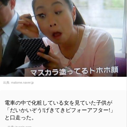
出典:
matome.naver.jp
電車の中で化粧している女を見ていた子供が
「だいかいぞう!げきてきビフォーアフター!」
と口走った。
出典:
buzzjp.com