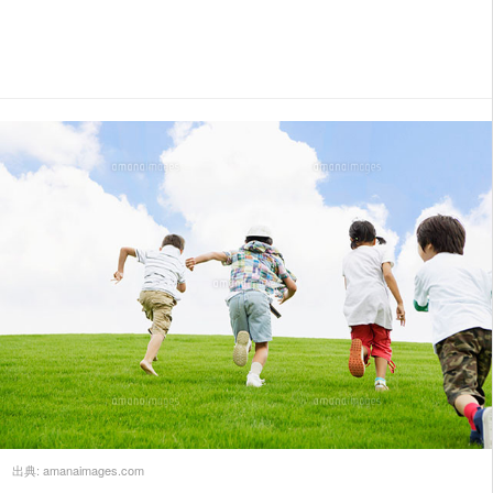
出典:
amanaimages.com