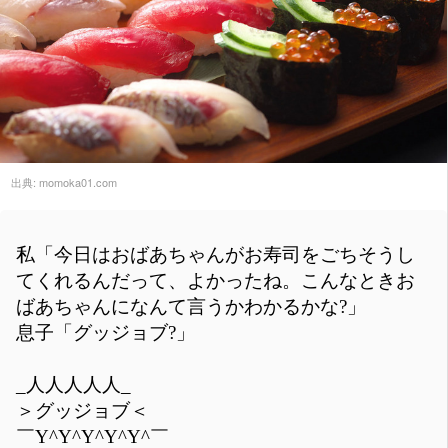
出典:
momoka01.com
私「今日はおばあちゃんがお寿司をごちそうし
てくれるんだって、よかったね。こんなときお
ばあちゃんになんて言うかわかるかな?」
息子「グッジョブ?」
_人人人人人_
＞グッジョブ＜
￣Y^Y^Y^Y^Y^￣