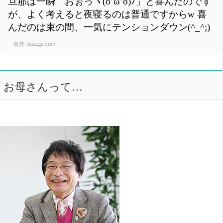
旦那は一瞬「おぉっヽ(o’ω’o)ﾉ」と喜んだのです
が、よく考えると夜寝るのは普通ですからw 喜
んだのは束の間、一気にテンションダウン(^_^;)
出典:
buzzjp.com
お母さんって…