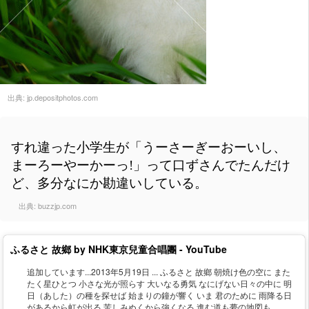
出典:
jp.depositphotos.com
すれ違った小学生が「うーさーぎーおーいし、
まーろーやーかーっ!」って口ずさんでたんだけ
ど、多分なにか勘違いしている。
出典:
buzzjp.com
ふるさと 故鄉 by NHK東京兒童合唱團 - YouTube
追加しています...2013年5月19日 ... ふるさと 故鄉 朝焼け色の空に また
たく星ひとつ 小さな光が照らす 大いなる勇気 なにげない日々の中に 明
日（あした）の種を探せば 始まりの鐘が響く いま 君のために 雨降る日
があるから虹が出る 苦しみぬくから強くなる 進む道も夢の地図も ...