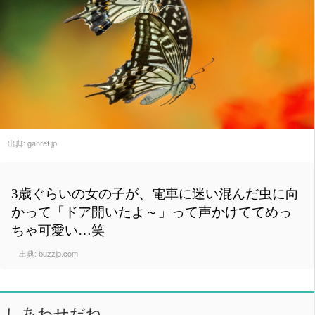
出典:
ganref.jp
3歳ぐらいの女の子が、電車に迷い混んだ虫に向
かって「ドア開いたよ～」って声かけててめっ
ちゃ可愛い…笑
出典:
buzzjp.com
しあわせだね