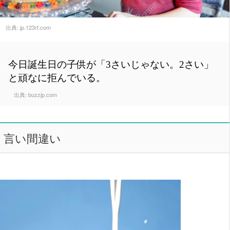
出典:
jp.123rf.com
今日誕生日の子供が「3さいじゃない。2さい」
と頑なに拒んでいる。
出典:
buzzjp.com
言い間違い