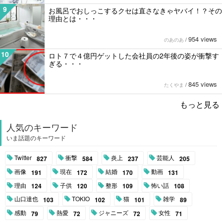
9
お風呂でおしっこするクセは直さなきゃヤバイ！？その
理由とは・・・
954 views
のあのあ
/
10
ロト７で４億円ゲットした会社員の2年後の姿が衝撃す
ぎる・・・
845 views
たくやま
/
もっと見る
人気のキーワード
いま話題のキーワード
Twitter
衝撃
炎上
芸能人
827
584
237
205
画像
現在
結婚
動画
191
172
170
131
理由
子供
整形
怖い話
124
120
109
108
山口達也
TOKIO
猫
雑学
103
102
101
89
感動
熱愛
ジャニーズ
女性
79
72
72
71