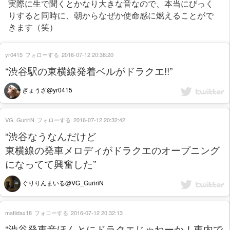
実際に生で聞くとかなり大きな音なので、本当にびっく
りすると同時に、朝からなぜか使命感に燃えることがで
きます（笑）
yr0415
フォローする
2016-07-12 20:38:20
“渋谷駅の東横線発着ベルがドラクエ!!”
ぎょうざ@yr0415
VG_GuririN
フォローする
2016-07-12 20:32:42
“渋谷なうなんだけど
東横線の発車メロディがドラクエのオープニング
になってて興奮した”
ぐりりんまいる@VG_GuririN
matildax18
フォローする
2016-07-12 20:32:13
“渋谷発車音ほんとにドラクエじゃねーか！車内で