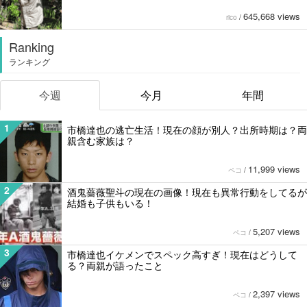
645,668 views
rico
/
Ranking
ランキング
今週
今月
年間
1
市橋達也の逃亡生活！現在の顔が別人？出所時期は？両
親含む家族は？
11,999 views
ペコ
/
2
酒鬼薔薇聖斗の現在の画像！現在も異常行動をしてるが
結婚も子供もいる！
5,207 views
ペコ
/
3
市橋達也イケメンでスペック高すぎ！現在はどうして
る？両親が語ったこと
2,397 views
ペコ
/