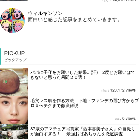
ウィルキンソン
面白いと感じた記事をまとめていきます。
PICKUP
ピックアップ
パパに子守をお願いした結果...(汗) 2度とお願いはで
きないと思った瞬間２０選！！
123,172 views
mirai
/
毛穴レス肌を作る方法｜下地・ファンデの選び方からプ
ロ直伝テクまで徹底解説
0 views
sss
/
87歳のアマチュア写真家『西本喜美子さん』の自撮り
が面白すぎる！！ 最強おばあちゃんを徹底調査...