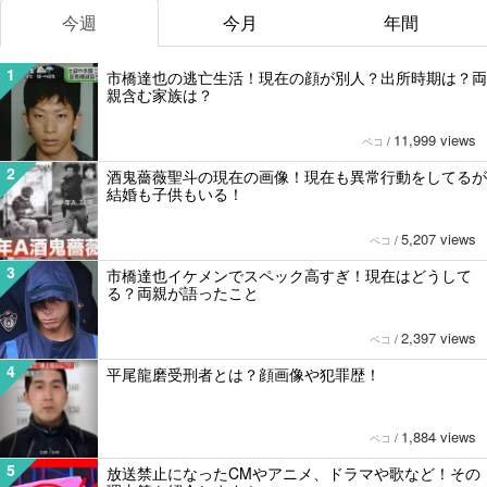
今週
今月
年間
1
市橋達也の逃亡生活！現在の顔が別人？出所時期は？両
親含む家族は？
11,999 views
ペコ
/
2
酒鬼薔薇聖斗の現在の画像！現在も異常行動をしてるが
結婚も子供もいる！
5,207 views
ペコ
/
3
市橋達也イケメンでスペック高すぎ！現在はどうして
る？両親が語ったこと
2,397 views
ペコ
/
4
平尾龍磨受刑者とは？顔画像や犯罪歴！
1,884 views
ペコ
/
5
放送禁止になったCMやアニメ、ドラマや歌など！その