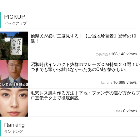
PICKUP
ピックアップ
他県民が必ず二度見する！【ご当地珍百景】驚愕の10
選！
188,142 views
のあのあ
/
昭和時代インパクト抜群のフレーズＣＭ特集２０選！い
つまでも頭から離れなかったあのCMが懐かしい。
10,699 views
kanon
/
毛穴レス肌を作る方法｜下地・ファンデの選び方からプ
ロ直伝テクまで徹底解説
0 views
sss
/
Ranking
ランキング