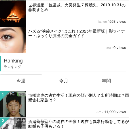
世界遺産「首里城」火災発生７棟焼失。2019.10.31の
悲劇まとめ
553 views
kanon
/
バズる“涙袋メイク”はこれ！2025年最新版｜影ライナ
ー・ぷっくり演出の完全ガイド
0 views
sss
/
Ranking
ランキング
今週
今月
年間
1
市橋達也の逃亡生活！現在の顔が別人？出所時期は？両
親含む家族は？
11,999 views
ペコ
/
2
酒鬼薔薇聖斗の現在の画像！現在も異常行動をしてるが
結婚も子供もいる！