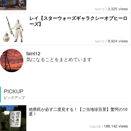
/
2,325 views
faint12
レイ【スターウォーズギャラクシーオブヒーロ
ーズ】
/
8,924 views
faint12
faint12
気になることをまとめています
PICKUP
ピックアップ
他県民が必ず二度見する！【ご当地珍百景】驚愕の10
選！
188,142 views
のあのあ
/