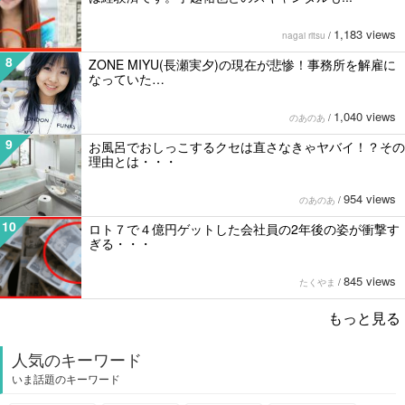
1,183 views
nagai ritsu
/
8
ZONE MIYU(長瀬実夕)の現在が悲惨！事務所を解雇に
なっていた…
1,040 views
のあのあ
/
9
お風呂でおしっこするクセは直さなきゃヤバイ！？その
理由とは・・・
954 views
のあのあ
/
10
ロト７で４億円ゲットした会社員の2年後の姿が衝撃す
ぎる・・・
845 views
たくやま
/
もっと見る
人気のキーワード
いま話題のキーワード