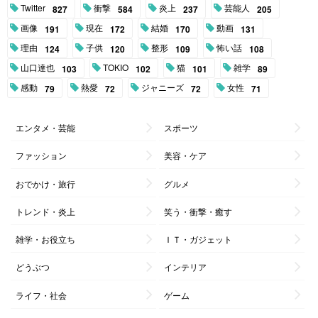
Twitter
衝撃
炎上
芸能人
827
584
237
205
画像
現在
結婚
動画
191
172
170
131
理由
子供
整形
怖い話
124
120
109
108
山口達也
TOKIO
猫
雑学
103
102
101
89
感動
熱愛
ジャニーズ
女性
79
72
72
71
エンタメ・芸能
スポーツ
ファッション
美容・ケア
おでかけ・旅行
グルメ
トレンド・炎上
笑う・衝撃・癒す
雑学・お役立ち
ＩＴ・ガジェット
どうぶつ
インテリア
ライフ・社会
ゲーム