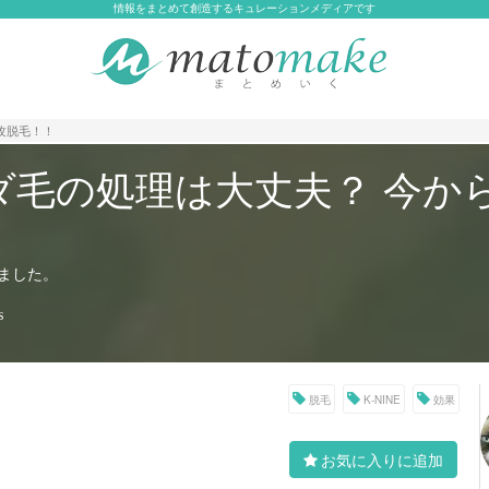
情報をまとめて創造するキュレーションメディアです
攻脱毛！！
ダ毛の処理は大丈夫？ 今か
ました。
s
脱毛
K-NINE
効果
お気に入りに追加