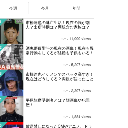
今週
今月
年間
1
市橋達也の逃亡生活！現在の顔が別
人？出所時期は？両親含む家族は？
11,999 views
ペコ
/
2
酒鬼薔薇聖斗の現在の画像！現在も異
常行動をしてるが結婚も子供もいる！
5,207 views
ペコ
/
3
市橋達也イケメンでスペック高すぎ！
現在はどうしてる？両親が語ったこと
2,397 views
ペコ
/
4
平尾龍磨受刑者とは？顔画像や犯罪
歴！
1,884 views
ペコ
/
5
放送禁止になったCMやアニメ、ドラ