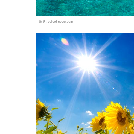
出典:
collect-news.com