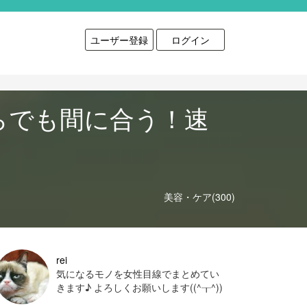
ユーザー登録
ログイン
らでも間に合う！速
美容・ケア(300)
rei
気になるモノを女性目線でまとめてい
きます♪ よろしくお願いします((^┰^))