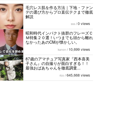
毛穴レス肌を作る方法｜下地・ファン
デの選び方からプロ直伝テクまで徹底
解説
0 views
sss
/
昭和時代インパクト抜群のフレーズＣ
Ｍ特集２０選！いつまでも頭から離れ
なかったあのCMが懐かしい。
10,699 views
kanon
/
87歳のアマチュア写真家『西本喜美
子さん』の自撮りが面白すぎる！！
最強おばあちゃんを徹底調査...
645,668 views
rico
/