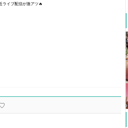
近ライブ配信が激アツ🔥
♡