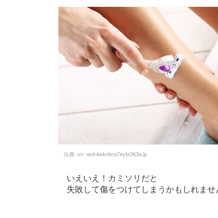
出典:
xn--eck4a4ctera7eyfz263a.jp
いえいえ！カミソリだと
失敗して傷をつけてしまうかもしれませ