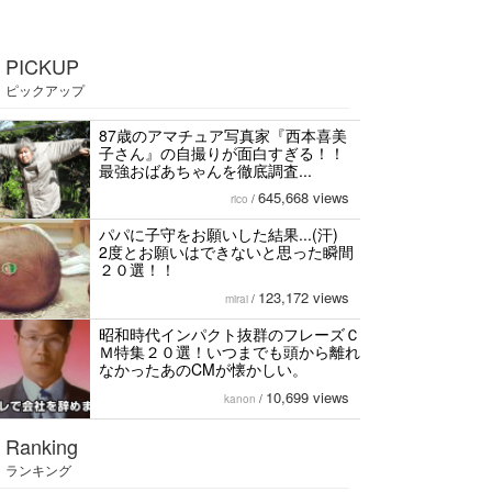
PICKUP
ピックアップ
87歳のアマチュア写真家『西本喜美
子さん』の自撮りが面白すぎる！！
最強おばあちゃんを徹底調査...
645,668 views
rico
/
パパに子守をお願いした結果...(汗)
2度とお願いはできないと思った瞬間
２０選！！
123,172 views
mirai
/
昭和時代インパクト抜群のフレーズＣ
Ｍ特集２０選！いつまでも頭から離れ
なかったあのCMが懐かしい。
10,699 views
kanon
/
Ranking
ランキング