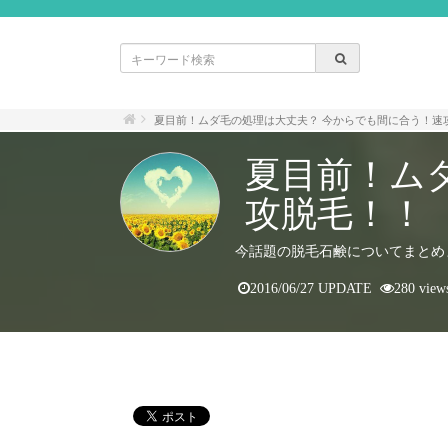
夏目前！ムダ毛の処理は大丈夫？ 今からでも間に合う！速
夏目前！ム
攻脱毛！！
今話題の脱毛石鹸についてまとめ
2016/06/27 UPDATE
280 view