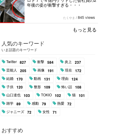
ロト７で４億円ゲットした会社員の2
年後の姿が衝撃すぎる・・・
845 views
たくやま
/
もっと見る
人気のキーワード
いま話題のキーワード
Twitter
衝撃
炎上
827
584
237
芸能人
画像
現在
205
191
172
結婚
動画
理由
170
131
124
子供
整形
怖い話
120
109
108
山口達也
TOKIO
猫
103
102
101
雑学
感動
熱愛
89
79
72
ジャニーズ
女性
72
71
おすすめ