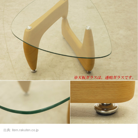
出典:
item.rakuten.co.jp