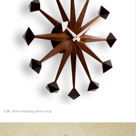
出典:
store.shopping.yahoo.co.jp