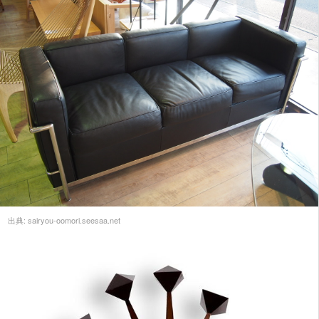
出典:
sairyou-oomori.seesaa.net