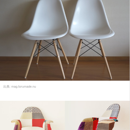
出典:
mag.torumade.nu