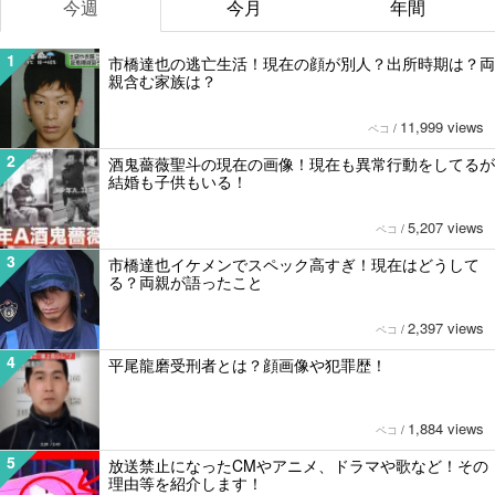
今週
今月
年間
1
市橋達也の逃亡生活！現在の顔が別人？出所時期は？両
親含む家族は？
11,999 views
ペコ
/
2
酒鬼薔薇聖斗の現在の画像！現在も異常行動をしてるが
結婚も子供もいる！
5,207 views
ペコ
/
3
市橋達也イケメンでスペック高すぎ！現在はどうして
る？両親が語ったこと
2,397 views
ペコ
/
4
平尾龍磨受刑者とは？顔画像や犯罪歴！
1,884 views
ペコ
/
5
放送禁止になったCMやアニメ、ドラマや歌など！その
理由等を紹介します！