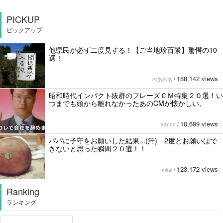
PICKUP
ピックアップ
他県民が必ず二度見する！【ご当地珍百景】驚愕の10
選！
188,142 views
のあのあ
/
昭和時代インパクト抜群のフレーズＣＭ特集２０選！い
つまでも頭から離れなかったあのCMが懐かしい。
10,699 views
kanon
/
パパに子守をお願いした結果...(汗) 2度とお願いはで
きないと思った瞬間２０選！！
123,172 views
mirai
/
Ranking
ランキング