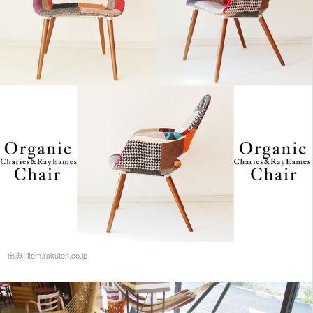
出典:
item.rakuten.co.jp