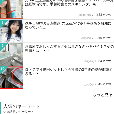
は経験済です。手越祐也とのスキャンダルも...
1,183 views
nagai ritsu
/
8
ZONE MIYU(長瀬実夕)の現在が悲惨！事務所を解雇に
なっていた…
1,040 views
のあのあ
/
9
お風呂でおしっこするクセは直さなきゃヤバイ！？その
理由とは・・・
954 views
のあのあ
/
10
ロト７で４億円ゲットした会社員の2年後の姿が衝撃す
ぎる・・・
845 views
たくやま
/
もっと見る
人気のキーワード
いま話題のキーワード