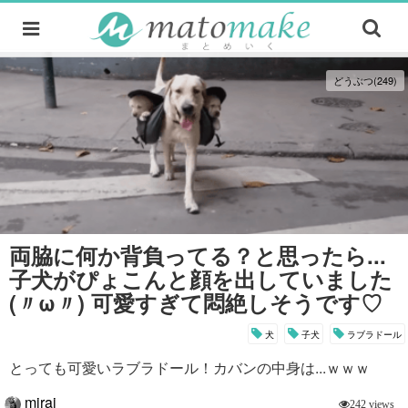
どうぶつ(249)
両脇に何か背負ってる？と思ったら...
子犬がぴょこんと顔を出していました
(〃ω〃) 可愛すぎて悶絶しそうです♡
犬
子犬
ラブラドール
とっても可愛いラブラドール！カバンの中身は...ｗｗｗ
mirai
242 views