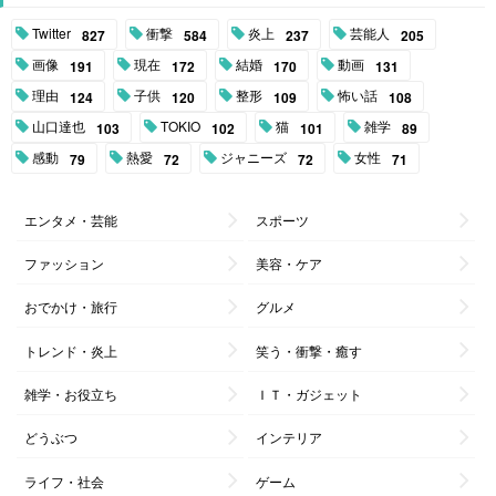
Twitter
衝撃
炎上
芸能人
827
584
237
205
画像
現在
結婚
動画
191
172
170
131
理由
子供
整形
怖い話
124
120
109
108
山口達也
TOKIO
猫
雑学
103
102
101
89
感動
熱愛
ジャニーズ
女性
79
72
72
71
エンタメ・芸能
スポーツ
ファッション
美容・ケア
おでかけ・旅行
グルメ
トレンド・炎上
笑う・衝撃・癒す
雑学・お役立ち
ＩＴ・ガジェット
どうぶつ
インテリア
ライフ・社会
ゲーム