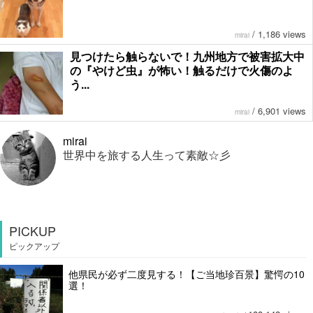
/
1,186 views
mirai
見つけたら触らないで！九州地方で被害拡大中
の『やけど虫』が怖い！触るだけで火傷のよ
う...
/
6,901 views
mirai
mirai
世界中を旅する人生って素敵☆彡
PICKUP
ピックアップ
他県民が必ず二度見する！【ご当地珍百景】驚愕の10
選！