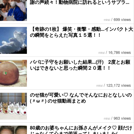
謝の声続々！動物病院に訪れるというサプラ...
/
699 views
mirai
【奇跡の1枚】 爆笑・衝撃・感動...インパクト大
の瞬間をとらえた写真１５選！！
/
16,786 views
mirai
パパに子守をお願いした結果...(汗) 2度とお願
いはできないと思った瞬間２０選！！
/
123,172 views
mirai
のせ猫が可愛い♡ なんでそんなにおとなしいの
(〃ω〃) のせ猫動画まとめ
/
963 views
mirai
80歳のお婆ちゃんにお孫さんがメイク♡ 顔だけ
じゃなくて心まで若返ってしまいました(...