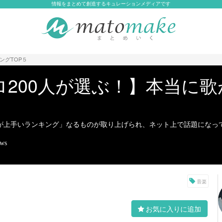
情報をまとめて創造するキュレーションメディアです
ングTOP５
ロ200人が選ぶ！】本当に
歌が上手いランキング」なるものが取り上げられ、ネット上で話題になっ
ews
音楽
お気に入りに追加