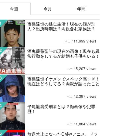
今週
今月
年間
1
市橋達也の逃亡生活！現在の顔が別
人？出所時期は？両親含む家族は？
11,999 views
ペコ
/
2
酒鬼薔薇聖斗の現在の画像！現在も異
常行動をしてるが結婚も子供もいる！
5,207 views
ペコ
/
3
市橋達也イケメンでスペック高すぎ！
現在はどうしてる？両親が語ったこと
2,397 views
ペコ
/
4
平尾龍磨受刑者とは？顔画像や犯罪
歴！
1,884 views
ペコ
/
5
放送禁止になったCMやアニメ、ドラ