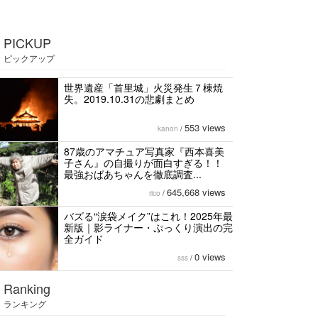
PICKUP
ピックアップ
世界遺産「首里城」火災発生７棟焼
失。2019.10.31の悲劇まとめ
553 views
kanon
/
87歳のアマチュア写真家『西本喜美
子さん』の自撮りが面白すぎる！！
最強おばあちゃんを徹底調査...
645,668 views
rico
/
バズる“涙袋メイク”はこれ！2025年最
新版｜影ライナー・ぷっくり演出の完
全ガイド
0 views
sss
/
Ranking
ランキング