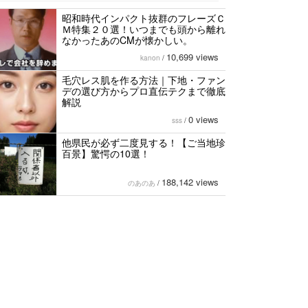
昭和時代インパクト抜群のフレーズＣ
Ｍ特集２０選！いつまでも頭から離れ
なかったあのCMが懐かしい。
10,699 views
kanon
/
毛穴レス肌を作る方法｜下地・ファン
デの選び方からプロ直伝テクまで徹底
解説
0 views
sss
/
他県民が必ず二度見する！【ご当地珍
百景】驚愕の10選！
188,142 views
のあのあ
/