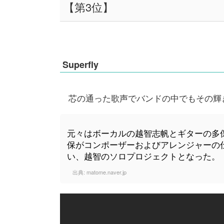
【第3位】
Superfly
芯の通った歌声でバンドの中でもその輝
元々はボーカルの越智志帆とギターの多
保がコンポーザーおよびアレンジャーの
い、越智のソロプロジェクトとなった。
出典:
matome.naver.jp