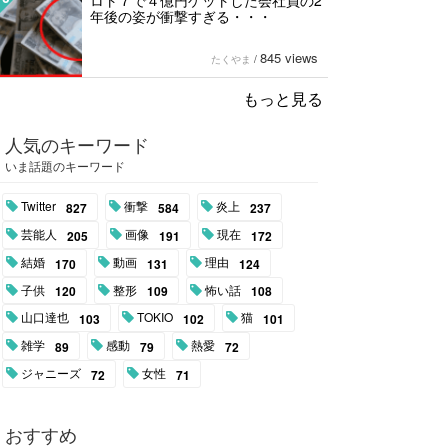
ロト７で４億円ゲットした会社員の2
年後の姿が衝撃すぎる・・・
845 views
たくやま
/
もっと見る
人気のキーワード
いま話題のキーワード
Twitter
衝撃
炎上
827
584
237
芸能人
画像
現在
205
191
172
結婚
動画
理由
170
131
124
子供
整形
怖い話
120
109
108
山口達也
TOKIO
猫
103
102
101
雑学
感動
熱愛
89
79
72
ジャニーズ
女性
72
71
おすすめ