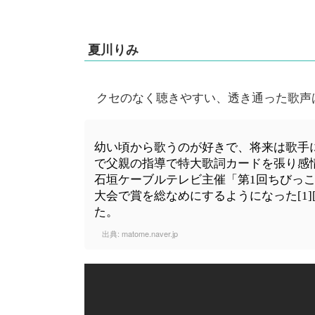
夏川りみ
クセのなく聴きやすい、透き通った歌声
幼い頃から歌うのが好きで、将来は歌手
で父親の指導で特大歌詞カードを張り感
石垣ケーブルテレビ主催「第1回ちびっ
大会で賞を総なめにするようになった[1]
た。
出典:
matome.naver.jp