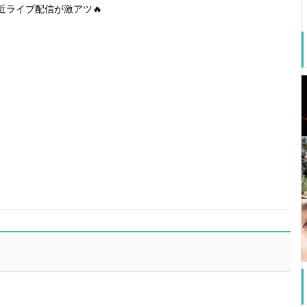
近ライブ配信が激アツ🔥