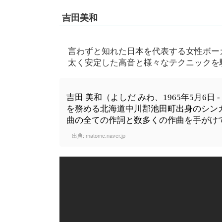
吉田美和
言わずと知れた日本を代表する女性ボー
太く安定した高音と様々なテクニックを
吉田 美和（よしだ みわ、1965年5月6日 
を務める北海道中川郡池田町出身のシン
曲の全ての作詞と数多くの作曲を手がけ
出典:
matome.naver.jp