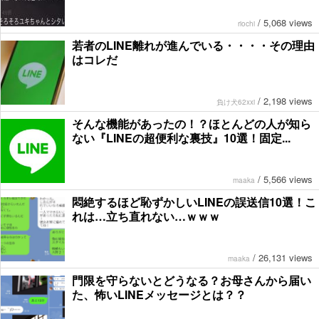
/
5,068 views
riochi
若者のLINE離れが進んでいる・・・・その理由
はコレだ
/
2,198 views
負け犬62xxi
そんな機能があったの！？ほとんどの人が知ら
ない『LINEの超便利な裏技』10選！固定...
/
5,566 views
maaka
悶絶するほど恥ずかしいLINEの誤送信10選！こ
れは…立ち直れない…ｗｗｗ
/
26,131 views
maaka
門限を守らないとどうなる？お母さんから届い
た、怖いLINEメッセージとは？？