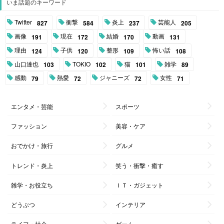
いま話題のキーワード
Twitter
衝撃
炎上
芸能人
827
584
237
205
画像
現在
結婚
動画
191
172
170
131
理由
子供
整形
怖い話
124
120
109
108
山口達也
TOKIO
猫
雑学
103
102
101
89
感動
熱愛
ジャニーズ
女性
79
72
72
71
エンタメ・芸能
スポーツ
ファッション
美容・ケア
おでかけ・旅行
グルメ
トレンド・炎上
笑う・衝撃・癒す
雑学・お役立ち
ＩＴ・ガジェット
どうぶつ
インテリア
ライフ・社会
ゲーム