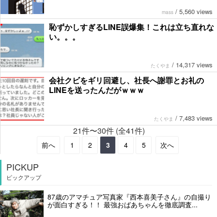
/
5,560 views
mass
恥ずかしすぎるLINE誤爆集！これは立ち直れな
い。。。
/
14,317 views
たくやま
会社クビをギリ回避し、社長へ謝罪とお礼の
LINEを送ったんだがｗｗｗ
/
7,483 views
たくやま
21件〜30件 (全41件)
前へ
1
2
3
4
5
次へ
PICKUP
ピックアップ
87歳のアマチュア写真家『西本喜美子さん』の自撮り
が面白すぎる！！ 最強おばあちゃんを徹底調査...