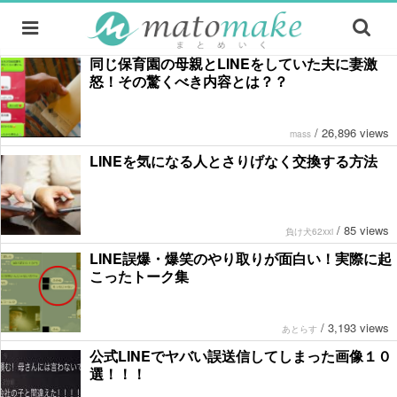
同じ保育園の母親とLINEをしていた夫に妻激
怒！その驚くべき内容とは？？
/
26,896 views
mass
LINEを気になる人とさりげなく交換する方法
/
85 views
負け犬62xxi
LINE誤爆・爆笑のやり取りが面白い！実際に起
こったトーク集
/
3,193 views
あとらす
公式LINEでヤバい誤送信してしまった画像１０
選！！！