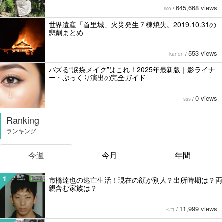
645,668 views
rico
/
世界遺産「首里城」火災発生７棟焼失。2019.10.31の
悲劇まとめ
553 views
kanon
/
バズる“涙袋メイク”はこれ！2025年最新版｜影ライナ
ー・ぷっくり演出の完全ガイド
0 views
sss
/
Ranking
ランキング
今週
今月
年間
1
市橋達也の逃亡生活！現在の顔が別人？出所時期は？両
親含む家族は？
11,999 views
ペコ
/