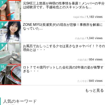
7
元SKE三上悠亜がAKBの性事情を暴露！メンバーの半分
は経験済です。手越祐也とのスキャンダルも...
1,183 views
nagai ritsu
/
8
ZONE MIYU(長瀬実夕)の現在が悲惨！事務所を解雇に
なっていた…
1,040 views
のあのあ
/
9
お風呂でおしっこするクセは直さなきゃヤバイ！？その
理由とは・・・
954 views
のあのあ
/
10
ロト７で４億円ゲットした会社員の2年後の姿が衝撃す
ぎる・・・
845 views
たくやま
/
もっと見る
人気のキーワード