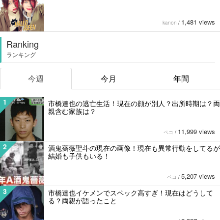
1,481 views
kanon
/
Ranking
ランキング
今週
今月
年間
1
市橋達也の逃亡生活！現在の顔が別人？出所時期は？両
親含む家族は？
11,999 views
ペコ
/
2
酒鬼薔薇聖斗の現在の画像！現在も異常行動をしてるが
結婚も子供もいる！
5,207 views
ペコ
/
3
市橋達也イケメンでスペック高すぎ！現在はどうして
る？両親が語ったこと