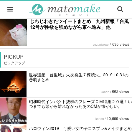
じわじわきたツイートまとめ 九州新報「台風
12号が性欲を強めながら東へ進み」他
/
635 views
yuzupiyowo
PICKUP
ピックアップ
世界遺産「首里城」火災発生７棟焼失。2019.10.31の
悲劇まとめ
553 views
kanon
/
昭和時代インパクト抜群のフレーズＣＭ特集２０選！い
つまでも頭から離れなかったあのCMが懐かしい。
10,699 views
kanon
/
ハロウィン2019！可愛い女の子コスプレ&メイクまとめ