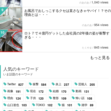
1,040 views
のあのあ
/
9
お風呂でおしっこするクセは直さなきゃヤバイ！？その
理由とは・・・
954 views
のあのあ
/
10
ロト７で４億円ゲットした会社員の2年後の姿が衝撃す
ぎる・・・
845 views
たくやま
/
もっと見る
人気のキーワード
いま話題のキーワード
Twitter
衝撃
炎上
芸能人
827
584
237
205
画像
現在
結婚
動画
191
172
170
131
理由
子供
整形
怖い話
124
120
109
108
山口達也
TOKIO
猫
雑学
103
102
101
89