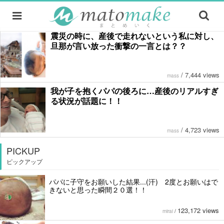
震災の時に、産後で走れないという私に対し、
旦那が言い放った衝撃の一言とは？？
/
7,444 views
mass
我が子を抱くパパの後ろに…産後のリアルすぎ
る状況が話題に！！
/
4,723 views
mass
PICKUP
ピックアップ
パパに子守をお願いした結果...(汗) 2度とお願いはで
きないと思った瞬間２０選！！
123,172 views
mirai
/