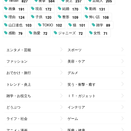
Twitter
衝撃
炎上
芸能人
827
584
237
205
画像
現在
結婚
動画
191
172
170
131
理由
子供
整形
怖い話
124
120
109
108
山口達也
TOKIO
猫
雑学
103
102
101
89
感動
熱愛
ジャニーズ
女性
79
72
72
71
エンタメ・芸能
スポーツ
ファッション
美容・ケア
おでかけ・旅行
グルメ
トレンド・炎上
笑う・衝撃・癒す
雑学・お役立ち
ＩＴ・ガジェット
どうぶつ
インテリア
ライフ・社会
ゲーム
アニメ・漫画
医療・健康