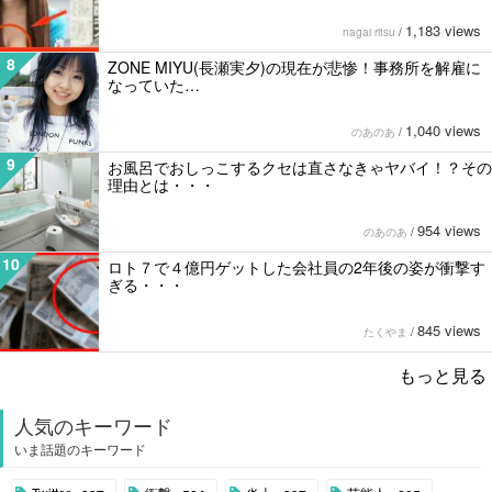
1,183 views
nagai ritsu
/
8
ZONE MIYU(長瀬実夕)の現在が悲惨！事務所を解雇に
なっていた…
1,040 views
のあのあ
/
9
お風呂でおしっこするクセは直さなきゃヤバイ！？その
理由とは・・・
954 views
のあのあ
/
10
ロト７で４億円ゲットした会社員の2年後の姿が衝撃す
ぎる・・・
845 views
たくやま
/
もっと見る
人気のキーワード
いま話題のキーワード