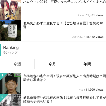
ハロウィン2019！可愛い女の子コスプレ&メイクまとめ
1,481 views
kanon
/
他県民が必ず二度見する！【ご当地珍百景】驚愕の10
選！
188,142 views
のあのあ
/
Ranking
ランキング
今週
今月
年間
1
市橋達也の逃亡生活！現在の顔が別人？出所時期は？両
親含む家族は？
11,999 views
ペコ
/
2
酒鬼薔薇聖斗の現在の画像！現在も異常行動をしてるが
結婚も子供もいる！